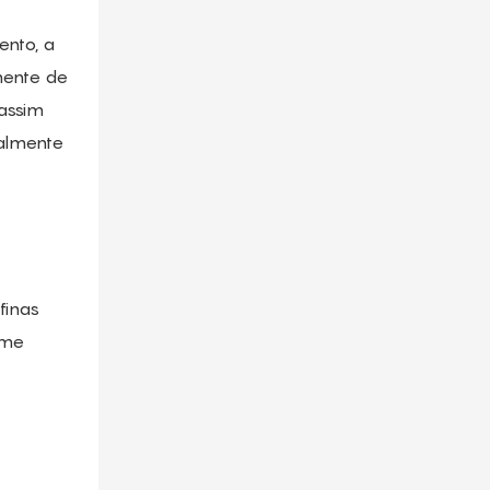
ento, a
mente de
assim
ialmente
finas
rme