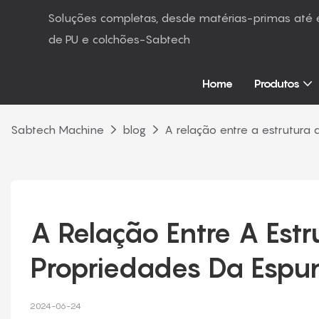
Soluções completas, desde matérias-primas at
de PU e colchões-Sabtech
Home
Produtos
Sabtech Machine
blog
A relação entre a estrutura
A Relação Entre A Estr
Propriedades Da Espu
2024-06-24