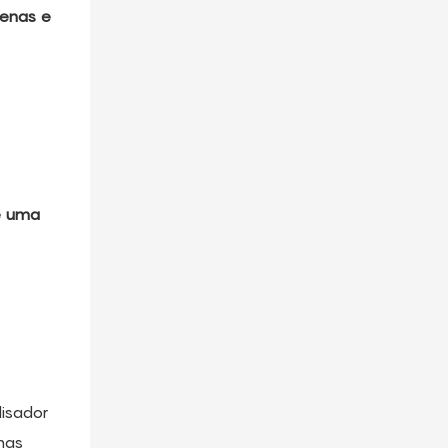
uenas e
de uma
lisador
nas