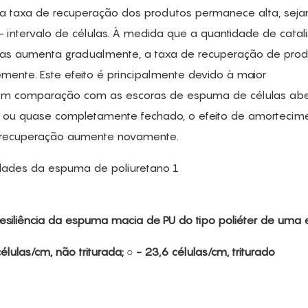
, a taxa de recuperação dos produtos permanece alta, seja
- intervalo de células. À medida que a quantidade de catal
das aumenta gradualmente, a taxa de recuperação de pro
emente. Este efeito é principalmente devido à maior
s em comparação com as escoras de espuma de células abe
o ou quase completamente fechado, o efeito de amortecim
 recuperação aumente novamente.
 resiliência da espuma macia de PU do tipo poliéter de uma
élulas/cm, não triturada; ○ - 23,6 células/cm, triturado