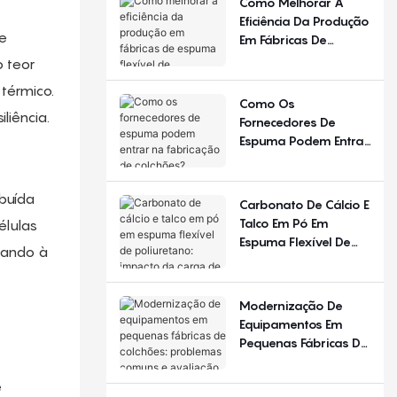
Como Melhorar A
Diferente Em
Eficiência Da Produção
Diferentes Estações
de
Em Fábricas De
Do Ano E Regiões?
Espuma Flexível De
 teor
Poliuretano?
térmico.
Como Os
liência.
Fornecedores De
Espuma Podem Entrar
Na Fabricação De
Colchões?
buída
Carbonato De Cálcio E
Talco Em Pó Em
élulas
Espuma Flexível De
vando à
Poliuretano: Impacto
Da Carga De
Enchimento
Modernização De
Equipamentos Em
Pequenas Fábricas De
Colchões: Problemas
Comuns E Avaliação
e