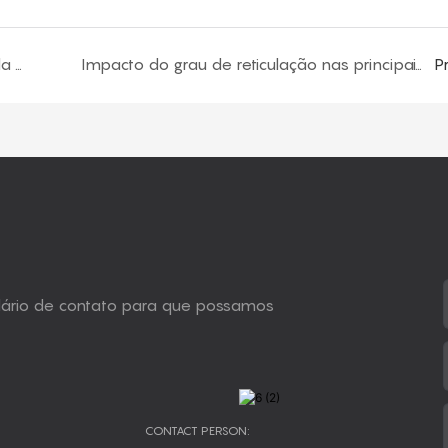
Fatores Básicos que Afetam o Desempenho da Estrutura de Poliuretano
Impacto do grau de reticulação nas principais propriedades do poliuretano
P
ulário de contato para que possamos
CONTACT PERSON: