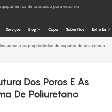
é equipamentos de produção para espuma
Serviços
Blog
Capa
Sobre Nós
Entre Em 
 dos poros e as propriedades da espuma de poliuretano
utura Dos Poros E As 
ma De Poliuretano