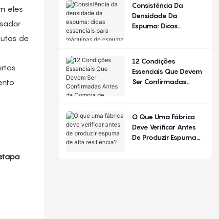
De Configuração.
Consistência Da
m eles
Densidade Da
isador
Espuma: Dicas
Essenciais Para
dutos de
Máquinas De Espuma
De Poliuretano
12 Condições
rtas.
Essenciais Que Devem
Ser Confirmadas
ento
Antes Da Compra De
Equipamentos Para
Produção De Colchões
O Que Uma Fábrica
Deve Verificar Antes
De Produzir Espuma
De Alta Resiliência?
 etapa