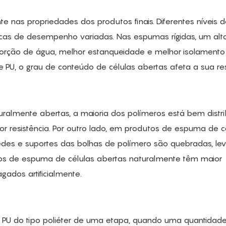
 nas propriedades dos produtos finais. Diferentes níveis 
icas de desempenho variadas. Nas espumas rígidas, um alto
rção de água, melhor estanqueidade e melhor isolamento 
U, o grau de conteúdo de células abertas afeta a sua resi
uralmente abertas, a maioria dos polímeros está bem distri
 resistência. Por outro lado, em produtos de espuma de c
edes e suportes das bolhas de polímero são quebradas, le
utos de espuma de células abertas naturalmente têm maior
ados artificialmente.
e PU do tipo poliéter de uma etapa, quando uma quantidad