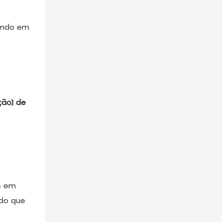
tando em
ção) de
s em
 do que