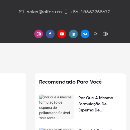
sales@alforu.cn
+86-15687268672
Contato Conosco
Recomendado Para Você
Por Que A Mesma
Formulação De
Espuma De
Poliuretano Flexível
Apresenta
Desempenho