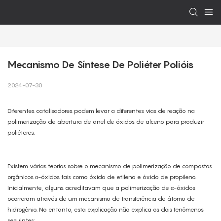
Mecanismo De Síntese De Poliéter Polióis
2024-07-30
Diferentes catalisadores podem levar a diferentes vias de reação na
polimerização de abertura de anel de óxidos de alceno para produzir
poliéteres.
Existem várias teorias sobre o mecanismo de polimerização de compostos
orgânicos α-óxidos tais como óxido de etileno e óxido de propileno.
Inicialmente, alguns acreditavam que a polimerização de α-óxidos
ocorreram através de um mecanismo de transferência de átomo de
hidrogênio. No entanto, esta explicação não explica os dois fenômenos
seguintes: