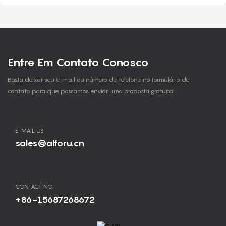
Entre Em Contato Conosco
Basta deixar seu e-mail ou número de telefone no formulário de
contato para que possamos enviar uma proposta gratuita!
E-MAIL US
sales@alforu.cn
CONTACT NO.
+86-15687268672