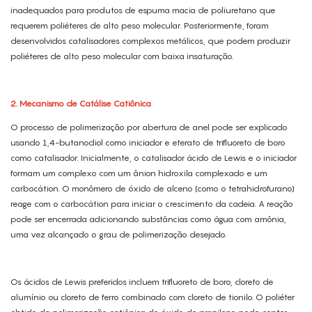
inadequados para produtos de espuma macia de poliuretano que
requerem poliéteres de alto peso molecular. Posteriormente, foram
desenvolvidos catalisadores complexos metálicos, que podem produzir
poliéteres de alto peso molecular com baixa insaturação.
2. Mecanismo de Catálise Catiônica
O processo de polimerização por abertura de anel pode ser explicado
usando 1,4-butanodiol como iniciador e eterato de trifluoreto de boro
como catalisador. Inicialmente, o catalisador ácido de Lewis e o iniciador
formam um complexo com um ânion hidroxila complexado e um
carbocátion. O monômero de óxido de alceno (como o tetrahidrofurano)
reage com o carbocátion para iniciar o crescimento da cadeia. A reação
pode ser encerrada adicionando substâncias como água com amônia,
uma vez alcançado o grau de polimerização desejado.
Os ácidos de Lewis preferidos incluem trifluoreto de boro, cloreto de
alumínio ou cloreto de ferro combinado com cloreto de tionilo. O poliéter