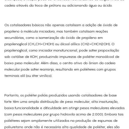
cadeia através da troca de prótons ou adicionando água ou ácido.
Os catalisadores básicos não apenas catalisam a adição de óxido de
propileno à molécula iniciadora, mas também catalisam reações
secundárias, como a isomerização do óxido de propileno em
propilenoglicol (CH₃CH=CHOH) ou álcool alílico (CH2=CHCH2OH). O
propilenoglicol, como iniciador monofuncional, pode sofrer propoxilação
sob catálise de KOH, produzindo impurezas de poliéter monoálcool de
baixo peso molecular. Além disso, o centro ativo do ânion da cadeia
molecular pode sofrer rearranjo, resultando em poliéteres com grupos
terminais alil (ou éter vinílico).
Portanto, os poliéter polióis produzidos usando catalisadores de base
forte têm uma ampla distribuição de peso molecular, alta insaturação,
baixa funcionalidade e dificuldade em atingir pesos moleculares elevados
(com pesos moleculares por grupo hidroxila acima de 2.000). Embora tais
poliéteres sejam amplamente utilizados na produção de espumas de
poliuretano onde não é necessária alta qualidade de poliéter, eles são