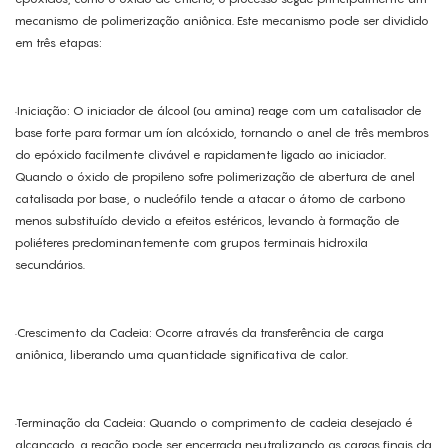
mecanismo de polimerização aniônica. Este mecanismo pode ser dividido
em três etapas:
·Iniciação: O iniciador de álcool (ou amina) reage com um catalisador de
base forte para formar um íon alcóxido, tornando o anel de três membros
do epóxido facilmente clivável e rapidamente ligado ao iniciador.
Quando o óxido de propileno sofre polimerização de abertura de anel
catalisada por base, o nucleófilo tende a atacar o átomo de carbono
menos substituído devido a efeitos estéricos, levando à formação de
poliéteres predominantemente com grupos terminais hidroxila
secundários.
·Crescimento da Cadeia: Ocorre através da transferência de carga
aniônica, liberando uma quantidade significativa de calor.
·Terminação da Cadeia: Quando o comprimento de cadeia desejado é
alcançado, a reação pode ser encerrada neutralizando as cargas finais da