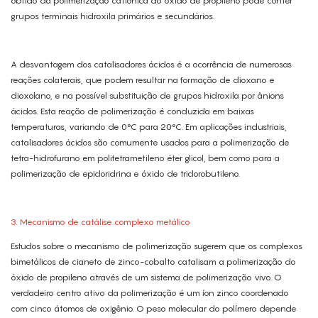
obtido da polimerização catiônica do óxido de propileno pode conter
grupos terminais hidroxila primários e secundários.
A desvantagem dos catalisadores ácidos é a ocorrência de numerosas
reações colaterais, que podem resultar na formação de dioxano e
dioxolano, e na possível substituição de grupos hidroxila por ânions
ácidos. Esta reação de polimerização é conduzida em baixas
temperaturas, variando de 0°C para 20°C. Em aplicações industriais,
catalisadores ácidos são comumente usados ​​para a polimerização de
tetra-hidrofurano em politetrametileno éter glicol, bem como para a
polimerização de epicloridrina e óxido de triclorobutileno.
3. Mecanismo de catálise complexo metálico
Estudos sobre o mecanismo de polimerização sugerem que os complexos
bimetálicos de cianeto de zinco-cobalto catalisam a polimerização do
óxido de propileno através de um sistema de polimerização vivo. O
verdadeiro centro ativo da polimerização é um íon zinco coordenado
com cinco átomos de oxigênio. O peso molecular do polímero depende