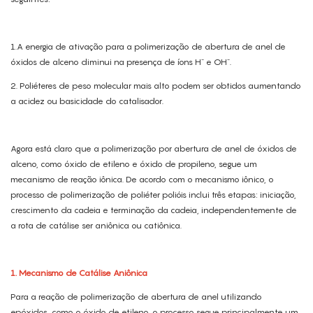
1.A energia de ativação para a polimerização de abertura de anel de
óxidos de alceno diminui na presença de íons H⁻ e OH⁻.
2. Poliéteres de peso molecular mais alto podem ser obtidos aumentando
a acidez ou basicidade do catalisador.
Agora está claro que a polimerização por abertura de anel de óxidos de
alceno, como óxido de etileno e óxido de propileno, segue um
mecanismo de reação iônica. De acordo com o mecanismo iônico, o
processo de polimerização de poliéter polióis inclui três etapas: iniciação,
crescimento da cadeia e terminação da cadeia, independentemente de
a rota de catálise ser aniônica ou catiônica.
1. Mecanismo de Catálise Aniônica
Para a reação de polimerização de abertura de anel utilizando
epóxidos, como o óxido de etileno, o processo segue principalmente um