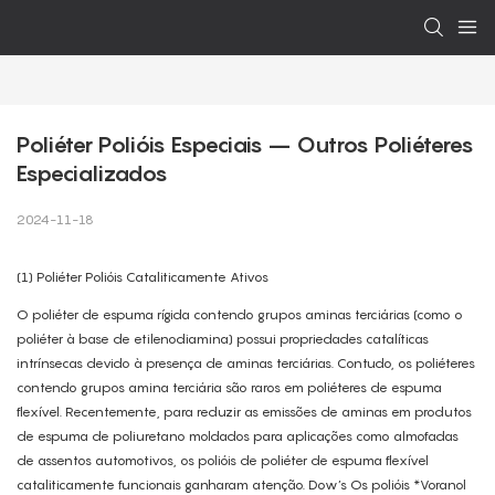
Poliéter Polióis Especiais – Outros Poliéteres 
Especializados
2024-11-18
(1) Poliéter Polióis Cataliticamente Ativos
O poliéter de espuma rígida contendo grupos aminas terciárias (como o
poliéter à base de etilenodiamina) possui propriedades catalíticas
intrínsecas devido à presença de aminas terciárias. Contudo, os poliéteres
contendo grupos amina terciária são raros em poliéteres de espuma
flexível. Recentemente, para reduzir as emissões de aminas em produtos
de espuma de poliuretano moldados para aplicações como almofadas
de assentos automotivos, os polióis de poliéter de espuma flexível
cataliticamente funcionais ganharam atenção. Dow’s Os polióis *Voranol