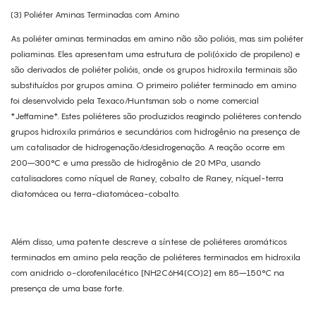
(3) Poliéter Aminas Terminadas com Amino
As poliéter aminas terminadas em amino não são polióis, mas sim poliéter
poliaminas. Eles apresentam uma estrutura de poli(óxido de propileno) e
são derivados de poliéter polióis, onde os grupos hidroxila terminais são
substituídos por grupos amina. O primeiro poliéter terminado em amino
foi desenvolvido pela Texaco/Huntsman sob o nome comercial
*Jeffamine*. Estes poliéteres são produzidos reagindo poliéteres contendo
grupos hidroxila primários e secundários com hidrogênio na presença de
um catalisador de hidrogenação/desidrogenação. A reação ocorre em
200–300°C e uma pressão de hidrogênio de 20 MPa, usando
catalisadores como níquel de Raney, cobalto de Raney, níquel-terra
diatomácea ou terra-diatomácea-cobalto.
Além disso, uma patente descreve a síntese de poliéteres aromáticos
terminados em amino pela reação de poliéteres terminados em hidroxila
com anidrido o-clorofenilacético [NH2C6H4(CO)2] em 85–150°C na
presença de uma base forte.