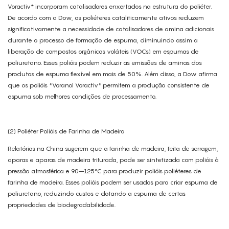
Voractiv* incorporam catalisadores enxertados na estrutura do poliéter.
De acordo com a Dow, os poliéteres cataliticamente ativos reduzem
significativamente a necessidade de catalisadores de amina adicionais
durante o processo de formação de espuma, diminuindo assim a
liberação de compostos orgânicos voláteis (VOCs) em espumas de
poliuretano. Esses polióis podem reduzir as emissões de aminas dos
produtos de espuma flexível em mais de 50%. Além disso, a Dow afirma
que os polióis *Voranol Voractiv* permitem a produção consistente de
espuma sob melhores condições de processamento.
(2) Poliéter Polióis de Farinha de Madeira
Relatórios na China sugerem que a farinha de madeira, feita de serragem,
aparas e aparas de madeira triturada, pode ser sintetizada com polióis à
pressão atmosférica e 90–125°C para produzir polióis poliéteres de
farinha de madeira. Esses polióis podem ser usados ​​para criar espuma de
poliuretano, reduzindo custos e dotando a espuma de certas
propriedades de biodegradabilidade.