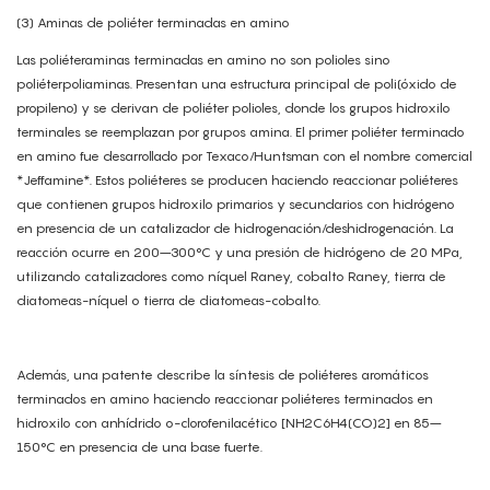
(3) Aminas de poliéter terminadas en amino
Las poliéteraminas terminadas en amino no son polioles sino
poliéterpoliaminas. Presentan una estructura principal de poli(óxido de
propileno) y se derivan de poliéter polioles, donde los grupos hidroxilo
terminales se reemplazan por grupos amina. El primer poliéter terminado
en amino fue desarrollado por Texaco/Huntsman con el nombre comercial
*Jeffamine*. Estos poliéteres se producen haciendo reaccionar poliéteres
que contienen grupos hidroxilo primarios y secundarios con hidrógeno
en presencia de un catalizador de hidrogenación/deshidrogenación. La
reacción ocurre en 200–300°C y una presión de hidrógeno de 20 MPa,
utilizando catalizadores como níquel Raney, cobalto Raney, tierra de
diatomeas-níquel o tierra de diatomeas-cobalto.
Además, una patente describe la síntesis de poliéteres aromáticos
terminados en amino haciendo reaccionar poliéteres terminados en
hidroxilo con anhídrido o-clorofenilacético [NH2C6H4(CO)2] en 85–
150°C en presencia de una base fuerte.