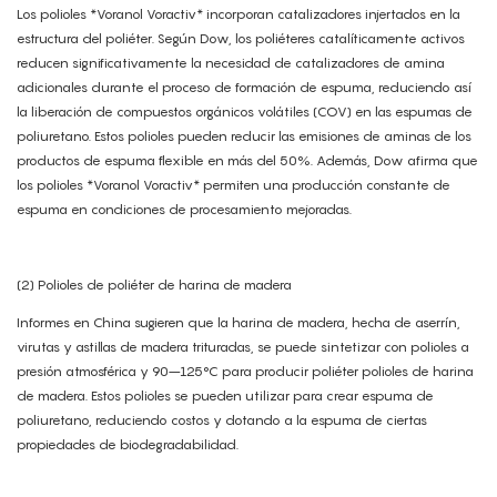
Los polioles *Voranol Voractiv* incorporan catalizadores injertados en la
estructura del poliéter. Según Dow, los poliéteres catalíticamente activos
reducen significativamente la necesidad de catalizadores de amina
adicionales durante el proceso de formación de espuma, reduciendo así
la liberación de compuestos orgánicos volátiles (COV) en las espumas de
poliuretano. Estos polioles pueden reducir las emisiones de aminas de los
productos de espuma flexible en más del 50%. Además, Dow afirma que
los polioles *Voranol Voractiv* permiten una producción constante de
espuma en condiciones de procesamiento mejoradas.
(2) Polioles de poliéter de harina de madera
Informes en China sugieren que la harina de madera, hecha de aserrín,
virutas y astillas de madera trituradas, se puede sintetizar con polioles a
presión atmosférica y 90–125°C para producir poliéter polioles de harina
de madera. Estos polioles se pueden utilizar para crear espuma de
poliuretano, reduciendo costos y dotando a la espuma de ciertas
propiedades de biodegradabilidad.