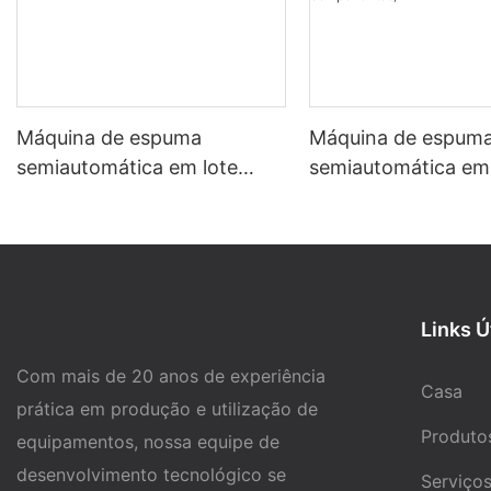
Máquina de espuma
Máquina de espum
semiautomática em lote
semiautomática em 
SAB-182 (sistema de 3
SAB-BF03 (sistema
componentes)
componentes)
Links Ú
Com mais de 20 anos de experiência
Casa
prática em produção e utilização de
Produto
equipamentos, nossa equipe de
desenvolvimento tecnológico se
Serviço