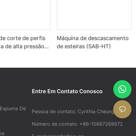
e corte de perfis
Máquina de descascamento
a de alta pressão
de esteiras (SAB-HT)
01)
Entre Em Contato Conosco
 Espuma De
Pessoa de contato: Cynthia Cheung
Número de contato: +86-15687268672
ma