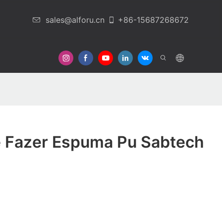
sales@alforu.cn
+86-15687268672
Em Contato Conosco
 Fazer Espuma Pu Sabtech