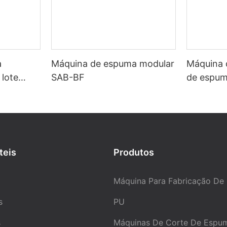
a
Máquina de espuma modular
Máquina d
lote
SAB-BF
de espum
 de 5
(SAB-PC
teis
Produtos
Máquina Para Fabricação De
s
PU
s
Máquinas De Corte De Espu