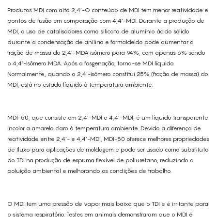
Produtos MDI com alta 2,4’-O conteúdo de MDI tem menor reatividade e
pontos de fusão em comparação com 4,4’-MDI. Durante a produção de
MDI, o uso de catalisadores como silicato de alumínio ácido sólido
durante a condensação de anilina e formaldeído pode aumentar a
fração de massa do 2,4’-MDA isômero para 94%, com apenas 6% sendo
o 4,4’-Isômero MDA. Após a fosgenação, torna-se MDI líquido.
Normalmente, quando o 2,4’-isômero constitui 25% (fração de massa) do
MDI, está no estado líquido à temperatura ambiente.
MDI-50, que consiste em 2,4’-MDI e 4,4’-MDI, é um líquido transparente
incolor a amarelo claro à temperatura ambiente. Devido à diferença de
reatividade entre 2,4’- e 4,4’-MDI, MDI-50 oferece melhores propriedades
de fluxo para aplicações de moldagem e pode ser usado como substituto
do TDI na produção de espuma flexível de poliuretano, reduzindo a
poluição ambiental e melhorando as condições de trabalho.
O MDI tem uma pressão de vapor mais baixa que o TDI e é irritante para
o sistema respiratório. Testes em animais demonstraram que o MDI é