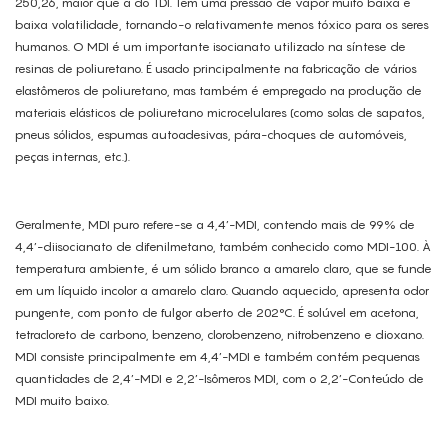
250,26, maior que a do TDI. Tem uma pressão de vapor muito baixa e
baixa volatilidade, tornando-o relativamente menos tóxico para os seres
humanos. O MDI é um importante isocianato utilizado na síntese de
resinas de poliuretano. É usado principalmente na fabricação de vários
elastômeros de poliuretano, mas também é empregado na produção de
materiais elásticos de poliuretano microcelulares (como solas de sapatos,
pneus sólidos, espumas autoadesivas, pára-choques de automóveis,
peças internas, etc.).
Geralmente, MDI puro refere-se a 4,4’-MDI, contendo mais de 99% de
4,4’-diisocianato de difenilmetano, também conhecido como MDI-100. À
temperatura ambiente, é um sólido branco a amarelo claro, que se funde
em um líquido incolor a amarelo claro. Quando aquecido, apresenta odor
pungente, com ponto de fulgor aberto de 202°C. É solúvel em acetona,
tetracloreto de carbono, benzeno, clorobenzeno, nitrobenzeno e dioxano.
MDI consiste principalmente em 4,4’-MDI e também contém pequenas
quantidades de 2,4’-MDI e 2,2’-Isômeros MDI, com o 2,2’-Conteúdo de
MDI muito baixo.