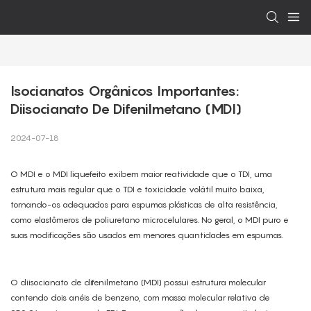
Isocianatos Orgânicos Importantes: 
Diisocianato De Difenilmetano (MDI)
2024-07-18
O MDI e o MDI liquefeito exibem maior reatividade que o TDI, uma
estrutura mais regular que o TDI e toxicidade volátil muito baixa,
tornando-os adequados para espumas plásticas de alta resistência,
como elastômeros de poliuretano microcelulares. No geral, o MDI puro e
suas modificações são usados ​​em menores quantidades em espumas.
O diisocianato de difenilmetano (MDI) possui estrutura molecular
contendo dois anéis de benzeno, com massa molecular relativa de