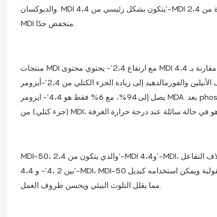
والديوكسان. MDI يتكون بشكل رئيسي من 4،4’-MDI ويحتوي أيضًا على كميات صغيرة من 2،4’-MDI و2،2’-إيزومرات MDI، مع 2،2’- محتوى
MDI منخفض جدًا.
منتجات MDI مع ارتفاع 2،4’- يحتوي محتوى MDI على تفاعل ونقاط انصهار أقل مقارنة بـ 4،4’-MDI. أثناء إنتاج أجهزة MDI، يمكن أن يؤدي
استخدام المحفزات مثل سيليكات الألومنيوم الحمضية الصلبة أثناء تكثيف الأنيلين والفورمالدهيد إلى زيادة الجزء الكتلي من 2،4’-أيزومر MDA
يصل إلى 94%، مع 6% فقط هو 4،4’- ايزومر MDA. بعد phosgenation، يصبح هذا MDI السائل. عادة، عندما 2،4’- يشكل الأيزومر 25%
MDI-50، والذي يتكون من 2،4’-MDI و4،4’-MDI، هو سائل شفاف عديم اللون إلى أصفر فاتح في درجة حرارة الغرفة. بسبب اختلاف التفاعل
بين 2 ،4’- و 4،4’-MDI، MDI-50 يوفر خصائص تدفق أفضل لتطبيقات القولبة ويمكن استخدامه كبديل TDI في إنتاج رغوة البولي يوريثان المرنة،
مما يقلل التلوث البيئي ويحسن ظروف العمل.