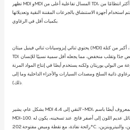
تظهر MDI وMDI المسال تفاعلية أعلى من TDI، وبنية أكثر انتظامًا من TDI، وسمية متطايرة منخفضة جدًا، مما يجعلها مناسبة للمواد البلاستيكية
 يتم استخدام أجهزة الاستنشاق بالجرعات المقننة النقية وتعديلاتها
بكميات أقل في الرغاوي.
يحتوي ثنائي إيزوسيانات ثنائي فينيل ميثان (MDI) على بنية جزيئية تحتوي على حلقتين بنزين، مع كتلة جزيئية نسبية تبلغ 250.26، أكبر من كتلة
TDI. ويتميز بضغط بخار منخفض جدًا وتقلب منخفض، مما يجعله أقل سمية نسبيًا للإنسان. MDI هو إيزوسيانات مهم يستخدم في تصنيع راتنجات
 من البولي يوريثان ولكنه يستخدم أيضًا في إنتاج المواد المرنة
الرغاوي ذاتية السلخ ومصدات السيارات والأجزاء الداخلية وما إلى
ذلك).
بشكل عام، يشير MDI النقي إلى 4،4’-MDI، يحتوي على أكثر من 99% من 4،4’-ثنائي إيزوسيانات ثنائي فينيل ميثان، المعروف أيضًا باسم
MDI-100. في درجة حرارة الغرفة، يكون مادة صلبة بيضاء إلى صفراء فاتحة، تذوب في سائل عديم اللون إلى أصفر فاتح. عند تسخينه، يكون له
رائحة نفاذة، مع نقطة وميض مفتوحة 202°C. وهو قابل للذوبان في الأسيتون، ورابع كلوريد الكربون، والبنزين، وكلوروبنزين، والنيتروبنزين،