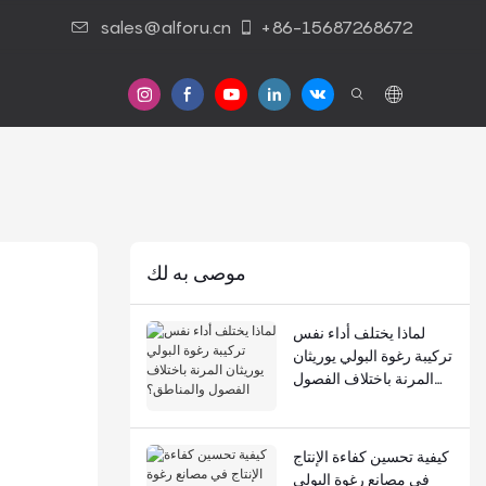
sales@alforu.cn
+86-15687268672
موصى به لك
لماذا يختلف أداء نفس
تركيبة رغوة البولي يوريثان
المرنة باختلاف الفصول
والمناطق؟
كيفية تحسين كفاءة الإنتاج
في مصانع رغوة البولي