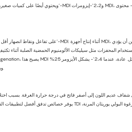
(جزء كتلي) من MDI، وهو في حالة سائلة عند درجة حرارة الغرفة.