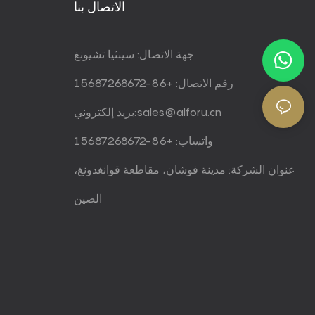
الاتصال بنا
جهة الاتصال: سينثيا تشيونغ
رقم الاتصال: +86-15687268672
sales@alforu.cn
بريد إلكتروني:
واتساب: +86-15687268672
عنوان الشركة: مدينة فوشان، مقاطعة قوانغدونغ،
الصين