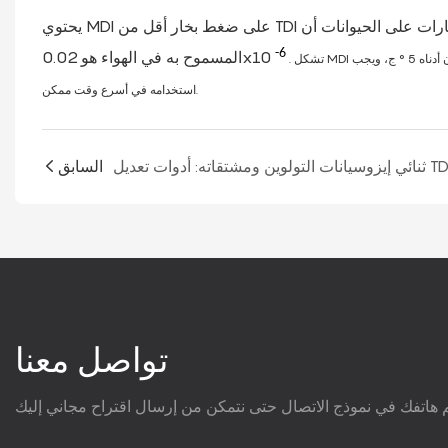
يحتوي MDI على ضغط بخار أقل من TDI وهو مهيج للجهاز التنفسي. أظهرت الاختبارات على الحيوانات أن MDI أقل سمية من TDI. التركيز
-6
المسموح به في الهواء هو 0.02x10
دناه 5
°
ج، ويجب
استخدامه في أسرع وقت ممكن.
السابق
تواصل معنا