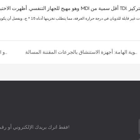
ولة ثنائيات غير قابلة للذوبان في درجة حرارة الغرفة، مما يتطلب تخزينها أدناه 15
°
ج، ويفضل أن يكون أ
الإيزوسيانات العضوية الهامة: أجهزة الاستنشاق بالجرعات المقننة المسالة
ثنائي إيزوسيانات التولوين ومشتقاته: أدوات تعديل TDI وTDI
فقط اترك بريدك الإلكتروني أو رقم هاتفك في نموذج الاتصال حتى نتمكن من إرسال اقتراح مجاني إليك!