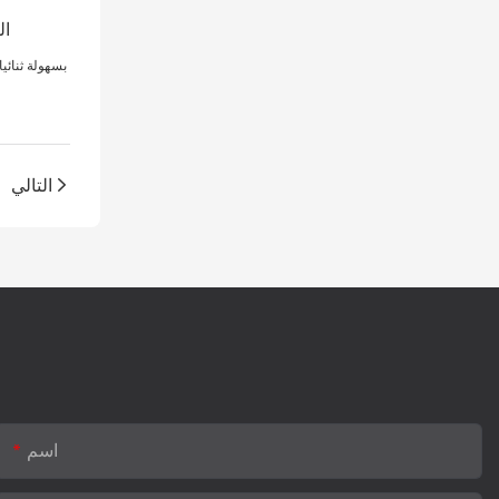
. تشكل MDI بسه
التالي
اسم