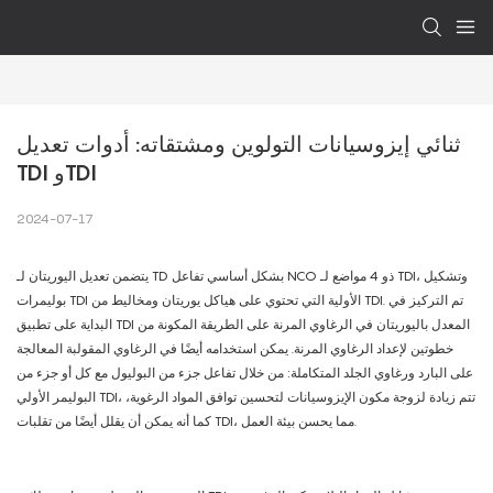
ثنائي إيزوسيانات التولوين ومشتقاته: أدوات تعديل 
TDI وTDI
2024-07-17
يتضمن تعديل اليوريتان لـ TD بشكل أساسي تفاعل NCO ذو 4 مواضع لـ TDI، وتشكيل
بوليمرات TDI الأولية التي تحتوي على هياكل يوريتان ومخاليط من TDI. تم التركيز في
البداية على تطبيق TDI المعدل باليوريتان في الرغاوي المرنة على الطريقة المكونة من
خطوتين لإعداد الرغاوي المرنة. يمكن استخدامه أيضًا في الرغاوي المقولبة المعالجة
على البارد ورغاوي الجلد المتكاملة: من خلال تفاعل جزء من البوليول مع كل أو جزء من
البوليمر الأولي TDI، تتم زيادة لزوجة مكون الإيزوسيانات لتحسين توافق المواد الرغوية،
كما أنه يمكن أن يقلل أيضًا من تقلبات TDI، مما يحسن بيئة العمل.