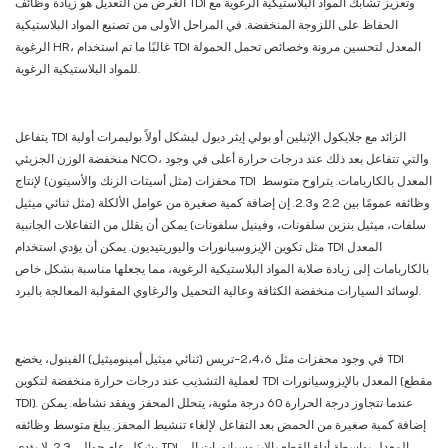
الغرض من التعديل هو زيادة وظائف TDI وتعزيز تشابك المواد البلاستيكية الرغوية مع
الحفاظ على اللزوجة المنخفضة. في المراحل الأولى من تصنيع المواد البلاستيكية
الرغوية HR، غالبًا ما تم استخدام TDI المعدل لتحسين مرونة وخصائص تحمل الحمولة
للمواد البلاستيكية الرغوية.
يتفاعل TDI الزائد مع جلايكول الإثيلين أو بولي إيثر ديول ليشكل أولاً بوليمرات أولية
منخفضة الوزن الجزيئي NCO، والتي تتفاعل بعد ذلك عند درجات حرارة أعلى في وجود
محفزات (مثل أسيتات الزنك والأسيتون) لإنتاج TDI المعدل بالكاربامات. يتراوح متوسط ​​
وظائفه عمومًا بين 2.2 و2.3. إن إضافة كمية صغيرة من عوامل الألكلة (مثل ثنائي ميثيل
سلفات، ميثيل بنزين سلفونات، وفينيل سلفونات) يمكن أن يقلل من التفاعلات الجانبية
مثل تكوين الإيزوسيانورات واليوريتيديون. يمكن أن يؤدي استخدام TDI المعدل
بالكاربامات إلى زيادة صلابة المواد البلاستيكية الرغوية، مما يجعلها مناسبة بشكل خاص
لوسائد السيارات منخفضة الكثافة وعالية التحميل والرغاوي المقولبة المعالجة بالبرد.
في وجود محفزات مثل 2،4،6-تريس (ثنائي ميثيل أمينوميثيل) الفينول، يخضع TDI
لعملية التشذيب عند درجات حرارة منخفضة لتكوين TDI المعدل بالإيزوسيانورات (مقطع
TDI). عندما تتجاوز درجة الحرارة 60 درجة مئوية، يتحلل المحفز ويفقد نشاطه. يمكن
إضافة كمية صغيرة من الحمض بعد التفاعل لإلغاء تنشيط المحفز. يبلغ متوسط ​​وظائفه
بشكل عام حوالي 2.3. لا يؤدي TDI المعدل بواسطة أداة القطع بالإيزوسيانورات إلى