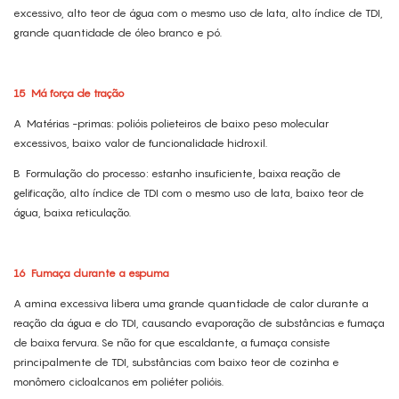
excessivo, alto teor de água com o mesmo uso de lata, alto índice de TDI,
grande quantidade de óleo branco e pó.
15
Má força de tração
A
Matérias -primas: polióis polieteiros de baixo peso molecular
excessivos, baixo valor de funcionalidade hidroxil.
B
Formulação do processo: estanho insuficiente, baixa reação de
gelificação, alto índice de TDI com o mesmo uso de lata, baixo teor de
água, baixa reticulação.
16
Fumaça durante a espuma
A amina excessiva libera uma grande quantidade de calor durante a
reação da água e do TDI, causando evaporação de substâncias e fumaça
de baixa fervura. Se não for que escaldante, a fumaça consiste
principalmente de TDI, substâncias com baixo teor de cozinha e
monômero cicloalcanos em poliéter polióis.