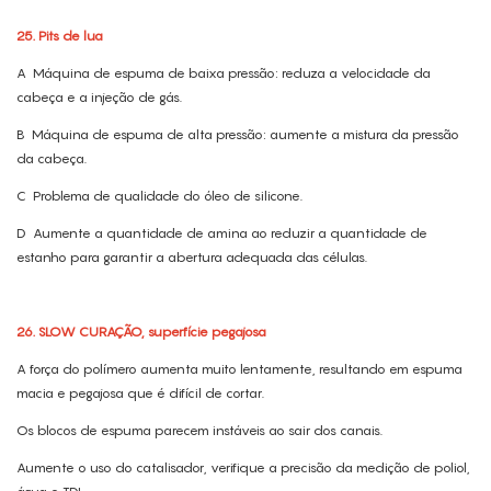
25. Pits de lua
A
Máquina de espuma de baixa pressão: reduza a velocidade da
cabeça e a injeção de gás.
B
Máquina de espuma de alta pressão: aumente a mistura da pressão
da cabeça.
C
Problema de qualidade do óleo de silicone.
D
Aumente a quantidade de amina ao reduzir a quantidade de
estanho para garantir a abertura adequada das células.
26. SLOW CURAÇÃO, superfície pegajosa
A força do polímero aumenta muito lentamente, resultando em espuma
macia e pegajosa que é difícil de cortar.
Os blocos de espuma parecem instáveis ​​ao sair dos canais.
Aumente o uso do catalisador, verifique a precisão da medição de poliol,