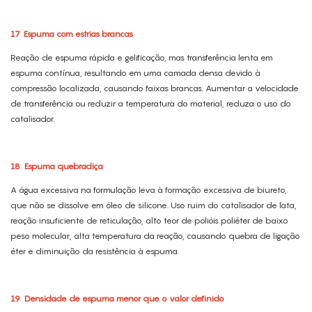
17
Espuma com estrias brancas
Reação de espuma rápida e gelificação, mas transferência lenta em
espuma contínua, resultando em uma camada densa devido à
compressão localizada, causando faixas brancas. Aumentar a velocidade
de transferência ou reduzir a temperatura do material, reduza o uso do
catalisador.
18
Espuma quebradiça
A água excessiva na formulação leva à formação excessiva de biureto,
que não se dissolve em óleo de silicone. Uso ruim do catalisador de lata,
reação insuficiente de reticulação, alto teor de polióis poliéter de baixo
peso molecular, alta temperatura da reação, causando quebra de ligação
éter e diminuição da resistência à espuma.
19
Densidade de espuma menor que o valor definido