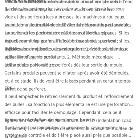
Machine à perforer
fonction du débit et de la viscosité de la matière première.
refroidissement pour contrôler automatiquement le débit d'eau
Il existe des perforatrices à rouleaux, des perforatrices sous
de refroidissement pour refroidir la matière première.
vide et des perforatrices à brosses, les machines à rouleaux
ayant le meilleur effet de contrôle, suivies par les perforatrices
Le but de la perforation est d'éviter la déformation du produit.
sous vide et les perforatrices à brosses étant les pires.
La perforatrice à rouleaux contrôle la taille des espaces. Si les
Actuellement, les perforatrices à brosses sont rarement
espaces sont trop grands, l’effet perforant n’est pas bon ; si les
utilisées.
espaces sont trop petits, des marques de pression évidentes
Il existe deux méthodes de perforation : 1. Méthode chimique -
apparaîtront sur le produit.
utilisation d'agents perforants, 2. Méthode mécanique -
utilisant des perforatrices.
Les produits doivent être perforés dès leur sortie du moule.
Certains produits peuvent se dilater après avoir été démoulés
et, à ce stade, ils doivent être laissés pendant un certain temps
TPR
avant de se perforer.
Il peut empêcher le rétrécissement du produit et l'effondrement
des bulles ; sa fonction la plus élémentaire est une perforation
efficace pour faciliter le démoulage. Cependant, cela peut
Vanne de régulation de pression en boucle
également entraîner des fluctuations de l'ILD (Indentation Load
Il est crucial pour équilibrer la pression du système dans le
Deflection) ; Le TPR affecte directement la vitesse de montée de
système de contrôle et doit être placé aussi près que possible
la mousse.