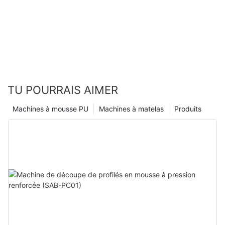
l'état liquide lorsqu'il est versé dans l'espace. Pendant le
processus de moussage, des forces d’expansion importantes
seront générées, c’est pourquoi un renforcement approprié doit
être apporté à la couche intermédiaire de coulée ou au moule.
TU POURRAIS AIMER
Machines à mousse PU
Machines à matelas
Produits