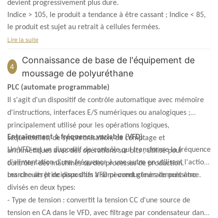
devient progressivement plus dure.
Indice > 105, le produit a tendance à être cassant ; Indice < 85,
le produit est sujet au retrait à cellules fermées.
Lire la suite
Connaissance de base de l'équipement de
4
moussage de polyuréthane
PLC (automate programmable)
Il s'agit d'un dispositif de contrôle automatique avec mémoire
d'instructions, interfaces E/S numériques ou analogiques ;
principalement utilisé pour les opérations logiques,
Entraînement à fréquence variable (VFD)
séquentielles, de synchronisation, de comptage et
Un VFD est un dispositif de contrôle qui transforme la fréquence
arithmétiques avec des opérations sur bits ; utilisé pour
d'alimentation d'une fréquence à une autre en utilisant l'action
contrôler des machines ou des processus de production.
marche-arrêt de dispositifs à semi-conducteurs de puissance.
Les circuits principaux d'un VFD peuvent généralement être
divisés en deux types:
- Type de tension : convertit la tension CC d'une source de
tension en CA dans le VFD, avec filtrage par condensateur dans