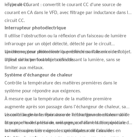
le circuit CC.
- Type de courant : convertit le courant CC d'une source de
courant en CA dans le VFD, avec filtrage par inductance dans le
circuit CC.
Interrupteur photoélectrique
Il utilise l'obstruction ou la réflexion d'un faisceau de lumière
infrarouge par un objet détecté, détecté par le circuit
synchrone, pour déterminer la présence ou l'absence de l'objet.
Un interrupteur photoélectrique réfléchissant le miroir est
Il peut détecter tout objet réfléchissant la lumière, sans se
utilisé sur la perforatrice sous vide.
limiter aux métaux.
Système d'échangeur de chaleur
Contrôle la température des matières premières dans le
système pour répondre aux exigences.
À mesure que la température de la matière première
augmente après son passage dans l'échangeur de chaleur, sa
viscosité augmente. Pour assurer le fonctionnement normal de
Le contrôle de la température de l'échangeur de chaleur doit
la pompe haute pression, une pompe d'alimentation spéciale
être proche de la tête de mélange, corrélant la température de
est nécessaire. Les exigences spécifiques sont calculées en
la matière première avec le commutateur de l'eau de