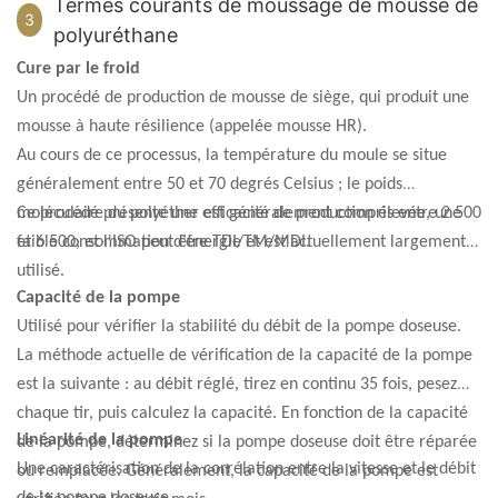
Termes courants de moussage de mousse de
mousse polymère d'un état liquide visqueux à un état solide non
3
bulles continue d'augmenter. La phase liquide visqueuse
polyuréthane
coulant.
formant la paroi externe des bulles s'amincit progressivement.
Cure par le froid
En raison de la relation de tension superficielle entre les
Un procédé de production de mousse de siège, qui produit une
interfaces gaz et liquide, le volume des bulles augmente de
mousse à haute résilience (appelée mousse HR).
petit à grand, se transformant progressivement d'une forme
Au cours de ce processus, la température du moule se situe
sphérique en une forme géométrique tridimensionnelle
généralement entre 50 et 70 degrés Celsius ; le poids
composée de films minces polymères, formant finalement une
moléculaire du polyéther est généralement compris entre 2 500
Ce procédé présente une efficacité de production élevée, une
structure de réseau ouverte de trois dimensions. micropores
et 6 500, et l'ISO peut être TDI/TM/MDI.
faible consommation d’énergie et est actuellement largement
dimensionnels. Dans le processus de synthèse de la mousse de
utilisé.
polyuréthane, cette étape présente une expansion du volume du
Capacité de la pompe
polymère et une montée de la mousse.
Utilisé pour vérifier la stabilité du débit de la pompe doseuse.
La méthode actuelle de vérification de la capacité de la pompe
est la suivante : au débit réglé, tirez en continu 35 fois, pesez
chaque tir, puis calculez la capacité. En fonction de la capacité
Linéarité de la pompe
de la pompe, déterminez si la pompe doseuse doit être réparée
Une caractérisation de la corrélation entre la vitesse et le débit
ou remplacée. Généralement, la capacité de la pompe est
de la pompe doseuse.