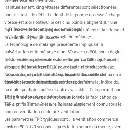
vérifiée tous les trois mois.
Habituellement, cinq vitesses différentes sont sélectionnées
pour les tests de débit. Le débit de la pompe doseuse à chaque
vitesse est alors obtenu. Si ces cinq points s'alignent sur une
NBT (nouvelle technologie de mélange)
ligne droite, cela indique une bonne linéarité entre la vitesse et
NBT signifie Nouvelle technologie de mélange.
le débit de la pompe doseuse.
La technologie de mélange précédente impliquait la
pulvérisation et le mélange d’un ISO avec un POL pour réagir et
produire de la mousse de polyuréthane. Lors de l'ajustement
NBT consiste à pulvériser et à mélanger un ISO avec 2 ou 3
des paramètres du processus avec cette méthode, seuls le
groupes de matériaux POLY pour réagir et produire de la
rapport de mélange POL/ISO et le poids de coulée ont pu être
mousse de polyuréthane. (L'équipement nécessite un
NBT peut ajuster les variables suivantes : humidité de la
ajustés, sans aucun autre ajustement possible.
convertisseur de fréquence)
formule, teneur en matières solides de la formule, indice de
formule, poids de coulée et autres variables. Cela permet une
TPR (libération de pression temporisée)
plus grande tolérance de processus lors de la fabrication de
TPR signifie Timed Pressure Release, également connu sous le
mousses de différentes densités et duretés.
nom de ventilation ou de pré-ventilation.
Les paramètres TPR typiques sont : la ventilation commence
environ 90 à 120 secondes après la fermeture du moule, avec le