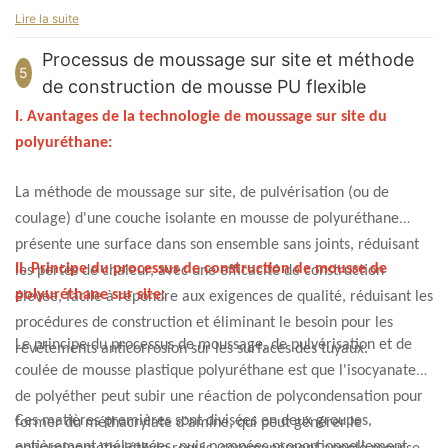
de la buse. S'il est éloigné de la buse, des fluctuations de
Lire la suite
pression peuvent se produire, entraînant une instabilité du
Processus de moussage sur site et méthode
système et des produits instables.
5
de construction de mousse PU flexible
I. Avantages de la technologie de moussage sur site du
polyuréthane:
La méthode de moussage sur site, de pulvérisation (ou de
coulage) d'une couche isolante en mousse de polyuréthane
présente une surface dans son ensemble sans joints, réduisant
II. Principe du processus de construction de mousse de
les pertes de chaleur, avec une efficacité de construction
polyuréthane sur site:
élevée, facile à répondre aux exigences de qualité, réduisant les
procédures de construction et éliminant le besoin pour les
Le principe du processus de moussage, de pulvérisation et de
revêtements anticorrosion sur les surfaces des tuyaux.
coulée de mousse plastique polyuréthane est que l'isocyanate
de polyéther peut subir une réaction de polycondensation pour
Ces matières premières sont divisées en deux groupes,
former du méthacrylate d'amine, qui peut générer le
entièrement mélangées, puis pompées proportionnellement