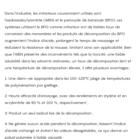
Dans l'industrie, les initiateurs couramment utilisés sont
l'azobisisobutyronitrile (AIBN) et le peroxyde de benzoyle (BPO). Les
systèmes utilisant le BPO comme initiateur ont de faibles taux de
conversion des monomères et les produits de décomposition du BPO
augmentent l'indice d'acide, prolongent le temps de moussage et
réduisent la résistance de la mousse, limitant ainsi son applicabilité. Bien
que l'AIBN présente des inconvénients tels que la toxicité, une faible
solubilité dans les solvants ordinaires, un taux de décomposition lent et
une température de décomposition élevée, il offre plusieurs avantages.:
1. Une demi-vie appropriée dans les 100-125°C plage de températures
de polymérisation par greffage ;
2. Haute efficacité d'amorçage, avec des rendements en styrène et en
acrylonitrile de 80 % et 100 %, respectivement ;
3. Produit un seul radical lors de la décomposition ;
4. Ne génère aucun acide pendant la décomposition, laissant l'indice
d'acide inchangé et évitant les odeurs désagréables, ce qui donne un
polyol polymère à faible viscosité ;