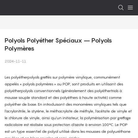
Polyols Polyéther Spéciaux – Polyols 
Polymères
2024-11-11
Les polyétherpolyols greffés sur polymère vinylique, communément
appelés « polyols polymères » ou POP, sont produits en utilisant des
polyétherpolyols conventionnels (généralement des polyéthertriols à
mousse souple standard et des polyéthers à haute activité) comme
polyéther de base. En introduisant des monomères vinyliques tels que
l'acrylonitrile, le styrène, le méthacrylate de méthyle, l'acétate de vinyle et
le chlorure de vinyle, ainsi qu'un initiateur, la polymérisation par greffage
radicalaire est réalisée sous protection d'azote à environ 100°C. Le POP
est un type essentiel de polyol utilisé dans les mousses de polyuréthane