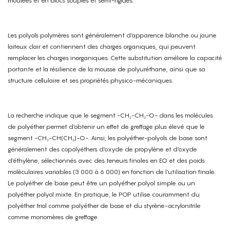
moulées et en blocs souples et semi-rigides.
Les polyols polymères sont généralement d'apparence blanche ou jaune
laiteux clair et contiennent des charges organiques, qui peuvent
remplacer les charges inorganiques. Cette substitution améliore la capacité
portante et la résilience de la mousse de polyuréthane, ainsi que sa
structure cellulaire et ses propriétés physico-mécaniques.
La recherche indique que le segment -CH₂-CH₂-O- dans les molécules
de polyéther permet d'obtenir un effet de greffage plus élevé que le
segment -CH₂-CH(CH₃)-O-. Ainsi, les polyéther-polyols de base sont
généralement des copolyéthers d'oxyde de propylène et d'oxyde
d'éthylène, sélectionnés avec des teneurs finales en EO et des poids
moléculaires variables (3 000 à 6 000) en fonction de l'utilisation finale.
Le polyéther de base peut être un polyéther polyol simple ou un
polyéther polyol mixte. En pratique, le POP utilise couramment du
polyéther triol comme polyéther de base et du styrène-acrylonitrile
comme monomères de greffage.