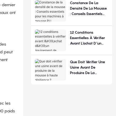
La Configuration
Constance De La
e dernier
Densité De La Mousse
anaux ont
: Conseils Essentiels
Pour Les Machines À
Mousse PU
12 Conditions
Essentielles À Vérifier
Avant L'achat D'un
 des
Équipement De
nd peut
Production De
ment
Matelas
Que Doit Vérifier Une
Usine Avant De
Produire De La
Mousse À Haute
Résilience ?
ec les
00 poids