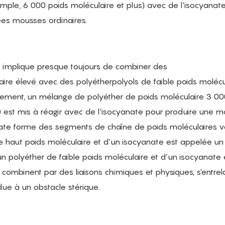
emple, 6 000 poids moléculaire et plus) avec de l'isocyana
s mousses ordinaires.
t implique presque toujours de combiner des
ire élevé avec des polyétherpolyols de faible poids molécu
lement, un mélange de polyéther de poids moléculaire 3 0
 est mis à réagir avec de l'isocyanate pour produire une 
yanate forme des segments de chaîne de poids moléculaires va
e haut poids moléculaire et d’un isocyanate est appelée un
un polyéther de faible poids moléculaire et d’un isocyanate 
mbinent par des liaisons chimiques et physiques, s'entrel
ue à un obstacle stérique.