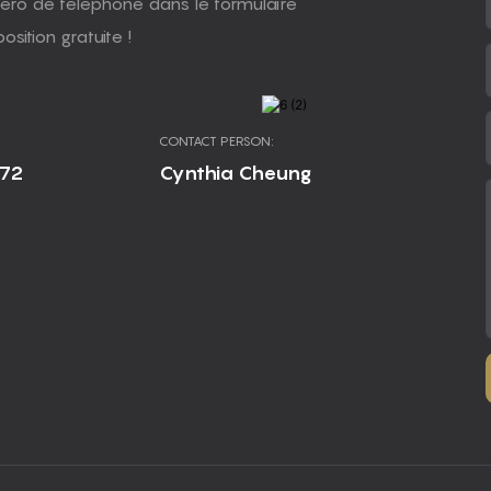
uméro de téléphone dans le formulaire
sition gratuite !
CONTACT PERSON:
672
Cynthia Cheung