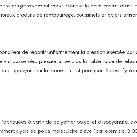
ère progressivement vers l'intérieur, le point central étant l
nombreux produits de rembourrage, coussinets et objets artis
bond lent de répartir uniformément la pression exercée par
de « mousse zéro pression ». De plus, la faible force de rebo
terne appuyant sur la mousse, c’est pourquoi elle est égale
.
 fabriquées à partir de polyéther polyol et d’isocyanate, av
olyétherpolyols de poids moléculaire élevé (par exemple, 3 0