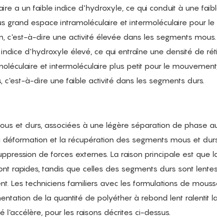
re a un faible indice d'hydroxyle, ce qui conduit à une faib
lus grand espace intramoléculaire et intermoléculaire pour le
on, c'est-à-dire une activité élevée dans les segments mous.
 indice d'hydroxyle élevé, ce qui entraîne une densité de réti
oléculaire et intermoléculaire plus petit pour le mouvement
s, c'est-à-dire une faible activité dans les segments durs.
us et durs, associées à une légère séparation de phase au
 déformation et la récupération des segments mous et dur
uppression de forces externes. La raison principale est que l
t rapides, tandis que celles des segments durs sont lentes.
. Les techniciens familiers avec les formulations de mouss
entation de la quantité de polyéther à rebond lent ralentit l
l'accélère, pour les raisons décrites ci-dessus.