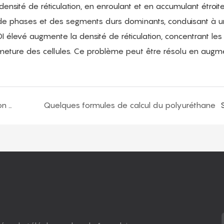
ensité de réticulation, en enroulant et en accumulant étroi
de phases et des segments durs dominants, conduisant à u
I élevé augmente la densité de réticulation, concentrant les
rmeture des cellules. Ce problème peut être résolu en augm
Comment ajuster la formule pour la combustion de la mousse PU à l'intérieur ? - Deuxième partie
Quelques formules de calcul du polyuréthane