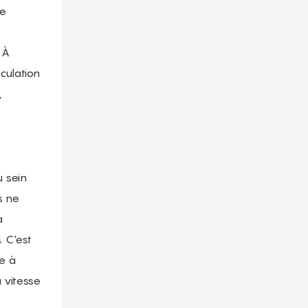
le
 À
culation
,
 sein
s ne
a
 C'est
e à
a vitesse