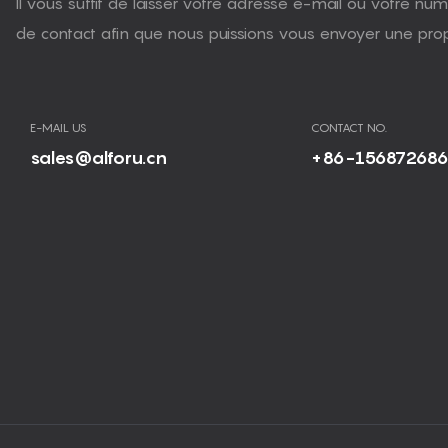
Il vous suffit de laisser votre adresse e-mail ou votre n
de contact afin que nous puissions vous envoyer une propo
E-MAIL US
CONTACT NO.
sales@alforu.cn
+86-15687268