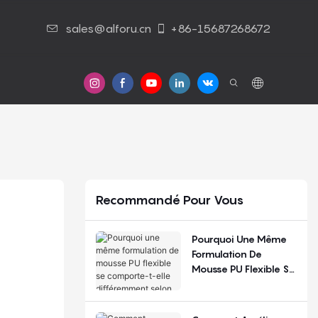
sales@alforu.cn
+86-15687268672
 Nous
Nous Contacter
Recommandé Pour Vous
Pourquoi Une Même
Formulation De
Mousse PU Flexible Se
Comporte-T-Elle
Différemment Selon
Les Saisons Et Les