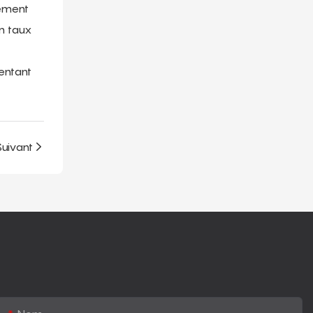
tement
n taux
entant
Suivant