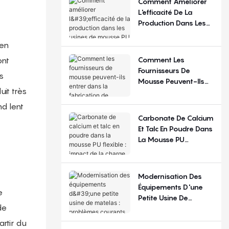
Comment Améliorer
Régions ?
L'efficacité De La
Production Dans Les
Usines De Mousse PU
Flexible ?
 en
Comment Les
ont
Fournisseurs De
s
Mousse Peuvent-Ils
it très
Entrer Dans La
Fabrication De
nd lent
Matelas ?
Carbonate De Calcium
Et Talc En Poudre Dans
La Mousse PU
Flexible : Impact De La
Charge De
Remplissage
Modernisation Des
Équipements D'une
e
Petite Usine De
de
Matelas : Problèmes
Courants Et Choix De
rtir du