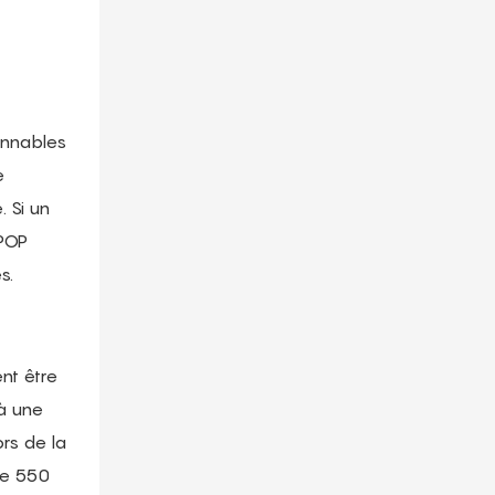
onnables
e
 Si un
 POP
s.
nt être
à une
ors de la
de 550