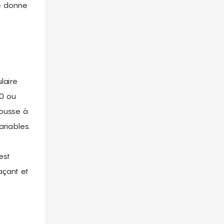
te donne
laire
00 ou
mousse à
riables.
est
açant et