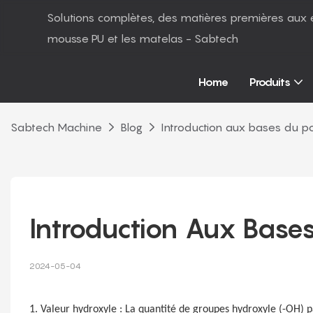
Solutions complètes, des matières premières aux 
mousse PU et les matelas - Sabtech
Home
Produits
Sabtech Machine
Blog
Introduction aux bases du p
Introduction Aux Base
2024-05-04
1. Valeur hydroxyle : La quantité de groupes hydroxyle (-OH