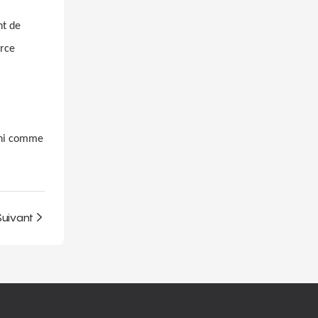
nt de
orce
fini comme
Suivant