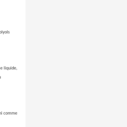
lyols
e liquide,
u
fini comme