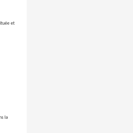
ituée et
ns la