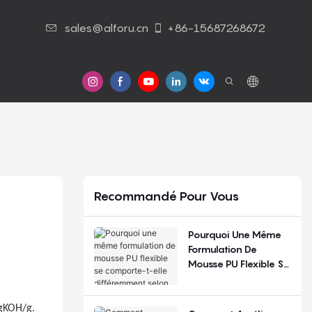
sales@alforu.cn
+86-15687268672
 Nous
Nous Contacter
Recommandé Pour Vous
Pourquoi Une Même
Formulation De
Mousse PU Flexible Se
Comporte-T-Elle
Différemment Selon
Les Saisons Et Les
mgKOH/g.