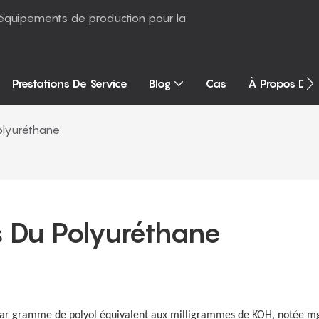
équipements de production pour la
Prestations De Service
Blog
Cas
À Propos De
olyuréthane
s Du Polyuréthane
) par gramme de polyol équivalent aux milligrammes de KOH, notée 