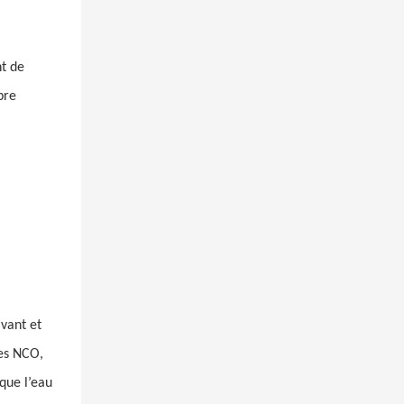
nt de
bre
lvant et
ses NCO,
 que l’eau