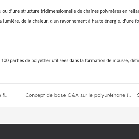
u ou d'une structure tridimensionnelle de chaînes polymères en relia
la lumière, de la chaleur, d'un rayonnement à haute énergie, d'une f
 100 parties de polyéther utilisées dans la formation de mousse, dé
Discussion sur le développement de la mousse flexible de polyuréthane
Concept de base Q&A sur le polyuréthane (première partie)