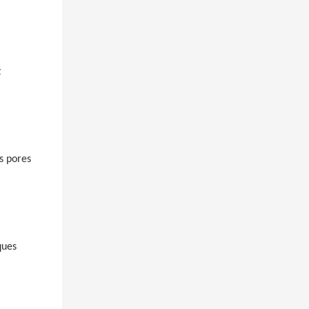
z
s pores
ques