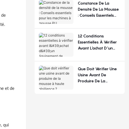
La Configuration
Constance De La
Densité De La Mousse
: Conseils Essentiels
s de
Pour Les Machines À
té.
Mousse PU
12 Conditions
Essentielles À Vérifier
Avant L'achat D'un
Équipement De
Production De
Matelas
Que Doit Vérifier Une
Usine Avant De
Produire De La
Mousse À Haute
ne et de
Résilience ?
, qui