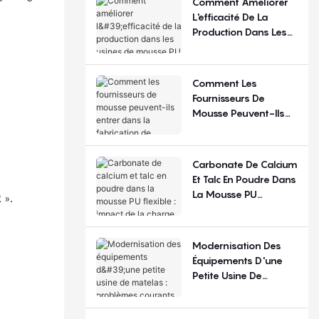
Comment Améliorer
Régions ?
L'efficacité De La
Production Dans Les
Usines De Mousse PU
Flexible ?
Comment Les
Fournisseurs De
Mousse Peuvent-Ils
Entrer Dans La
Fabrication De
Matelas ?
Carbonate De Calcium
Et Talc En Poudre Dans
La Mousse PU
 ».
Flexible : Impact De La
Charge De
Remplissage
Modernisation Des
Équipements D'une
Petite Usine De
Matelas : Problèmes
Courants Et Choix De