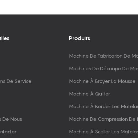
iles
Produits
Machine De Fabrication De M
Machines De Découpe De Mo
ons De Service
Machine À Broyer La Mousse
Machine À Quilter
Machine À Border Les Matela
s De Nous
Machine De Compression De 
ntacter
Machine À Sceller Les Matela