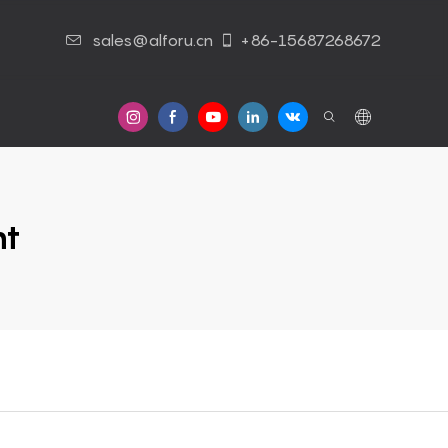
sales@alforu.cn
+86-15687268672
 Nous
Nous Contacter
nt