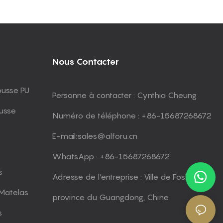
Nous Contacter
ousse PU
Personne à contacter : Cynthia Cheung
usse
Numéro de téléphone : +86-15687268672
E-mail:
sales@alforu.cn
WhatsApp : +86-15687268672
s
Adresse de l'entreprise : Ville de Foshan,
Matelas
province du Guangdong, Chine
s