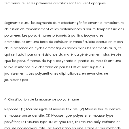
température, et les polymères cristallins sont souvent opaques.
Segments durs : les segments durs affectent généralement la température
de fusion de ramollissement et les performances à haute température des
polymères. Les polyuréthanes préparés à partir d'isocyanates
aromatiques ont une force de cohésion intramoléculaire accrue en raison
de la présence de cycles aromatiques rigides dans les segments durs, ce
qui se traduit par une résistance du matériau généralement plus élevée
que les polyuréthanes de type isocyanate aliphatique, mais ils ont une
faible résistance à la dégradation par les UV et sont sujets au
jaunissement. . Les polyuréthanes aliphatiques, en revanche, ne
jaunissent pas.
4. Classification de la mousse de polyuréthane
Réponse : (1) Mousse rigide et mousse flexible, (2) Mousse haute densité
et mousse basse densité, (3) Mousse type polyester et mousse type
polyéther, (4) Mousse type TDI et type MDI, (5) Mousse polyuréthane et
mousse polyisocyanurate , (6) Production en une étape et par méthode