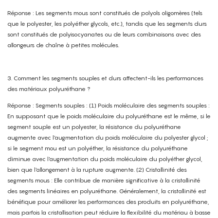
Réponse : Les segments mous sont constitués de polyols oligomères (tels
que le polyester, les polyéther glycols, etc.), tandis que les segments durs
sont constitués de polyisocyanates ou de leurs combinaisons avec des
allongeurs de chaîne à petites molécules.
3. Comment les segments souples et durs affectent-ils les performances
des matériaux polyuréthane ?
Réponse : Segments souples : (1) Poids moléculaire des segments souples :
En supposant que le poids moléculaire du polyuréthane est le même, si le
segment souple est un polyester, la résistance du polyuréthane
augmente avec l'augmentation du poids moléculaire du polyester glycol ;
si le segment mou est un polyéther, la résistance du polyuréthane
diminue avec l'augmentation du poids moléculaire du polyéther glycol,
bien que l'allongement à la rupture augmente. (2) Cristallinité des
segments mous : Elle contribue de manière significative à la cristallinité
des segments linéaires en polyuréthane. Généralement, la cristallinité est
bénéfique pour améliorer les performances des produits en polyuréthane,
mais parfois la cristallisation peut réduire la flexibilité du matériau à basse