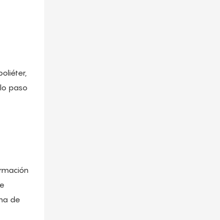
oliéter,
olo paso
ormación
de
ema de