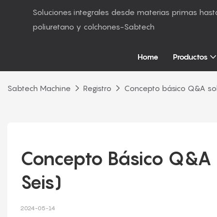
Soluciones integrales desde materias primas ha
poliuretano y colchones-Sabtech
Home
Productos
Sabtech Machine
Registro
Concepto básico Q&A sobr
Concepto Básico Q&A S
Seis)
2024-05-14