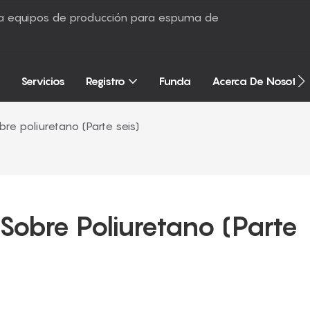
sta equipos de producción para espuma de
Servicios
Registro
Funda
Acerca De Nosotro
e poliuretano (Parte seis)
obre Poliuretano (Parte 