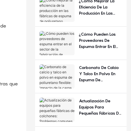
¿Cómo Mejorar La
Año Y La Región?
Eficiencia De La
Producción En Las
Fábricas De Espuma
De Poliuretano
 de
Flexible?
¿Cómo Pueden Los
Proveedores De
Espuma Entrar En El
Sector De La
Fabricación De
Colchones?
Carbonato De Calcio
Y Talco En Polvo En
Espuma De
ntras que
Poliuretano Flexible:
Impacto De La Carga
De Relleno
Actualización De
Equipos Para
Pequeñas Fábricas De
Colchones: Problemas
Comunes Y Criterios