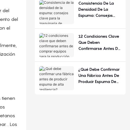
De Configuración.
Consistencia De La
Densidad De La
 del
Espuma: Consejos
mento del
Clave Para La
Maquinaria De
on el
Espuma De
12 Condiciones Clave
Poliuretano
Que Deben
almente,
Confirmarse Antes De
lización
Comprar Equipos
Para La Producción De
Colchones.
¿Qué Debe Confirmar
Una Fábrica Antes De
Producir Espuma De
Alta Resiliencia?
 tienen
tos
retanos
r. . Los