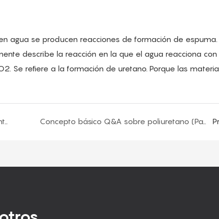
en agua se producen reacciones de formación de espuma. 
nte describe la reacción en la que el agua reacciona con
O2. Se refiere a la formación de uretano. Porque las materi
Concepto básico Q&A sobre poliuretano (quinta parte)
Concepto básico Q&A sobre poliuretano (Parte siete)
P
otros