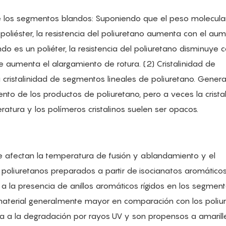
e los segmentos blandos: Suponiendo que el peso molecular
poliéster, la resistencia del poliuretano aumenta con el au
ndo es un poliéter, la resistencia del poliuretano disminuye c
e aumenta el alargamiento de rotura. (2) Cristalinidad de
 cristalinidad de segmentos lineales de poliuretano. Gener
ento de los productos de poliuretano, pero a veces la crista
eratura y los polímeros cristalinos suelen ser opacos.
afectan la temperatura de fusión y ablandamiento y el
 poliuretanos preparados a partir de isocianatos aromáticos
a la presencia de anillos aromáticos rígidos en los segmen
 material generalmente mayor en comparación con los poliu
cia a la degradación por rayos UV y son propensos a amarillea