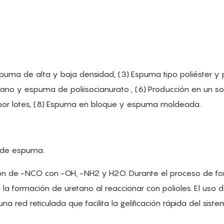
puma de alta y baja densidad, (3) Espuma tipo poliéster y p
tano y espuma de poliisocianurato , (6) Producción en un s
 por lotes, (8) Espuma en bloque y espuma moldeada.
ón de espuma.
cción de -NCO con -OH, -NH2 y H2O. Durante el proceso de f
a formación de uretano al reaccionar con polioles. El uso 
 red reticulada que facilita la gelificación rápida del sist