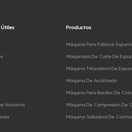
 Útiles
Productos
Máquina Para Fabricar Espum
os
Maquinaria De Corte De Esp
s
Máquina Trituradora De Espu
Máquina De Acolchado
Máquina Para Bordes De Cint
De Nosotros
Máquina De Compresión De 
enos
Máquina Selladora De Colcho