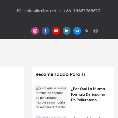
sales@alforu.cn
+86-15687268672
s
Contáctenos
Recomendado Para Ti
¿Por Qué La Misma
Fórmula De Espuma
De Poliuretano
Flexible Se Comporta
De Manera Diferente
Según La Estación Del