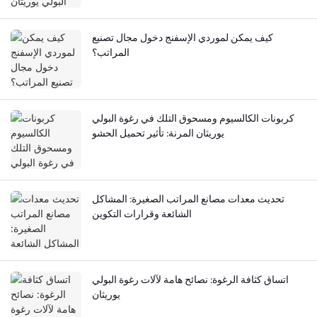
كيف يمكن لموردي الإسفنج دخول مجال تصنيع
المراتب؟
كربونات الكالسيوم ومسحوق التلك في رغوة البولي
يوريثان المرنة: تأثير تحميل الحشو
تحديث معدات مصانع المراتب الصغيرة: المشاكل
الشائعة وقرارات التكوين
اتساق كثافة الرغوة: نصائح هامة لآلات رغوة البولي
يوريثان