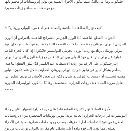
جليكول، وما إلى ذلك)، بينما تتكون الأجزاء الصلبة من بولي إيزوسيانات أو مجموعاتها
مع موسعات سلسلة جزيئات صغيرة.
3. كيف تؤثر القطاعات الناعمة والصلبة على أداء مواد البولي يوريثان؟
الجواب: القطع الناعمة: (1) الوزن الجزيئي للشرائح الناعمة: بافتراض أن الوزن
الجزيئي للبولي يوريثان هو نفسه، إذا كانت القطعة الناعمة عبارة عن بوليستر، فإن قوة
البولي يوريثان تزداد مع زيادة الوزن الجزيئي للبوليستر جلايكول؛ إذا كان الجزء الناعم
عبارة عن بولي إيثر، فإن قوة البولي يوريثين تتناقص مع زيادة الوزن الجزيئي للبولي
إيثر جليكول، على الرغم من زيادة الاستطالة عند الكسر. (2) تبلور القطع الناعمة:
يساهم بشكل كبير في تبلور شرائح البولي يوريثان الخطية. بشكل عام، تكون التبلور
مفيدة لتحسين أداء منتجات البولي يوريثين، ولكن في بعض الأحيان قد يؤدي التبلور إلى
تقليل مرونة المادة عند درجات الحرارة المنخفضة، وغالبًا ما تكون البوليمرات البلورية
معتمة.
الأجزاء الصلبة: تؤثر الأجزاء الصلبة عادةً على درجة حرارة انصهار التليين وأداء
البوليمرات في درجات الحرارة العالية. تزيد البولي يوريثانات المحضرة من الإيزوسيانات
العطرية من قوة التماسك داخل الجزيئات بسبب وجود حلقات عطرية صلبة في الأجزاء
الصلبة، مما يؤدي إلى قوة مادة أعلى بشكل عام مقارنة بالبولي يوريثانات من نوع