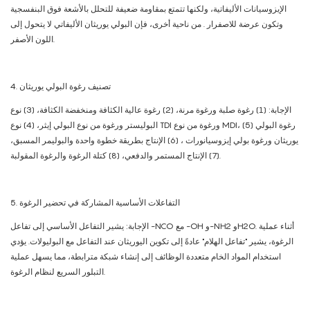
الإيزوسيانات الأليفاتية، ولكنها تتمتع بمقاومة ضعيفة للتحلل بالأشعة فوق البنفسجية
وتكون عرضة للاصفرار . من ناحية أخرى، فإن البولي يوريثان الأليفاتي لا يتحول إلى
اللون الأصفر.
4. تصنيف رغوة البولي يوريثان
الإجابة: (1) رغوة صلبة ورغوة مرنة، (2) رغوة عالية الكثافة ومنخفضة الكثافة، (3) نوع
البوليستر ورغوة من نوع البولي إيثر، (4) نوع TDI ورغوة من نوع MDI، (5) رغوة البولي
يوريثان ورغوة بولي إيزوسيانورات ، (6) الإنتاج بطريقة خطوة واحدة والبوليمر المسبق،
(7) الإنتاج المستمر والدفعي، (8) كتلة الرغوة والرغوة المقولبة.
5. التفاعلات الأساسية المشاركة في تحضير الرغوة
الإجابة: يشير التفاعل الأساسي إلى تفاعل -NCO مع -OH و-NH2 وH2O. أثناء عملية
الرغوة، يشير "تفاعل الهلام" عادةً إلى تكوين اليوريثان عند التفاعل مع البوليولات. يؤدي
استخدام المواد الخام متعددة الوظائف إلى إنشاء شبكة مترابطة، مما يسهل عملية
التبلور السريع لنظام الرغوة.