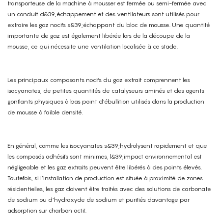
transporteuse de la machine à mousser est fermée ou semi-fermée avec
un conduit d&39;échappement et des ventilateurs sont utilisés pour
extraire les gaz nocifs s&39;échappant du bloc de mousse. Une quantité
importante de gaz est également libérée lors de la découpe de la
mousse, ce qui nécessite une ventilation localisée à ce stade.
Les principaux composants nocifs du gaz extrait comprennent les
isocyanates, de petites quantités de catalyseurs aminés et des agents
gonflants physiques à bas point d’ébullition utilisés dans la production
de mousse à faible densité.
En général, comme les isocyanates s&39;hydrolysent rapidement et que
les composés adhésifs sont minimes, l&39;impact environnemental est
négligeable et les gaz extraits peuvent être libérés à des points élevés.
Toutefois, si l’installation de production est située à proximité de zones
résidentielles, les gaz doivent être traités avec des solutions de carbonate
de sodium ou d’hydroxyde de sodium et purifiés davantage par
adsorption sur charbon actif.