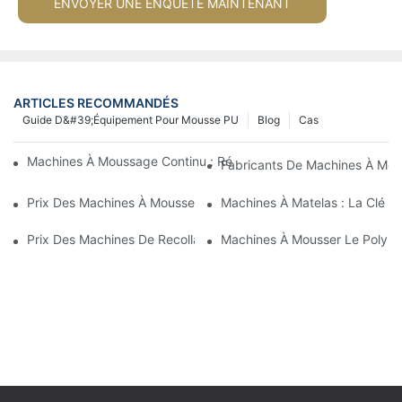
ENVOYER UNE ENQUÊTE MAINTENANT
ARTICLES RECOMMANDÉS
Guide D&#39;équipement Pour Mousse PU
Blog
Cas
Machines À Moussage Continu : Révolutionner La Production D
Fabricants De Machines À Mous
Prix ​​des Machines À Mousser Par Lots : À Quoi S’attendre Sur 
Machines À Matelas : La Clé D
Prix ​​des Machines De Recollage De Mousse : Facteurs Influenç
Machines À Mousser Le Polyuré