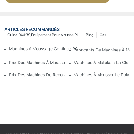
ARTICLES RECOMMANDÉS
Guide D&#39;équipement Pour Mousse PU
Blog
Cas
Machines À Moussage Continu : Révolutionner La Production D
Fabricants De Machines À Mous
Prix ​​des Machines À Mousser Par Lots : À Quoi S’attendre Sur 
Machines À Matelas : La Clé D
Prix ​​des Machines De Recollage De Mousse : Facteurs Influenç
Machines À Mousser Le Polyuré