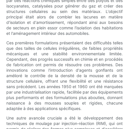
par des réactions chimiques simples entre des polyols et des
isocyanates, catalysées pour générer du gaz et créer des
structures cellulaires au sein des matériaux. L'objectif
principal était alors de combler les lacunes en matière
d'isolation et d'amortissement, répondant ainsi aux besoins
de secteurs en plein essor comme l'isolation des habitations
et l'aménagement intérieur des automobiles.
Ces premières formulations présentaient des difficultés telles
que des tailles de cellules irrégulières, de faibles propriétés
mécaniques et une stabilité environnementale limitée.
Cependant, des progrès successifs en chimie et en procédés
de fabrication ont permis de résoudre ces problèmes. Des
innovations comme l'introduction d'agents gonflants ont
amélioré le contrôle de la densité de la mousse et de la
structure cellulaire, offrant une flexibilité et une résistance
sans précédent. Les années 1950 et 1960 ont été marquées
par une industrialisation rapide, facilitée par des équipements
plus performants et des formulations plus abouties, donnant
naissance à des mousses souples et rigides, chacune
adaptée à des applications spécifiques.
Une autre avancée cruciale a été le développement des
techniques de moulage par injection-réaction (RIM), qui ont
permis de réaliser des formes plus complexes et d'accélérer