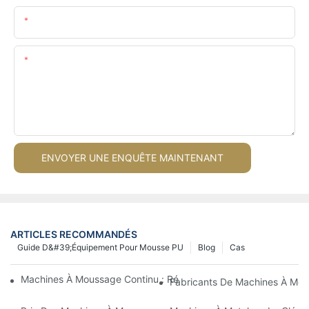
E-Mail
Teneur
ENVOYER UNE ENQUÊTE MAINTENANT
ARTICLES RECOMMANDÉS
Guide D&#39;équipement Pour Mousse PU
Blog
Cas
Machines À Moussage Continu : Révolutionner La Production D
Fabricants De Machines À Mous