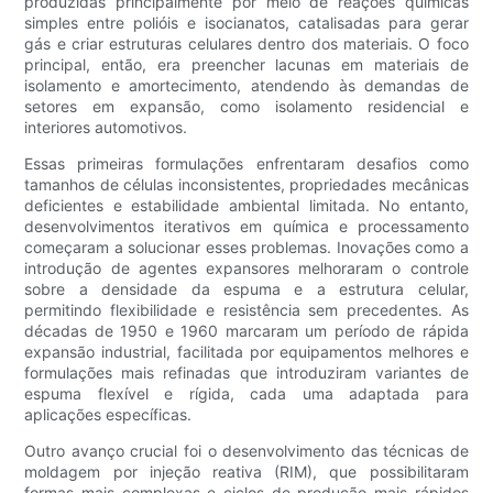
produzidas principalmente por meio de reações químicas
simples entre polióis e isocianatos, catalisadas para gerar
gás e criar estruturas celulares dentro dos materiais. O foco
principal, então, era preencher lacunas em materiais de
isolamento e amortecimento, atendendo às demandas de
setores em expansão, como isolamento residencial e
interiores automotivos.
Essas primeiras formulações enfrentaram desafios como
tamanhos de células inconsistentes, propriedades mecânicas
deficientes e estabilidade ambiental limitada. No entanto,
desenvolvimentos iterativos em química e processamento
começaram a solucionar esses problemas. Inovações como a
introdução de agentes expansores melhoraram o controle
sobre a densidade da espuma e a estrutura celular,
permitindo flexibilidade e resistência sem precedentes. As
décadas de 1950 e 1960 marcaram um período de rápida
expansão industrial, facilitada por equipamentos melhores e
formulações mais refinadas que introduziram variantes de
espuma flexível e rígida, cada uma adaptada para
aplicações específicas.
Outro avanço crucial foi o desenvolvimento das técnicas de
moldagem por injeção reativa (RIM), que possibilitaram
formas mais complexas e ciclos de produção mais rápidos