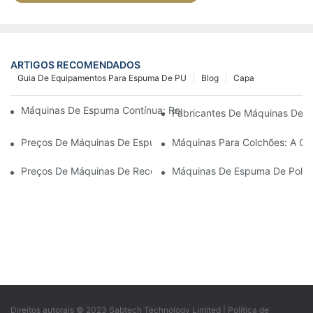
ARTIGOS RECOMENDADOS
Guia De Equipamentos Para Espuma De PU
Blog
Capa
Máquinas De Espuma Contínua: Revolucionando A Produção D
Fabricantes De Máquinas De E
Preços De Máquinas De Espuma Em Lote: O Que Esperar No Me
Máquinas Para Colchões: A Ch
Preços De Máquinas De Recolagem De Espuma: Fatores Que In
Máquinas De Espuma De Poliur
Direitos autorais © 2023 Sabtech Technology Limited |
Política de