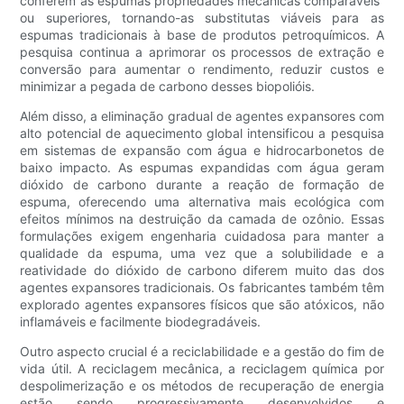
conferem às espumas propriedades mecânicas comparáveis ​​
ou superiores, tornando-as substitutas viáveis ​​para as
espumas tradicionais à base de produtos petroquímicos. A
pesquisa continua a aprimorar os processos de extração e
conversão para aumentar o rendimento, reduzir custos e
minimizar a pegada de carbono desses biopolióis.
Além disso, a eliminação gradual de agentes expansores com
alto potencial de aquecimento global intensificou a pesquisa
em sistemas de expansão com água e hidrocarbonetos de
baixo impacto. As espumas expandidas com água geram
dióxido de carbono durante a reação de formação de
espuma, oferecendo uma alternativa mais ecológica com
efeitos mínimos na destruição da camada de ozônio. Essas
formulações exigem engenharia cuidadosa para manter a
qualidade da espuma, uma vez que a solubilidade e a
reatividade do dióxido de carbono diferem muito das dos
agentes expansores tradicionais. Os fabricantes também têm
explorado agentes expansores físicos que são atóxicos, não
inflamáveis ​​e facilmente biodegradáveis.
Outro aspecto crucial é a reciclabilidade e a gestão do fim de
vida útil. A reciclagem mecânica, a reciclagem química por
despolimerização e os métodos de recuperação de energia
estão sendo progressivamente desenvolvidos e