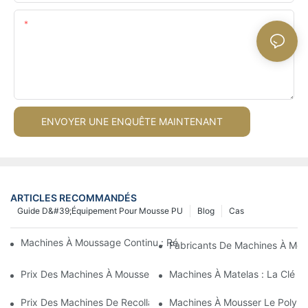
Teneur
ENVOYER UNE ENQUÊTE MAINTENANT
ARTICLES RECOMMANDÉS
Guide D&#39;équipement Pour Mousse PU
Blog
Cas
Machines À Moussage Continu : Révolutionner La Production D
Fabricants De Machines À Mous
Prix ​​des Machines À Mousser Par Lots : À Quoi S’attendre Sur 
Machines À Matelas : La Clé D
Prix ​​des Machines De Recollage De Mousse : Facteurs Influenç
Machines À Mousser Le Polyuré