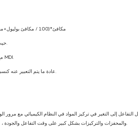
كمية TDI = (فهرس TDI / 100)*TDI مكافئ*(100 / مكافئ بوليول+محتوى الماء / مكافئ الماء)
حيث يعادل بوليول =56100 / قيمة هيدروكسيل ، مكافئ الماء = 9.
بالنسبة إلى MDI ، تكون الصيغ هي نفسها ، حيث تحل محل TDI مع MDI.
محتوى NCO: محتوى مجموعات الإيزوسيانات (NCO) ، عادة ما يتم التعبير عنه كنسبة مئوية.
التفاعل إلى التغير في تركيز المواد في النظام الكيميائي مع مرور الو
والمحفزات والتركيزات بشكل كبير على وقت التفاعل والجودة ، مما يؤثر بشكل مباشر على إعدادات دورة صنع الإسفنج والكفاءة.