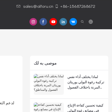
sales@alforu.cn
+86-15687268672
موصى به لك
لماذا يختلف أداء نفس
تركيبة رغوة البولي يوريثان
المرنة باختلاف الفصول
والمناطق؟
لدعم التع
كيفية تحسين كفاءة الإنتاج
في مصانع رغوة البولي