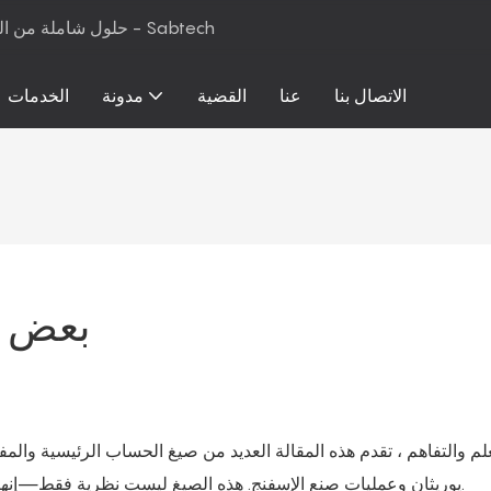
حلول شاملة من المواد الخام إلى معدات الإنتاج لرغوة البولي يوريثان والمراتب - Sabtech
الاتصال بنا
عنا
القضية
مدونة
الخدمات
بعض ص
لم والتفاهم ، تقدم هذه المقالة العديد من صيغ الحساب الرئيسية والمفا
يوريثان وعمليات صنع الإسفنج. هذه الصيغ ليست نظرية فقط—إنها تلعب دورًا مباشرًا في تحديد جودة الرغوة وتحسين كفاءة الإنتاج.