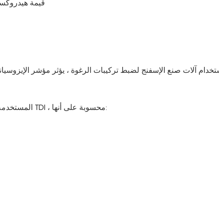
قيمة هيدروكسيل = 56100 / محتوى الهيدروكسيل = 
تخدام آلات صنع الإسفنج لضبط تركيبات الرغوة ، يؤثر مؤشر الإيزوسي
مؤشر TDI: نسبة الكمية الفعلية من TDI المستخدمة في الكمية النظرية من TDI ، محسوبة على أنها: