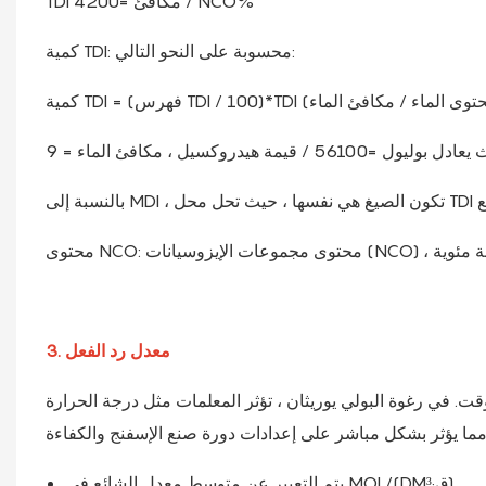
TDI مكافئ =4200 / NCO%
كمية TDI: محسوبة على النحو التالي:
3. معدل رد الفعل
قت. في رغوة البولي يوريثان ، تؤثر المعلمات مثل درجة الحرارة
يتم التعبير عن متوسط ​​معدل الشائع في MOL/(DM³·ق)