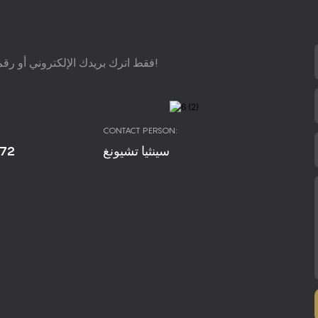
فقط اترك بريدك الإلكتروني أو رقم هاتفك في نموذج الاتصال حتى نتمكن من إرسال اقتراح مجاني إليك!
CONTACT PERSON:
672
سينثيا تشيونغ