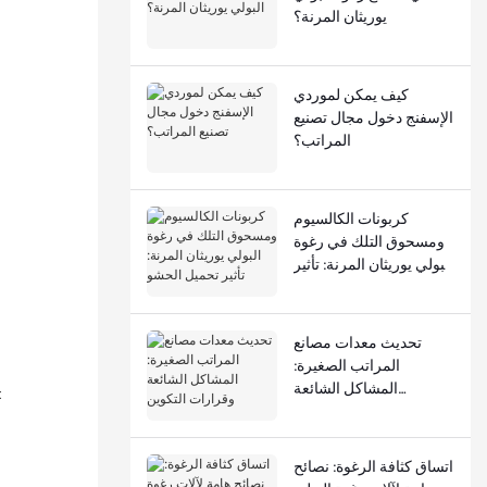
يوريثان المرنة؟
كيف يمكن لموردي
الإسفنج دخول مجال تصنيع
المراتب؟
كربونات الكالسيوم
ومسحوق التلك في رغوة
البولي يوريثان المرنة: تأثير
تحميل الحشو
تحديث معدات مصانع
المراتب الصغيرة:
المشاكل الشائعة
قيمة الهيدروكسيل: عدد ملليغرامات من هيدروكسيد البوتاسيوم المكافئ لمحتوى الهي
وقرارات التكوين
اتساق كثافة الرغوة: نصائح