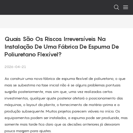
Quais São Os Riscos Irreversíveis Na 
Instalação De Uma Fábrica De Espuma De 
Poliuretano Flexível?
2026-04-21
Ao construir uma nova fábrica de espuma flexível de poliuretano, o que
mais se subestima na fase inicial não é se alguns problemas pontuais
surgirão posteriormente, mas sim que, uma vez realizados certos
investimentos, qualquer ajuste posterior afetará o posicionamento das
máquinas, o layout da planta, o fornecimento de matéria-prima e a
produção subsequente. Muitos projetos parecem viáveis ​​no início. Os
equipamentos podem ser instalados, a espuma pode ser produzida, mas
somente mais tarde fica claro que as decisões anteriores já deixaram
pouca margem para ajustes.