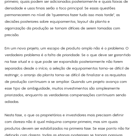
primeiro, quais podem ser adicionados posteriormente e quais faixas de
densidade e usos finais serão o foco principal. Se essas questões
permanecerem no nível de "queremos fazer tudo isso mais tarde", as
decisões posteriores sobre equipamentos, layout da planta e
organização da produção se tornam difíceis de serem tomadas com
precisão.
Em um novo projeto, um escopo de produto amplo não é o problema. O
verdadeiro problema é a falta de prioridade. Se o que deve ser garantido
na fase atual e o que pode ser expandido posteriormente não forem
separados desde o início, a seleção de equipamentos torna-se difícil de
restringir, o arranjo da planta torna-se difícil de finalizar e os requisitos
de produção continuam a se ampliar. Quando um projeto avança com
esse tipo de ambiguidade, muitos investimentos são simplesmente
priorizados, enquanto as verdadeiras compensações continuam sendo
adiadas.
Nesta fase, o que os proprietários e investidores mais precisam definir
com clareza não é qual máquina comprar primeiro, mas sim quais
produtos devem ser estabilizados na primeira fase. Se esse ponto não for
definido com clareza, todas as etapas posteriores se tornam passivas.