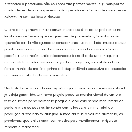
anteriores e posteriores não se conectam perfeitamente, algumas partes
ainda dependem da experiência do operador e a facilidade com que se
substitui a equipe leva a desvios.
O erro de julgamento mais comum nesta fase é tratar os problemas no
local como se fossem apenas questões de parâmetros, formulação ou
operação ainda não ajustados corretamente. Na realidade, muitos desses
problemas não são causados ​​apenas por um ou dois números fora do
padrão. Eles também estão relacionados à escolha de uma máquina
muito restrita, à adequação do layout da máquina, à estabilidade do
fornecimento de matéria-prima e à dependência excessiva da operação
em poucos trabalhadores experientes.
Um teste bem-sucedido não significa que a produção em massa estável
já esteja garantida. Um novo projeto pode se manter viável durante a
fase de testes principalmente porque o local está sendo monitorado de
perto, e mais pessoas estão sendo contratadas, e o ritmo total de
produção ainda não foi atingido. À medida que o volume aumenta, os
problemas que antes eram controlados pelo monitoramento rigoroso
tendem a reaparecer.