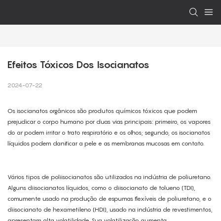
Efeitos Tóxicos Dos Isocianatos
2024-07-22
Os isocianatos orgânicos são produtos químicos tóxicos que podem
prejudicar o corpo humano por duas vias principais: primeiro, os vapores
do ar podem irritar o trato respiratório e os olhos; segundo, os isocianatos
líquidos podem danificar a pele e as membranas mucosas em contato.
Vários tipos de poliisocianatos são utilizados na indústria de poliuretano.
Alguns diisocianatos líquidos, como o diisocianato de tolueno (TDI),
comumente usado na produção de espumas flexíveis de poliuretano, e o
diisocianato de hexametileno (HDI), usado na indústria de revestimentos,
apresentam alta volatilidade. Sua volatilização aumenta