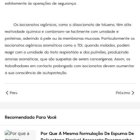
estritamente às operações de segurança.
Os isocianatos orgânicos, como o diisocianato de tolueno, têm alta
reatividade química e combinam-se facilmente com umidade e
proteínas, aderindo à pele ou às membranas mucosas. Particularmente os
isocianatos orgânicos aromáticos como o TDI, quando inalados, podem
reagir com a umidade do trato respiratório e dos pulmões, produzindo
aminas aromáticas, que são suspeitas de serem cancerígenas. Assim, os
trabalhadores em contacto prolongado com isocianatos devem aumentar
a sua consciência de autoproteção.
Prev.
Próximo
Recomendado Para Você
Por Que A Mesma Formulação De Espuma De
Poliuretano Flexível Apresenta Desempenho