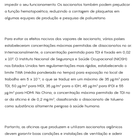
impedir o seu funcionamento. Os isocianatos também podem prejudicar
a função hematopoiética, reduzindo a contagem de plaquetas em
algumas equipes de produção e pesquisa de poliuretano.
Para evitar os efeitos nocivos dos vapores de isocianato, vários países
estabeleceram concentrações máximas permitidas de diisocianatos no ar.
Internacionalmente, a concentração permitida para TDI é fixada em 0,02
x 10⁶. O Instituto Nacional de Segurança e Saúde Ocupacional (NIOSH)
nos Estados Unidos tem regulamentações mais rígidas, estabelecendo o
limite TWA (média ponderada no tempo) para exposição no local de
trabalho em 5 x 10⁻⁹, o que se traduz em um máximo de 35 μg/m³ para
TDI, 50 μg/m³ para MDI, 35 μg/m³ para o IDH, 45 μg/m³ para IPDI e 55
μg/m³ para HDMI. Na China, a concentração máxima permitida de TDI no
ar da oficina é de 0,2 mg/m³, classificando o diisocianato de tolueno
como substância altamente perigosa à saúde humana.
Portanto, as oficinas que produzem e utilizam isocianatos orgânicos
devem garantir boas condições e instalações de ventilação e aderir