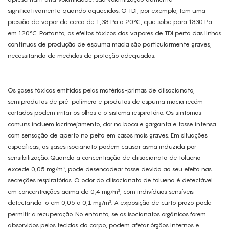
significativamente quando aquecidos. O TDI, por exemplo, tem uma
pressão de vapor de cerca de 1,33 Pa a 20°C, que sobe para 1330 Pa
em 120°C. Portanto, os efeitos tóxicos dos vapores de TDI perto das linhas
contínuas de produção de espuma macia são particularmente graves,
necessitando de medidas de proteção adequadas.
Os gases tóxicos emitidos pelas matérias-primas de diisocianato,
semiprodutos de pré-polímero e produtos de espuma macia recém-
cortados podem irritar os olhos e o sistema respiratório. Os sintomas
comuns incluem lacrimejamento, dor na boca e garganta e tosse intensa
com sensação de aperto no peito em casos mais graves. Em situações
específicas, os gases isocianato podem causar asma induzida por
sensibilização. Quando a concentração de diisocianato de tolueno
excede 0,05 mg/m³, pode desencadear tosse devido ao seu efeito nas
secreções respiratórias. O odor do diisocianato de tolueno é detectável
em concentrações acima de 0,4 mg/m³, com indivíduos sensíveis
detectando-o em 0,05 a 0,1 mg/m³. A exposição de curto prazo pode
permitir a recuperação. No entanto, se os isocianatos orgânicos forem
absorvidos pelos tecidos do corpo, podem afetar órgãos internos e