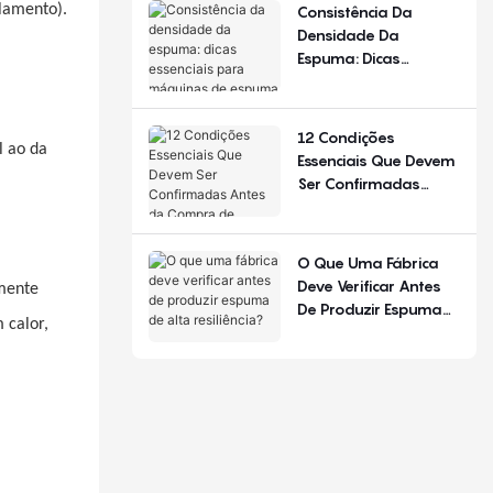
De Configuração.
lamento).
Consistência Da
Densidade Da
Espuma: Dicas
Essenciais Para
Máquinas De Espuma
De Poliuretano
12 Condições
l ao da
Essenciais Que Devem
Ser Confirmadas
Antes Da Compra De
Equipamentos Para
Produção De Colchões
O Que Uma Fábrica
Deve Verificar Antes
mente
De Produzir Espuma
 calor,
De Alta Resiliência?