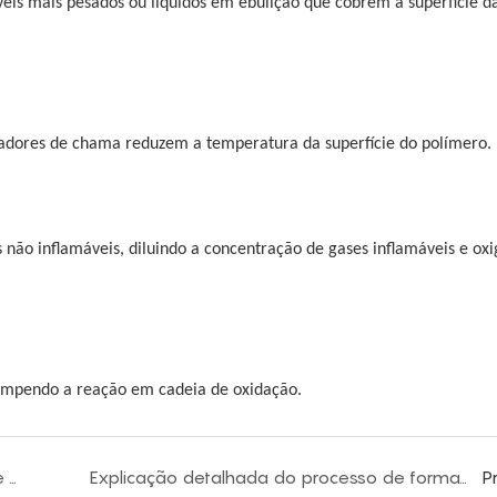
s ​​mais pesados ​​ou líquidos em ebulição que cobrem a superfície 
dadores de chama reduzem a temperatura da superfície do polímero.
o inflamáveis, diluindo a concentração de gases inflamáveis ​​e oxi
rompendo a reação em cadeia de oxidação.
Processo de formação de espuma no local de espuma flexível de PU e método de construção
Explicação detalhada do processo de formação de espuma em máquina de espuma em lote
P