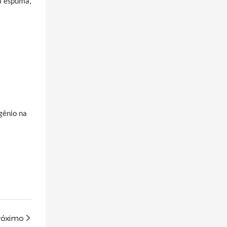
da espuma,
gênio na
róximo