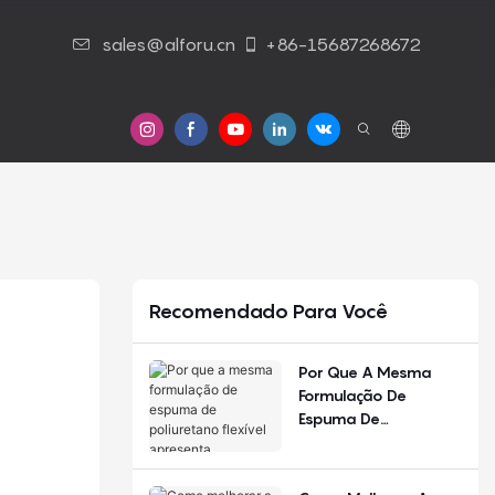
sales@alforu.cn
+86-15687268672
Contato Conosco
Recomendado Para Você
Por Que A Mesma
Formulação De
Espuma De
Poliuretano Flexível
Apresenta
Desempenho