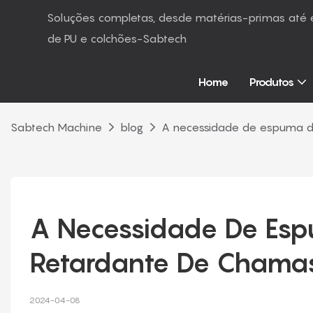
Soluções completas, desde matérias-primas at
de PU e colchões-Sabtech
Home
Produtos
Sabtech Machine
blog
A necessidade de espuma de
A Necessidade De Espu
Retardante De Chama
2024-04-08