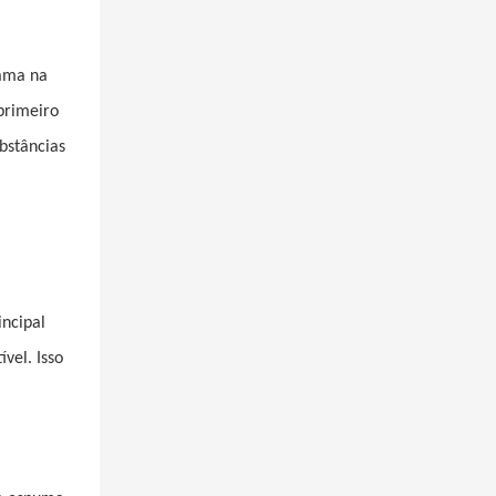
hama na
primeiro
bstâncias
incipal
vel. Isso