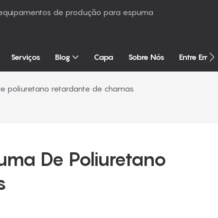
é equipamentos de produção para espuma
Serviços
Blog
Capa
Sobre Nós
Entre Em 
 poliuretano retardante de chamas
ma De Poliuretano 
s