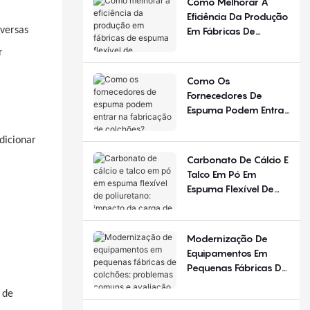
Como Melhorar A
Diferente Em
Eficiência Da Produção
Diferentes Estações
Em Fábricas De
iversas
Do Ano E Regiões?
Espuma Flexível De
r
Poliuretano?
Como Os
Fornecedores De
Espuma Podem Entrar
Na Fabricação De
Colchões?
dicionar
Carbonato De Cálcio E
Talco Em Pó Em
Espuma Flexível De
Poliuretano: Impacto
Da Carga De
Enchimento
Modernização De
Equipamentos Em
Pequenas Fábricas De
Colchões: Problemas
 de
Comuns E Avaliação