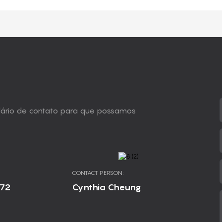
ulário de contato para que possamos
CONTACT PERSON:
672
Cynthia Cheung