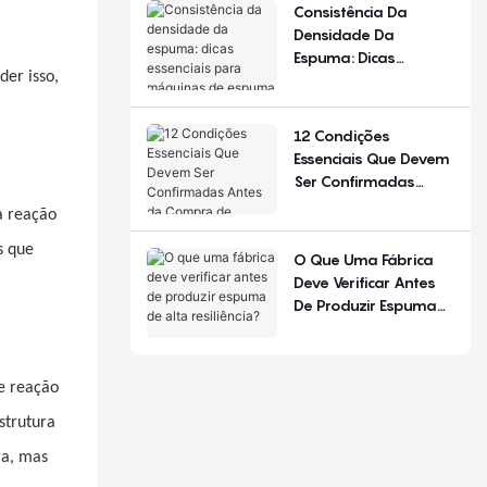
De Configuração.
Consistência Da
Densidade Da
Espuma: Dicas
er isso,
Essenciais Para
Máquinas De Espuma
De Poliuretano
12 Condições
Essenciais Que Devem
Ser Confirmadas
Antes Da Compra De
a reação
Equipamentos Para
Produção De Colchões
s que
O Que Uma Fábrica
Deve Verificar Antes
De Produzir Espuma
De Alta Resiliência?
de reação
strutura
ra, mas