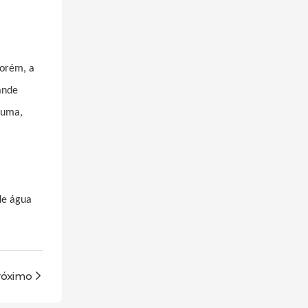
Porém, a
ande
puma,
de água
róximo