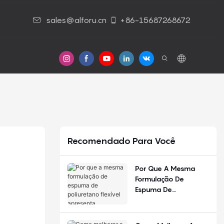
sales@alforu.cn
+86-15687268672
Contato Conosco
Recomendado Para Você
Por Que A Mesma
Formulação De
Espuma De
Poliuretano Flexível
Apresenta
Desempenho