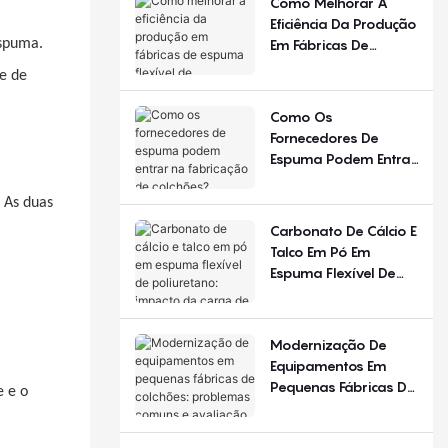
Como Melhorar A
Diferente Em
Eficiência Da Produção
Diferentes Estações
Em Fábricas De
espuma.
Do Ano E Regiões?
Espuma Flexível De
e de
Poliuretano?
Como Os
Fornecedores De
Espuma Podem Entrar
Na Fabricação De
Colchões?
 As duas
Carbonato De Cálcio E
Talco Em Pó Em
Espuma Flexível De
Poliuretano: Impacto
Da Carga De
Enchimento
Modernização De
Equipamentos Em
Pequenas Fábricas De
e e o
Colchões: Problemas
Comuns E Avaliação