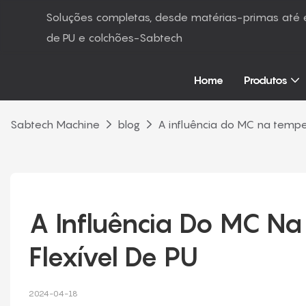
Soluções completas, desde matérias-primas at
de PU e colchões-Sabtech
Home
Produtos
Sabtech Machine
blog
A influência do MC na tempe
A Influência Do MC Na
Flexível De PU
2024-04-18