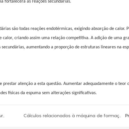
a fortalecerá as reações secundárias.
dárias são todas reações endotérmicas, exigindo absorção de calor. 
calor, criando assim uma relação competitiva. A adição de uma gr
 secundárias, aumentando a proporção de estruturas lineares na es
e prestar atenção a esta questão. Aumentar adequadamente o teor 
es físicas da espuma sem alterações significativas.
Como diferenciar entre espuma rígida de poliuretano e espuma macia?
Cálculos relacionados à máquina de formação de espuma contínua e operação diária de formação de espuma
P