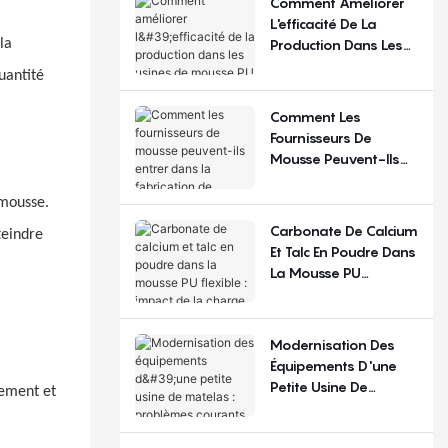
Comment Améliorer
Régions ?
L'efficacité De La
Production Dans Les
la
Usines De Mousse PU
uantité
Flexible ?
Comment Les
Fournisseurs De
Mousse Peuvent-Ils
Entrer Dans La
Fabrication De
 mousse.
Matelas ?
Carbonate De Calcium
teindre
Et Talc En Poudre Dans
La Mousse PU
Flexible : Impact De La
Charge De
Remplissage
Modernisation Des
Équipements D'une
Petite Usine De
lement et
Matelas : Problèmes
Courants Et Choix De