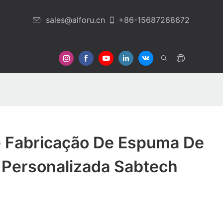
sales@alforu.cn
+86-15687268672
Em Contato Conosco
 Fabricação De Espuma De
 Personalizada Sabtech