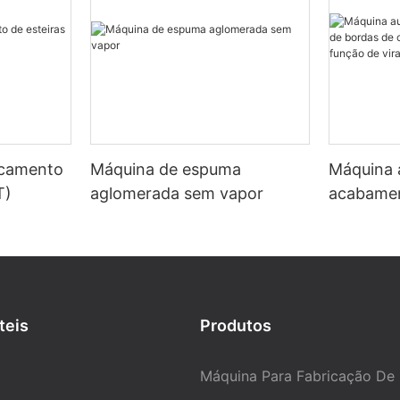
scamento
Máquina de espuma
Máquina 
T)
aglomerada sem vapor
acabamen
colchõe
função de
teis
Produtos
Máquina Para Fabricação De