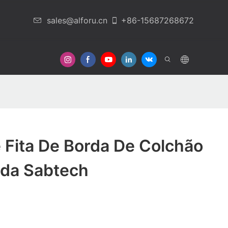
sales@alforu.cn
+86-15687268672
Em Contato Conosco
 Fita De Borda De Colchão
ada Sabtech