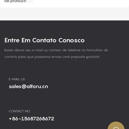
Entre Em Contato Conosco
Basta deixar seu e-mail ou número de telefone no formulário de
contato para que possamos enviar uma proposta gratuita!
E-MAIL US
sales@alforu.cn
CONTACT NO.
+86-15687268672