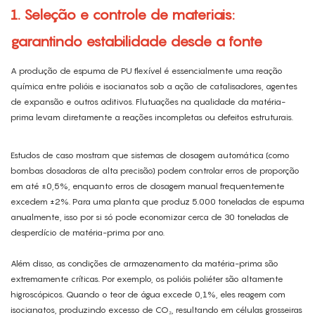
1. Seleção e controle de materiais:
garantindo estabilidade desde a fonte
A produção de espuma de PU flexível é essencialmente uma reação
química entre polióis e isocianatos sob a ação de catalisadores, agentes
de expansão e outros aditivos. Flutuações na qualidade da matéria-
prima levam diretamente a reações incompletas ou defeitos estruturais.
Estudos de caso mostram que sistemas de dosagem automática (como
bombas dosadoras de alta precisão) podem controlar erros de proporção
em até ±0,5%, enquanto erros de dosagem manual frequentemente
excedem ±2%. Para uma planta que produz 5.000 toneladas de espuma
anualmente, isso por si só pode economizar cerca de 30 toneladas de
desperdício de matéria-prima por ano.
Além disso, as condições de armazenamento da matéria-prima são
extremamente críticas. Por exemplo, os polióis poliéter são altamente
higroscópicos. Quando o teor de água excede 0,1%, eles reagem com
isocianatos, produzindo excesso de CO₂, resultando em células grosseiras