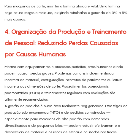
Para máquinas de corte, manter a lâmina afiada é vital. Uma lâmina
cega causa rasgos e resíduos, exigindo retrabalho e gerando de 3% a 5%
mais aparas.
4. Organização da Produção e Treinamento
de Pessoal: Reduzindo Perdas Causadas
por Causas Humanas
Mesmo com equipamentos e processos perfeitos, erros humanos ainda
podem causar perdas graves. Problemas comuns incluem entrada
incorreta de material, configurações incorretas de parâmetros ou leitura
incorreta das dimensões de corte. Procedimentos operacionais
padronizados (POPs) e treinamentos regulares com avaliações são
altamente recomendados.
A gestão de pedidos é outra área facilmente negligenciada. Estratégias de
produção sob encomenda (MTO) e de pedidos combinados —
especialmente para mercados de alto padrão com demandas
diversificadas e de pequenos lotes — podem reduzir efetivamente o
desperdício de material e os riscos de estoque causados ​​por trocas