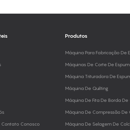
teis
Produtos
Máquina Para Fabricação De
s
Máquinas De Corte De Espu
Máquina Trituradora De Espu
Máquina De Quilting
Máquina De Fita De Borda De
ós
Máquina De Compressão De 
m Contato Conosco
Máquina De Selagem De Col