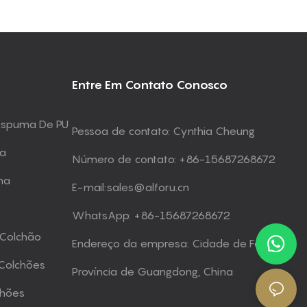
Entre Em Contato Conosco
 Espuma De PU
Pessoa de contato: Cynthia Cheung
ma
Número de contato: +86-15687268672
ma
E-mail:
sales@alforu.cn
WhatsApp: +86-15687268672
 Colchão
Endereço da empresa: Cidade de Foshan,
Colchões
Província de Guangdong, China
chões