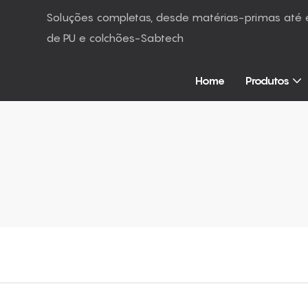
Soluções completas, desde matérias-primas at
de PU e colchões-Sabtech
Home
Produtos