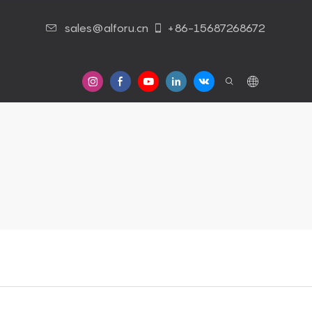
sales@alforu.cn
+86-15687268672
Contato Conosco