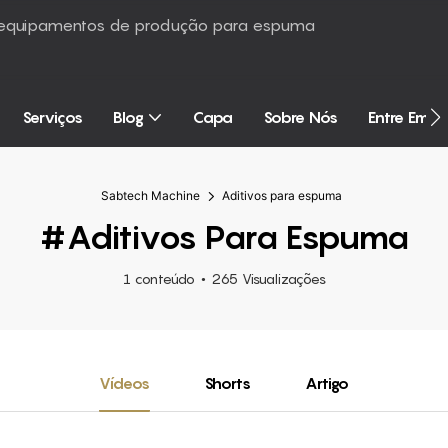
é equipamentos de produção para espuma
Serviços
Blog
Capa
Sobre Nós
Entre Em 
Sabtech Machine
Aditivos para espuma
#Aditivos Para Espuma
1 conteúdo
265 Visualizações
Vídeos
Shorts
Artigo