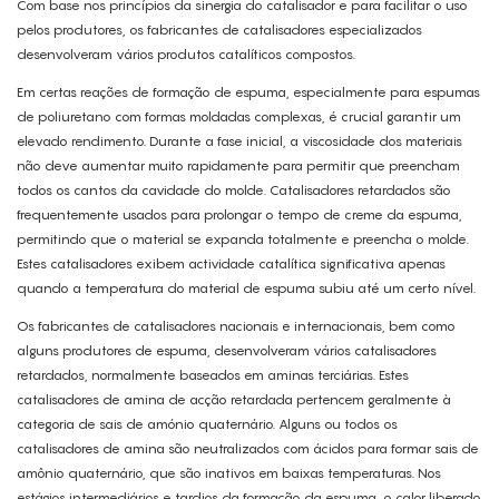
Com base nos princípios da sinergia do catalisador e para facilitar o uso
pelos produtores, os fabricantes de catalisadores especializados
desenvolveram vários produtos catalíticos compostos.
Em certas reações de formação de espuma, especialmente para espumas
de poliuretano com formas moldadas complexas, é crucial garantir um
elevado rendimento. Durante a fase inicial, a viscosidade dos materiais
não deve aumentar muito rapidamente para permitir que preencham
todos os cantos da cavidade do molde. Catalisadores retardados são
frequentemente usados ​​para prolongar o tempo de creme da espuma,
permitindo que o material se expanda totalmente e preencha o molde.
Estes catalisadores exibem actividade catalítica significativa apenas
quando a temperatura do material de espuma subiu até um certo nível.
Os fabricantes de catalisadores nacionais e internacionais, bem como
alguns produtores de espuma, desenvolveram vários catalisadores
retardados, normalmente baseados em aminas terciárias. Estes
catalisadores de amina de acção retardada pertencem geralmente à
categoria de sais de amónio quaternário. Alguns ou todos os
catalisadores de amina são neutralizados com ácidos para formar sais de
amônio quaternário, que são inativos em baixas temperaturas. Nos
estágios intermediários e tardios da formação da espuma, o calor liberado