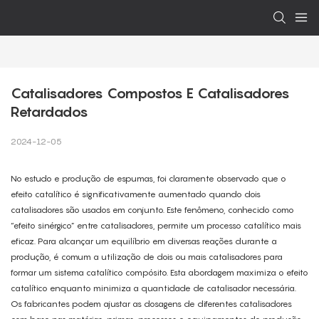
Catalisadores Compostos E Catalisadores 
Retardados
2024-12-05
No estudo e produção de espumas, foi claramente observado que o
efeito catalítico é significativamente aumentado quando dois
catalisadores são usados ​​em conjunto. Este fenômeno, conhecido como
“efeito sinérgico” entre catalisadores, permite um processo catalítico mais
eficaz. Para alcançar um equilíbrio em diversas reações durante a
produção, é comum a utilização de dois ou mais catalisadores para
formar um sistema catalítico compósito. Esta abordagem maximiza o efeito
catalítico enquanto minimiza a quantidade de catalisador necessária.
Os fabricantes podem ajustar as dosagens de diferentes catalisadores