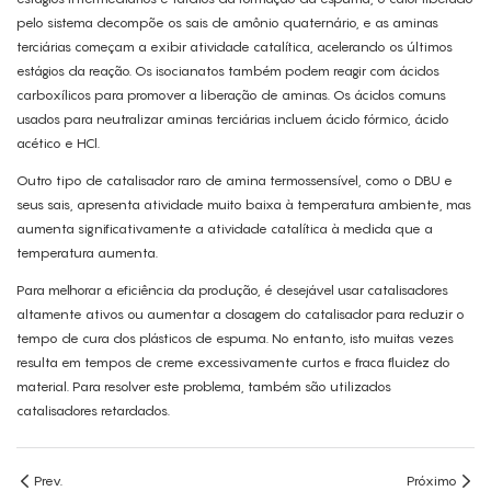
pelo sistema decompõe os sais de amônio quaternário, e as aminas
terciárias começam a exibir atividade catalítica, acelerando os últimos
estágios da reação. Os isocianatos também podem reagir com ácidos
carboxílicos para promover a liberação de aminas. Os ácidos comuns
usados ​​para neutralizar aminas terciárias incluem ácido fórmico, ácido
acético e HCl.
Outro tipo de catalisador raro de amina termossensível, como o DBU e
seus sais, apresenta atividade muito baixa à temperatura ambiente, mas
aumenta significativamente a atividade catalítica à medida que a
temperatura aumenta.
Para melhorar a eficiência da produção, é desejável usar catalisadores
altamente ativos ou aumentar a dosagem do catalisador para reduzir o
tempo de cura dos plásticos de espuma. No entanto, isto muitas vezes
resulta em tempos de creme excessivamente curtos e fraca fluidez do
material. Para resolver este problema, também são utilizados
catalisadores retardados.
Prev.
Próximo