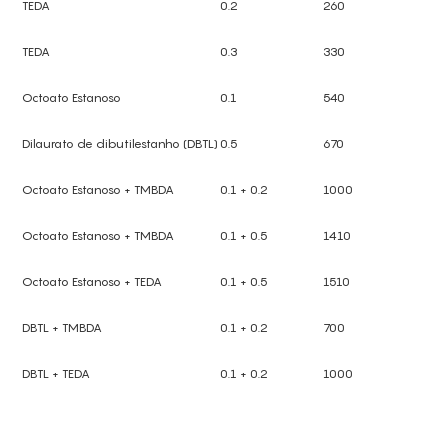
TEDA
0.2
260
TEDA
0.3
330
Octoato Estanoso
0.1
540
Dilaurato de dibutilestanho (DBTL)
0.5
670
Octoato Estanoso + TMBDA
0.1 + 0.2
1000
Octoato Estanoso + TMBDA
0.1 + 0.5
1410
Octoato Estanoso + TEDA
0.1 + 0.5
1510
DBTL + TMBDA
0.1 + 0.2
700
DBTL + TEDA
0.1 + 0.2
1000