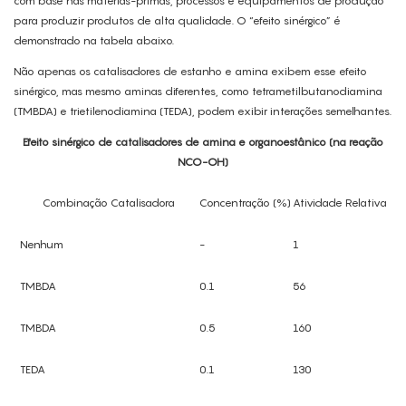
com base nas matérias-primas, processos e equipamentos de produção
para produzir produtos de alta qualidade. O “efeito sinérgico” é
demonstrado na tabela abaixo.
Não apenas os catalisadores de estanho e amina exibem esse efeito
sinérgico, mas mesmo aminas diferentes, como tetrametilbutanodiamina
(TMBDA) e trietilenodiamina (TEDA), podem exibir interações semelhantes.
Efeito sinérgico de catalisadores de amina e organoestânico (na reação
NCO-OH)
Combinação Catalisadora
Concentração (%)
Atividade Relativa
Nenhum
-
1
TMBDA
0.1
56
TMBDA
0.5
160
TEDA
0.1
130