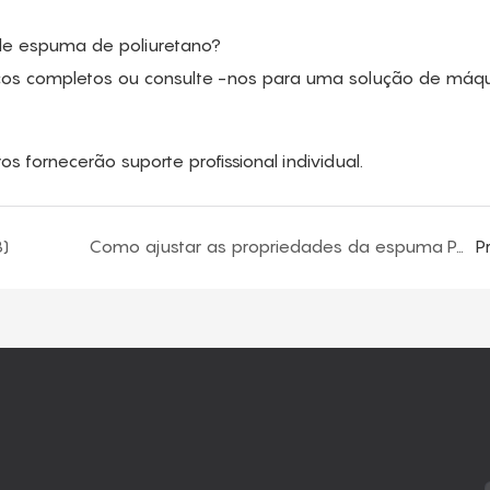
de espuma de poliuretano?
icos completos ou consulte -nos para uma solução de máq
ornecerão suporte profissional individual.
3)
Como ajustar as propriedades da espuma PU macia com base nas características do poliéter de espuma comum
P