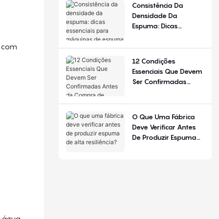
De Configuração.
Consistência Da
Densidade Da
Espuma: Dicas
Essenciais Para
o com
Máquinas De Espuma
De Poliuretano
12 Condições
Essenciais Que Devem
Ser Confirmadas
Antes Da Compra De
Equipamentos Para
Produção De Colchões
O Que Uma Fábrica
Deve Verificar Antes
De Produzir Espuma
De Alta Resiliência?
e água