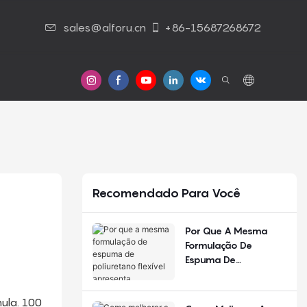
sales@alforu.cn
+86-15687268672
Contato Conosco
Recomendado Para Você
Por Que A Mesma
Formulação De
Espuma De
Poliuretano Flexível
Apresenta
ula. 100
Desempenho