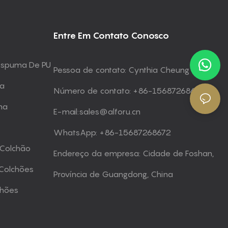
Entre Em Contato Conosco
 Espuma De PU
Pessoa de contato: Cynthia Cheung
ma
Número de contato: +86-15687268672
ma
E-mail:
sales@alforu.cn
WhatsApp: +86-15687268672
 Colchão
Endereço da empresa: Cidade de Foshan,
Colchões
Província de Guangdong, China
chões