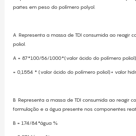
partes em peso do polímero polyol.
A Representa a massa de TDI consumida ao reagir co
poliol.
A = 87*100/56/1000*(valor ácido do polímero poliol}+ 
= 0,1554 * (valor ácido do polímero poliol}+ valor hidro
B Representa a massa de TDI consumida ao reagir c
formulação e a água presente nos componentes reati
B = 174/84*água %