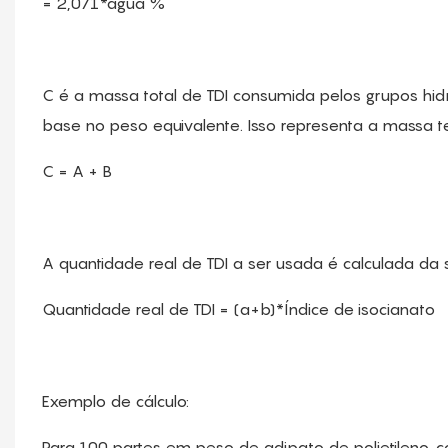
= 2,071*água %
C é a massa total de TDI consumida pelos grupos hidr
base no peso equivalente. Isso representa a massa te
C = A + B
A quantidade real de TDI a ser usada é calculada da 
Quantidade real de TDI = (a+b)*Índice de isocianato
Exemplo de cálculo:
Para 100 partes em peso de adipato de polietileno, c