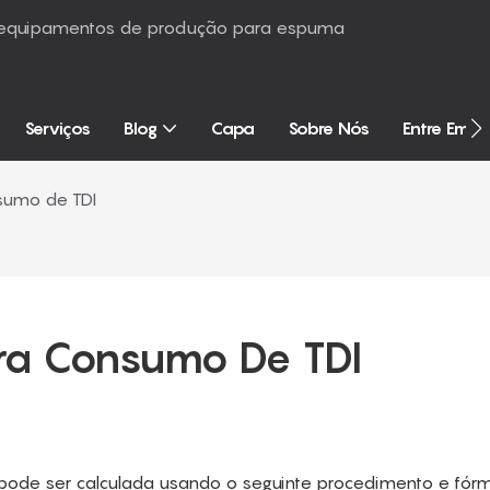
é equipamentos de produção para espuma
Serviços
Blog
Capa
Sobre Nós
Entre Em 
sumo de TDI
ara Consumo De TDI
pode ser calculada usando o seguinte procedimento e fórm