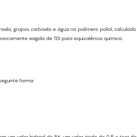
oxila, grupos carboxila e água no polímero poliol, calculad
oricamente exigida de TDI para equivalência química.
seguinte forma:
om um valor hidroxil de 56, um valor ácido de 0,5 e teor d