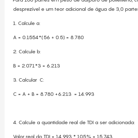
desprezível e um teor adicional de água de 3,0 part
1. Calcule a:
A = 0.1554*(56 + 0.5) = 8.780
2. Calcule b:
B = 2.071*3 = 6.213
3. Calcular C:
C = A + B = 8.780 +6.213 = 14.993
4. Calcule a quantidade real de TDI a ser adicionada:
Valor real do TDI = 14,993 * 105% = 15.743