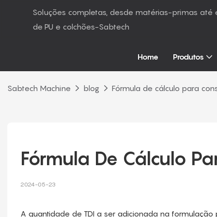
Soluções completas, desde matérias-primas at
de PU e colchões-Sabtech
Home
Produtos
Sabtech Machine
blog
Fórmula de cálculo para con
Fórmula De Cálculo P
2024-05-23
A quantidade de TDI a ser adicionada na formulação 