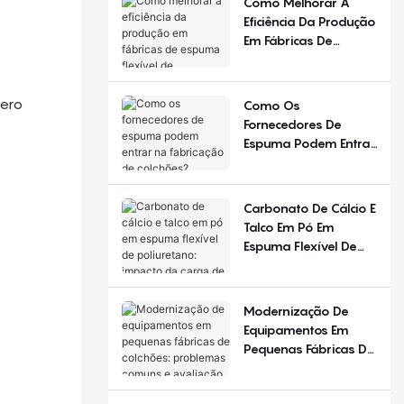
Como Melhorar A
Diferente Em
Eficiência Da Produção
Diferentes Estações
Em Fábricas De
Do Ano E Regiões?
Espuma Flexível De
Poliuretano?
mero
Como Os
Fornecedores De
Espuma Podem Entrar
Na Fabricação De
Colchões?
Carbonato De Cálcio E
Talco Em Pó Em
Espuma Flexível De
Poliuretano: Impacto
Da Carga De
Enchimento
Modernização De
Equipamentos Em
Pequenas Fábricas De
Colchões: Problemas
Comuns E Avaliação