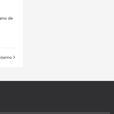
uina de
róximo