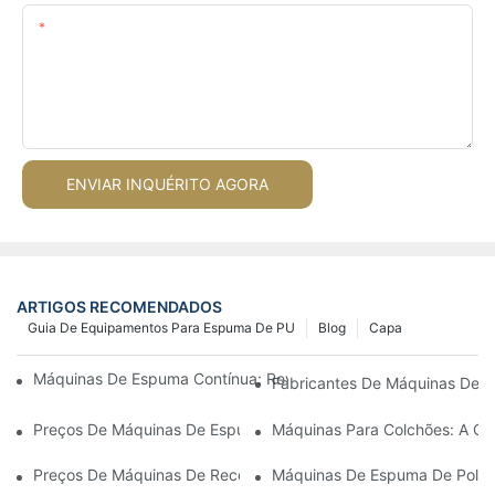
Contente
ENVIAR INQUÉRITO AGORA
ARTIGOS RECOMENDADOS
Guia De Equipamentos Para Espuma De PU
Blog
Capa
Máquinas De Espuma Contínua: Revolucionando A Produção D
Fabricantes De Máquinas De E
Preços De Máquinas De Espuma Em Lote: O Que Esperar No Me
Máquinas Para Colchões: A Ch
Preços De Máquinas De Recolagem De Espuma: Fatores Que In
Máquinas De Espuma De Poliur