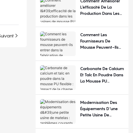
Comment Améliorer
Régions ?
L'efficacité De La
Production Dans Les
Usines De Mousse PU
Flexible ?
Comment Les
Suivant
Fournisseurs De
Mousse Peuvent-Ils
Entrer Dans La
Fabrication De
Matelas ?
Carbonate De Calcium
Et Talc En Poudre Dans
La Mousse PU
Flexible : Impact De La
Charge De
Remplissage
Modernisation Des
Équipements D'une
Petite Usine De
Matelas : Problèmes
Courants Et Choix De