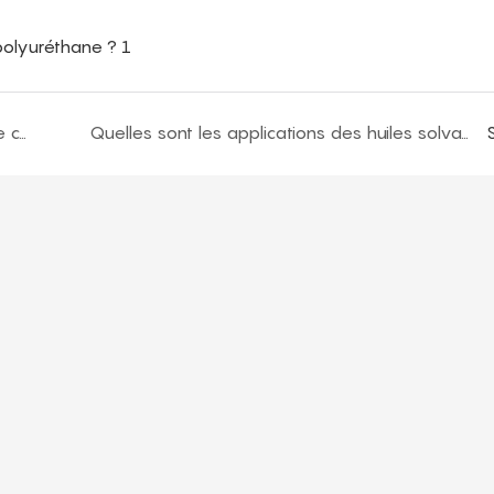
Terminologie du polyuréthane et méthodes de calcul
Quelles sont les applications des huiles solvantes dans les agents de démoulage polyuréthane ?