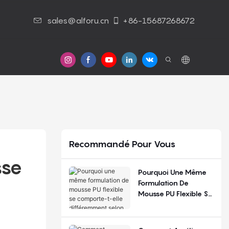
sales@alforu.cn
+86-15687268672
 Nous
Nous Contacter
Recommandé Pour Vous
se 
Pourquoi Une Même
Formulation De
Mousse PU Flexible Se
Comporte-T-Elle
Différemment Selon
Les Saisons Et Les