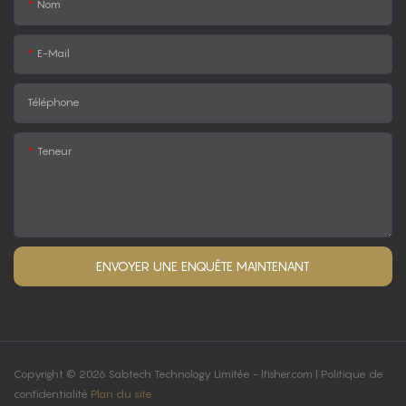
Nom
E-Mail
Téléphone
Teneur
ENVOYER UNE ENQUÊTE MAINTENANT
Copyright © 2026 Sabtech Technology Limitée -
lfisher.com
|
Politique de
confidentialité
Plan du site