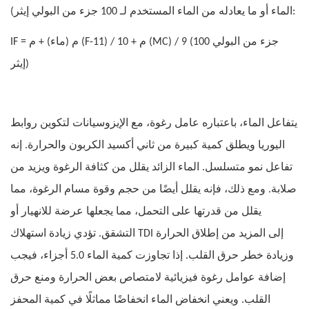
الماء أو ما يعادله من الماء المستخدم لـ 100 جزء من البولي إيثر):
IF = م (ماء) + م (F-11) / 10 + م (MC) / 9 (100 جزء من البولي
إيثر)
يتفاعل الماء، باعتباره عامل رغوة، مع الإيزوسيانات لتكوين روابط
اليوريا ويطلق كمية كبيرة من ثاني أكسيد الكربون والحرارة. إنه
تفاعل نمو متسلسل. الماء الزائد يقلل من كثافة الرغوة ويزيد من
صلابة. ومع ذلك، فإنه يقلل أيضًا من حجم وقوة مسام الرغوة، مما
يقلل من قدرتها على التحمل، مما يجعلها عرضة للانهيار أو
التشقق. تؤدي زيادة استهلاك TDI إلى المزيد من إطلاق الحرارة
وزيادة خطر حرق القلب. إذا تجاوزت كمية الماء 5.0 أجزاء، فيجب
إضافة عوامل رغوة فيزيائية لامتصاص بعض الحرارة ومنع حرق
القلب. ويعني انخفاض الماء انخفاضًا مماثلًا في كمية المحفز