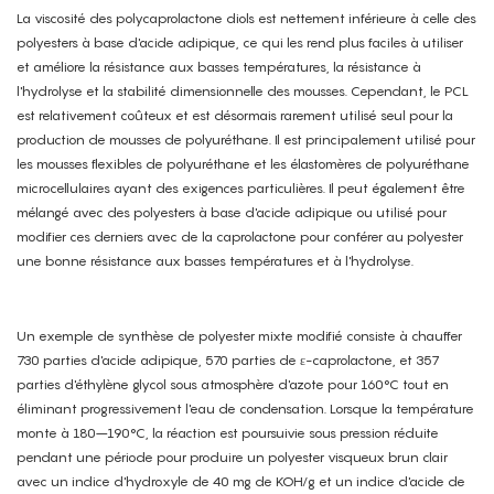
La viscosité des polycaprolactone diols est nettement inférieure à celle des
polyesters à base d'acide adipique, ce qui les rend plus faciles à utiliser
et améliore la résistance aux basses températures, la résistance à
l'hydrolyse et la stabilité dimensionnelle des mousses. Cependant, le PCL
est relativement coûteux et est désormais rarement utilisé seul pour la
production de mousses de polyuréthane. Il est principalement utilisé pour
les mousses flexibles de polyuréthane et les élastomères de polyuréthane
microcellulaires ayant des exigences particulières. Il peut également être
mélangé avec des polyesters à base d'acide adipique ou utilisé pour
modifier ces derniers avec de la caprolactone pour conférer au polyester
une bonne résistance aux basses températures et à l'hydrolyse.
Un exemple de synthèse de polyester mixte modifié consiste à chauffer
730 parties d'acide adipique, 570 parties de ε-caprolactone, et 357
parties d'éthylène glycol sous atmosphère d'azote pour 160°C tout en
éliminant progressivement l'eau de condensation. Lorsque la température
monte à 180–190°C, la réaction est poursuivie sous pression réduite
pendant une période pour produire un polyester visqueux brun clair
avec un indice d'hydroxyle de 40 mg de KOH/g et un indice d'acide de