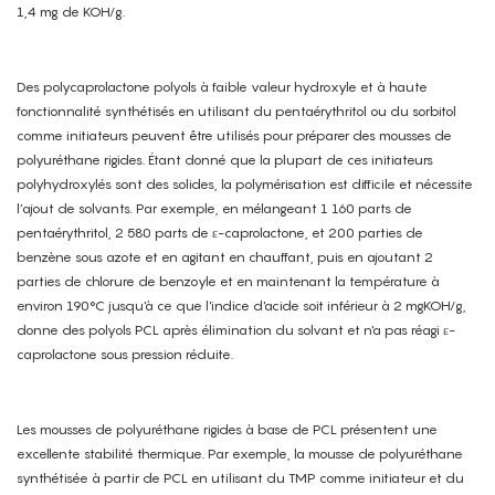
1,4 mg de KOH/g.
Des polycaprolactone polyols à faible valeur hydroxyle et à haute
fonctionnalité synthétisés en utilisant du pentaérythritol ou du sorbitol
comme initiateurs peuvent être utilisés pour préparer des mousses de
polyuréthane rigides. Étant donné que la plupart de ces initiateurs
polyhydroxylés sont des solides, la polymérisation est difficile et nécessite
l’ajout de solvants. Par exemple, en mélangeant 1 160 parts de
pentaérythritol, 2 580 parts de ε-caprolactone, et 200 parties de
benzène sous azote et en agitant en chauffant, puis en ajoutant 2
parties de chlorure de benzoyle et en maintenant la température à
environ 190°C jusqu'à ce que l'indice d'acide soit inférieur à 2 mgKOH/g,
donne des polyols PCL après élimination du solvant et n'a pas réagi ε-
caprolactone sous pression réduite.
Les mousses de polyuréthane rigides à base de PCL présentent une
excellente stabilité thermique. Par exemple, la mousse de polyuréthane
synthétisée à partir de PCL en utilisant du TMP comme initiateur et du