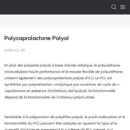
Polycaprolactone Polyol
2024-11-25
En plus des polyester polyols à base d'acide adipique, le polyuréthane
microcellulaire haute performance et la mousse flexible de polyuréthane
utilisent également des polycaprolactone polyols (PCL). Le PCL est
synthétisé par polymérisation catalytique par ouverture de cycle de ε-
caprolactone en présence d'initiateurs diol (polyol). Sa fonctionnalité
dépend de la fonctionnalité de l'initiateur polyol utilisé.
Semblable à la préparation de polyéther polyols, le poids moléculaire et la
fonctionnalité du PCL peuvent être adaptés en ajustant le type et la
quantité d'initiateurs, permettant la synthèse de PCL adapté aux