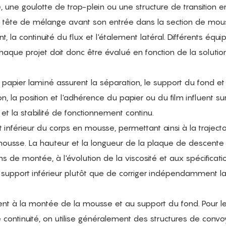
 une goulotte de trop-plein ou une structure de transition 
 la tête de mélange avant son entrée dans la section de mou
, la continuité du flux et l'étalement latéral. Différents équ
chaque projet doit donc être évalué en fonction de la soluti
le papier laminé assurent la séparation, le support du fond et
n, la position et l'adhérence du papier ou du film influent sur
et la stabilité de fonctionnement continu.
 inférieur du corps en mousse, permettant ainsi à la trajecto
usse. La hauteur et la longueur de la plaque de descente
s de montée, à l'évolution de la viscosité et aux spécificat
 du support inférieur plutôt que de corriger indépendamment l
ent à la montée de la mousse et au support du fond. Pour le
continuité, on utilise généralement des structures de conv