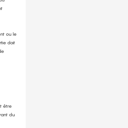
nt
nt ou le
tie doit
de
t être
vant du