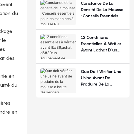
La Configuration
Constance De La
oivent
Densité De La Mousse
ation du
: Conseils Essentiels
Pour Les Machines À
Mousse PU
ockage
12 Conditions
 le
Essentielles À Vérifier
des
Avant L'achat D'un
Équipement De
tat des
Production De
Matelas
Que Doit Vérifier Une
inie en
Usine Avant De
Produire De La
urité du
Mousse À Haute
Résilience ?
ières
endre en