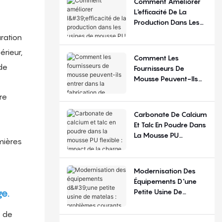
Comment Améliorer
Régions ?
L'efficacité De La
Production Dans Les
Usines De Mousse PU
uration
Flexible ?
rieur,
Comment Les
de
Fournisseurs De
Mousse Peuvent-Ils
Entrer Dans La
re
Fabrication De
Matelas ?
Carbonate De Calcium
Et Talc En Poudre Dans
La Mousse PU
mières
Flexible : Impact De La
Charge De
Remplissage
Modernisation Des
Équipements D'une
Petite Usine De
ge.
Matelas : Problèmes
Courants Et Choix De
e de