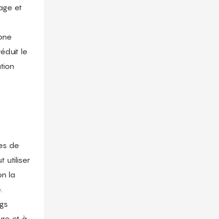
age et
rone
éduit le
tion
ces de
 utiliser
n la
.
ngs
ure et à