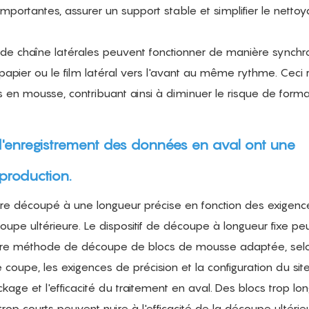
portantes, assurer un support stable et simplifier le nettoy
 de chaîne latérales peuvent fonctionner de manière synch
papier ou le film latéral vers l'avant au même rythme. Ceci r
s en mousse, contribuant ainsi à diminuer le risque de forma
d'enregistrement des données en aval ont une
 production.
tre découpé à une longueur précise en fonction des exigen
e ultérieure. Le dispositif de découpe à longueur fixe peut
autre méthode de découpe de blocs de mousse adaptée, selo
e coupe, les exigences de précision et la configuration du site
kage et l'efficacité du traitement en aval. Des blocs trop lo
rop courts peuvent nuire à l'efficacité de la découpe ultérie