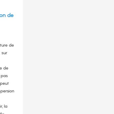
ion de
cture de
 sur
re de
t pas
 peut
spersion
r, la
 du