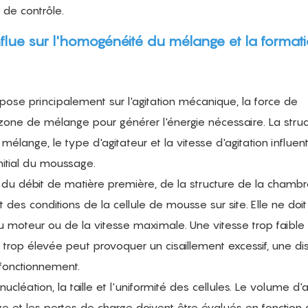
 de contrôle.
flue sur l'homogénéité du mélange et la format
se principalement sur l'agitation mécanique, la force de
 zone de mélange pour générer l'énergie nécessaire. La stru
lange, le type d'agitateur et la vitesse d'agitation influent
itial du moussage.
n du débit de matière première, de la structure de la chamb
 des conditions de la cellule de mousse sur site. Elle ne doi
u moteur ou de la vitesse maximale. Une vitesse trop faible
e trop élevée peut provoquer un cisaillement excessif, une di
fonctionnement.
ucléation, la taille et l'uniformité des cellules. Le volume d'ai
ge et les pertes de charge doivent être évalués en fonction