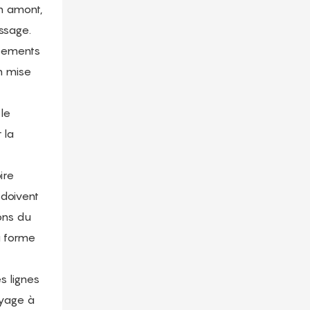
en amont,
ssage.
ipements
on mise
 le
 la
ire
 doivent
ions du
a forme
s lignes
oyage à