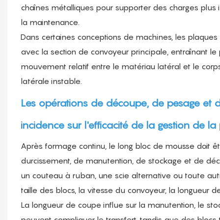
chaînes métalliques pour supporter des charges plus im
la maintenance.
Dans certaines conceptions de machines, les plaques
avec la section de convoyeur principale, entraînant le 
mouvement relatif entre le matériau latéral et le corp
latérale instable.
Les opérations de découpe, de pesage et 
incidence sur l'efficacité de la gestion de la
Après formage continu, le long bloc de mousse doit ê
durcissement, de manutention, de stockage et de découp
un couteau à ruban, une scie alternative ou toute 
taille des blocs, la vitesse du convoyeur, la longueur d
La longueur de coupe influe sur la manutention, le stoc
peuvent compliquer le transfert, tandis que des blocs t