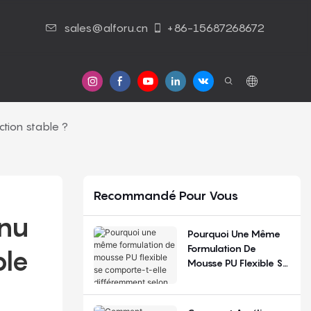
sales@alforu.cn
+86-15687268672
 Nous
Nous Contacter
tion stable ?
Recommandé Pour Vous
nu 
Pourquoi Une Même
Formulation De
le 
Mousse PU Flexible Se
Comporte-T-Elle
Différemment Selon
Les Saisons Et Les