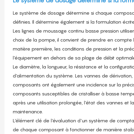
Le système de dosage détermine si la formu
Le système de dosage détermine si chaque composant
définies. Il détermine également si la formulation écr
Les lignes de moussage continu basse pression utili
choix de la pompe, il convient de prendre en compte la
matière première, les conditions de pression et la pré
l'équipement en dehors de sa plage de débit optimale 
Le diamètre, la longueur, la résistance et la configurat
d'alimentation du système. Les vannes de dérivation,
composants ont également une incidence sur la précis
composants susceptibles de cristalliser à basse tempé
après une utilisation prolongée, l'état des vannes et la
maintenance.
L'élément clé de l'évaluation d'un système de compt
de chaque composant à fonctionner de manière stable 