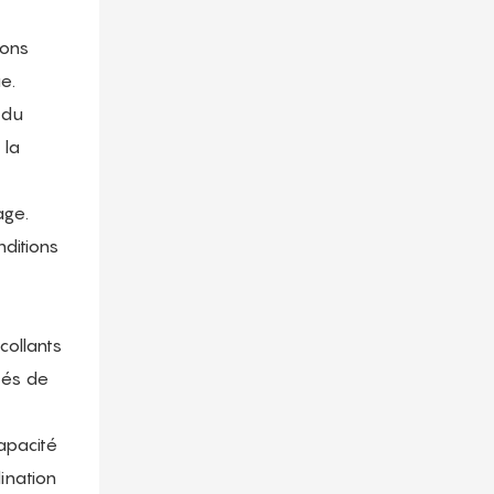
ions
e.
 du
 la
age.
nditions
collants
ités de
apacité
ination