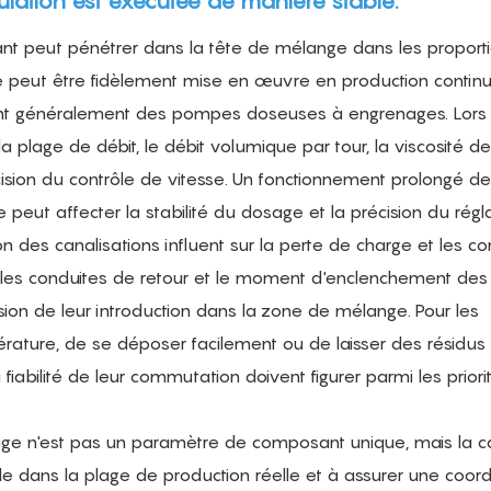
lation est exécutée de manière stable.
 peut pénétrer dans la tête de mélange dans les proport
ite peut être fidèlement mise en œuvre en production continu
sent généralement des pompes doseuses à engrenages. Lors
 plage de débit, le débit volumique par tour, la viscosité de
cision du contrôle de vitesse. Un fonctionnement prolongé de
peut affecter la stabilité du dosage et la précision du régl
ion des canalisations influent sur la perte de charge et les co
 les conduites de retour et le moment d'enclenchement des
ion de leur introduction dans la zone de mélange. Pour les
rature, de se déposer facilement ou de laisser des résidus 
 fiabilité de leur commutation doivent figurer parmi les prior
age n'est pas un paramètre de composant unique, mais la c
dans la plage de production réelle et à assurer une coord