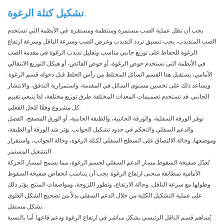
تشكيل كتلة الرغوة.
يجب أن تظل عملية الصب مستمرة ومنتظمة ومستقرة. في الأنظمة التي تستخدم
الصب المتذبذب، يجب تنسيق تردد التذبذب وعرض الصب وسرعة الناقل وسرعة ارتفاع
الرغوة للحفاظ على توزيع جانبي مناسب وتقليل تذبذب الرغوة في مقدمة الصب.
في الأنظمة التي تستخدم حوض الرغوة، أو حوض الفائض، أو هيكل التوزيع الانتقالي
الأمامي، يستقبل هذا القسم السائل المختلط من رأس الخلط قبل دخوله قسم الرغوة.
ويساعد ذلك على تحسين مستوى السائل في المقدمة، واستمرارية التدفق، والانتشار
الجانبي. قد تستخدم تصميمات المعدات المختلفة طرق توزيع مختلفة، لذا ينبغي تقييم
كل مشروع وفقًا للحل الفعلي.
توفر الورقة السفلية، والورقة الجانبية، والطبقة الجانبية، أو الورق المصفح، الفصل
والدعم السفلي والتحكم في حدود تشكيل الجوانب. يؤثر شد الورقة أو الطبقة،
وموضعها، وحالة الالتصاق على السطح السفلي لكتلة الرغوة، وحالة الجوانب، واستقرار
التشغيل المستمر.
تُعدّل صفيحة السقوط مسار الدعم السفلي لجسم الرغوة، مما يسمح لمسار الحركة
الأمامية بمطابقة منحنى ارتفاع الرغوة. يجب أن يتناسب انخفاض صفيحة السقوط
وطولها مع سرعة الناقل، وحالة الارتفاع، وتطور اللزوجة، ومواصفات المنتج. يؤثر ذلك
على عملية التشكيل الكلية من خلال الدعم السفلي بدلاً من تصحيح الشكل العلوي
بشكل مستقل.
يُساهم قسم الناقل الرئيسي بشكل مباشر في ارتفاع الرغوة ودعم قاعها. أما بالنسبة