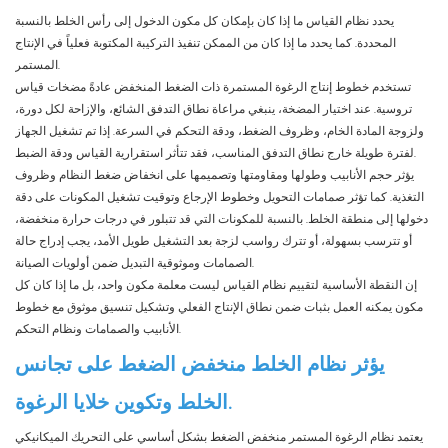
يحدد نظام القياس ما إذا كان بإمكان كل مكون الدخول إلى رأس الخلط بالنسبة
المحددة. كما يحدد ما إذا كان من الممكن تنفيذ التركيبة المكتوبة فعلياً في الإنتاج
المستمر.
تستخدم خطوط إنتاج الرغوة المستمرة ذات الضغط المنخفض عادةً مضخات قياس
تروسية. عند اختيار المضخة، ينبغي مراعاة نطاق التدفق الشائع، والإزاحة لكل دورة،
ولزوجة المادة الخام، وظروف الضغط، ودقة التحكم في السرعة. إذا تم تشغيل الجهاز
لفترة طويلة خارج نطاق التدفق المناسب، فقد تتأثر استقرارية القياس ودقة الضبط.
يؤثر حجم الأنابيب وطولها ومقاومتها وتصميمها على انخفاض ضغط النظام وظروف
التغذية. كما تؤثر صمامات التحويل وخطوط الإرجاع وتوقيت تشغيل المكونات على دقة
دخولها إلى منطقة الخلط. بالنسبة للمكونات التي قد تتبلور في درجات حرارة منخفضة،
أو تترسب بسهولة، أو تترك رواسب لزجة بعد التشغيل طويل الأمد، يجب إدراج حالة
الصمامات وموثوقية التبديل ضمن أولويات الصيانة.
إن النقطة الأساسية لتقييم نظام القياس ليست معلمة مكون واحد، بل ما إذا كان كل
مكون يمكنه العمل بثبات ضمن نطاق الإنتاج الفعلي وتشكيل تنسيق موثوق مع خطوط
الأنابيب والصمامات ونظام التحكم.
يؤثر نظام الخلط منخفض الضغط على تجانس
الخلط وتكوين خلايا الرغوة.
يعتمد نظام الرغوة المستمر منخفض الضغط بشكل أساسي على التحريك الميكانيكي