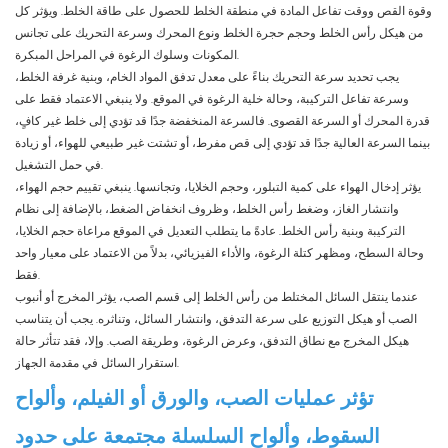
وقوة القص ووقت تفاعل المادة في منطقة الخلط للحصول على طاقة الخلط. ويؤثر كل
من هيكل رأس الخلط وحجم حجرة الخلط ونوع المحرك وسرعة التحريك على تجانس
المكونات وسلوك الرغوة في المراحل المبكرة.
يجب تحديد سرعة التحريك بناءً على معدل تدفق المواد الخام، وبنية غرفة الخلط،
وسرعة تفاعل التركيبة، وحالة خلية الرغوة في الموقع. ولا ينبغي الاعتماد فقط على
قدرة المحرك أو السرعة القصوى. فالسرعة المنخفضة جدًا قد تؤدي إلى خلط غير كافٍ،
بينما السرعة العالية جدًا قد تؤدي إلى قص مفرط، أو تشتت غير طبيعي للهواء، أو زيادة
في حمل التشغيل.
يؤثر إدخال الهواء على كمية التبلور، وحجم الخلايا، وتجانسها. ينبغي تقييم حجم الهواء،
وانتشار الغاز، وضغط رأس الخلط، وظروف انخفاض الضغط، بالإضافة إلى نظام
التركيبة وبنية رأس الخلط. عادةً ما يتطلب التعديل في الموقع مراعاة حجم الخلايا،
وحالة السطح، ومظهر كتلة الرغوة، والأداء الفيزيائي، بدلاً من الاعتماد على معيار واحد
فقط.
عندما ينتقل السائل المختلط من رأس الخلط إلى قسم الصب، يؤثر المخرج أو أنبوب
الصب أو هيكل التوزيع على سرعة التدفق، وانتشار السائل، وتناثره. يجب أن يتناسب
هيكل المخرج مع نطاق التدفق، وعرض الرغوة، وطريقة الصب. وإلا، فقد تتأثر حالة
استقرار السائل في مقدمة الجهاز.
تؤثر عمليات الصب، والورق أو الفيلم، وألواح
السقوط، وألواح السلسلة مجتمعة على حدود