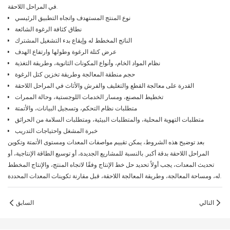
في المراحل اللاحقة.
نوع المنتج المستهدف واتجاه التطبيق الرئيسي
نطاق كثافة الرغوة الشائعة
الناتج المخطط له وإيقاع بدء التشغيل المشترك
عرض كتلة الرغوة وطولها وارتفاع الهدف
نظام المواد الخام، وأنواع المكونات الثانوية، وطريقة التغذية
حجم منطقة المعالجة وطريقة تخزين كتل الرغوة
القدرة على معالجة القطع والتغليف والفرش والأثاث في المراحل اللاحقة
تخطيط المصنع، ومسار الخدمات اللوجستية، وحالة الممرات
متطلبات نظام التحكم، وتسجيل البيانات، والأتمتة
متطلبات التهوية المحلية، والمتطلبات البيئية، ومتطلبات السلامة من الحرائق
خبرة المشغل واحتياجات التدريب
بعد توضيح هذه الشروط، يمكن تقييم مواصفات المعدات ومستوى الأتمتة وتكوين
المراحل اللاحقة بدقة أكبر. بالنسبة للمشاريع الجديدة، أو توسيع الطاقة الإنتاجية، أو
تحديث المعدات، يجب أولاً تحديد حل خط الإنتاج وفقًا لاتجاه المنتج، والإنتاج المخطط
له، ومساحة المعالجة، وطريقة المعالجة اللاحقة، قبل مقارنة تكوينات المعدات المحددة.
التالي
السابق