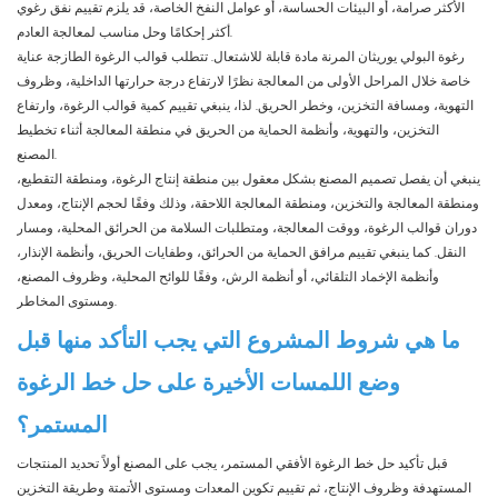
الأكثر صرامة، أو البيئات الحساسة، أو عوامل النفخ الخاصة، قد يلزم تقييم نفق رغوي
أكثر إحكامًا وحل مناسب لمعالجة العادم.
رغوة البولي يوريثان المرنة مادة قابلة للاشتعال. تتطلب قوالب الرغوة الطازجة عناية
خاصة خلال المراحل الأولى من المعالجة نظرًا لارتفاع درجة حرارتها الداخلية، وظروف
التهوية، ومسافة التخزين، وخطر الحريق. لذا، ينبغي تقييم كمية قوالب الرغوة، وارتفاع
التخزين، والتهوية، وأنظمة الحماية من الحريق في منطقة المعالجة أثناء تخطيط
المصنع.
ينبغي أن يفصل تصميم المصنع بشكل معقول بين منطقة إنتاج الرغوة، ومنطقة التقطيع،
ومنطقة المعالجة والتخزين، ومنطقة المعالجة اللاحقة، وذلك وفقًا لحجم الإنتاج، ومعدل
دوران قوالب الرغوة، ووقت المعالجة، ومتطلبات السلامة من الحرائق المحلية، ومسار
النقل. كما ينبغي تقييم مرافق الحماية من الحرائق، وطفايات الحريق، وأنظمة الإنذار،
وأنظمة الإخماد التلقائي، أو أنظمة الرش، وفقًا للوائح المحلية، وظروف المصنع،
ومستوى المخاطر.
ما هي شروط المشروع التي يجب التأكد منها قبل
وضع اللمسات الأخيرة على حل خط الرغوة
المستمر؟
قبل تأكيد حل خط الرغوة الأفقي المستمر، يجب على المصنع أولاً تحديد المنتجات
المستهدفة وظروف الإنتاج، ثم تقييم تكوين المعدات ومستوى الأتمتة وطريقة التخزين