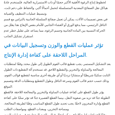
لخطوط إنتاج الرغوة الأفقية الأكبر حجمًا أو ذات الاستمرارية العالية، فتُستخدم عادةً
هياكل نقل الصفائح المعدنية المتسلسلة لتحمل أحمالًا أكبر، والحفاظ على دعم ثابت،
وتبسيط عمليات التنظيف والصيانة.
في بعض تصميمات الآلات، يمكن أن تعمل صفائح السلسلة الجانبية بالتزامن مع قسم
الناقل الرئيسي، مما يدفع الورق أو الغشاء الجانبي للأمام بنفس الإيقاع. هذا يقلل من
الحركة النسبية بين المادة الجانبية وجسم الرغوة، مما يساعد على تقليل خطر عدم
استقرار تشكيل الجانب.
تؤثر عمليات القطع والوزن وتسجيل البيانات في
المراحل اللاحقة على كفاءة إدارة الإنتاج.
بعد التشكيل المستمر، يجب تقطيع قالب الفوم الطويل إلى طول محدد وفقًا لمتطلبات
المعالجة والمناولة والتخزين والتقطيع اللاحق. قد تستخدم آلة التقطيع ذات الطول
الثابت سكينًا شريطيًا أو منشارًا تردديًا أو أي طريقة أخرى مناسبة لتقطيع قوالب الفوم،
وذلك حسب حجم قالب الفوم وسرعة الناقل وطول التقطيع ومتطلبات الدقة وتصميم
الموقع.
يؤثر طول القطع على كفاءة عمليات المناولة والتخزين والمعالجة اللاحقة. فالقطع
الطويلة جدًا قد تزيد من صعوبة النقل، بينما القطع القصيرة جدًا قد تؤثر سلبًا على كفاءة
القطع وإدارة المخزون لاحقًا. يجب تحديد طول القطع المناسب وفقًا لطريقة المعالجة،
ومساحة التخزين، ومعدات القطع، ومواصفات الطلب.
وفقًا لاحتياجات إدارة الإنتاج، يمكن إدخال قوالب الفوم المقطوعة في عمليات الوزن