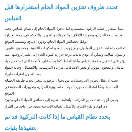
تحدد ظروف تخزين المواد الخام استقرارها قبل
القياس
يبدأ استقرار عملية الرغوة المستمرة قبل دخول المواد الخام إلى نظام القياس. يجب
تحديد سعة الخزان، وطريقة الإغلاق، والتحريك، والتدوير، والتحكم في درجة الحرارة
وفقًا لخصائص المواد الخام، ودورة الإنتاج، وتصميم الموقع.
تختلف متطلبات تخزين البوليول، والإيزوسيانات، والمكونات الثانوية، ومعجون التلوين،
والمواد المالئة. ويمكن أن يؤدي تذبذب درجة حرارة المواد الخام إلى تغيير لزوجتها، مما
يؤثر على تشغيل مضخة القياس وأداء الخلط. كما يجب على الأنظمة التي تستخدم مواد
مالئة، أو معجون تلوين، أو بعض الإضافات، مراعاة الترسيب، والانفصال، وحالة المواد
بعد التداول لفترات طويلة.
يجب أن يقلل تخزين الإيزوسيانات من دخول الرطوبة. ينبغي تحديد طريقة الحماية
المناسبة وفقًا لمتطلبات مورد المواد الخام، وبنية الخزان، وتجهيزات السلامة في
الموقع.
ينبغي أن يستند تصميم الخزانات وأنظمة التغذية إلى خصائص المواد الخام، ودورة
دورانها، وإيقاع الإنتاج. ولا تمثل الطاقة الإنتاجية سوى جزء واحد من القرار.
يحدد نظام القياس ما إذا كانت التركيبة قد تم
تنفيذها بثبات.