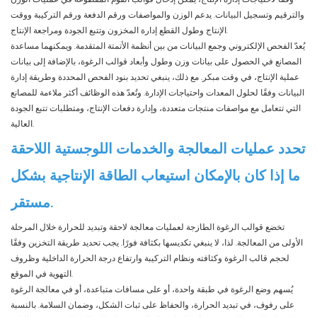
والترقيم وتسجيل البيانات. يدعم الوزن والمواصفات ورقم الدفعة ورقم التركيبة ووقت
الإنتاج وطول القطع إدارة المخزون وتتبع الجودة ومراجعة الإنتاج.
يُعدّ الفحص الإلكتروني وجمع البيانات من بين أنظمة الأتمتة المتقدمة. ويمكنهما مساعدة
المصانع في الحصول على بيانات وزن وطول وأبعاد قوالب الرغوة، بالإضافة إلى بيانات
عملية الإنتاج، في وقت مبكر. مع ذلك، ينبغي تحديد بنود الفحص المحددة وطريقة إدارة
البيانات وفقًا لحلول المعدات واحتياجات الإدارة. وتُعدّ هذه الوظائف أكثر ملاءمة للمصانع
التي تتعامل مع مواصفات منتجات متعددة، وإدارة دفعات الإنتاج، ومتطلبات تتبع الجودة
العالية.
تحدد عمليات المعالجة والخدمات اللوجستية اللاحقة
ما إذا كان بالإمكان استيعاب الطاقة الإنتاجية بشكل
مستقر.
تخضع قوالب الرغوة الطازجة لعمليات معالجة لاحقة وتبديد للحرارة خلال المرحلة
الأولى من المعالجة. لذا، لا ينبغي تكديسها بكثافة فورًا. يجب تحديد طريقة التخزين وفقًا
لحجم قالب الرغوة وكثافته ونظام التركيبة وارتفاع درجة الحرارة الداخلية وظروف
التهوية في الموقع.
يُسهم وضع الرغوة في طبقة واحدة، أو على مسافات متباعدة، أو في معالجة الرغوة
على رفوف، في تبديد الحرارة، والحفاظ على ثبات الشكل، وضمان السلامة. بالنسبة