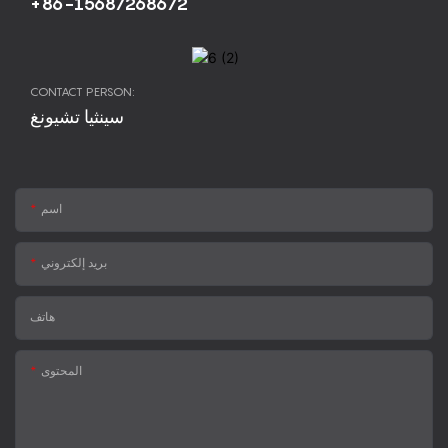
+86-15687268672
CONTACT PERSON:
سينثيا تشيونغ
اسم
بريد إلكتروني
هاتف
المحتوى