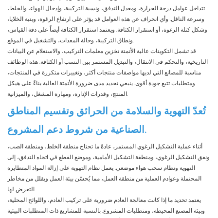
تتداخل عوامل درجة الحرارة، ومعدل التدفق، ونسبة التركيبة، وإدخال الهواء، والخلط،
وسرعة الناقل. وأي انحراف عن هذه العوامل قد يؤثر على ارتفاع الرغوة، وبنية الخلايا،
وشكل كتلة الرغوة، أو استقرار الكثافة. ويعتمد استقرار الكثافة أيضاً على دقة القياس،
ونطاق التركيبة، وحالة المعدات، والتشغيل في الموقع.
قد تشمل التكوينات عالية الأتمتة تخزين معلمات التركيب، والاستعلام عن البيانات
التاريخية، والتحكم في الانتقال، والتبديل المستمر بين النسب أو الكثافة. هذه الوظائف
مناسبة للمصانع التي لديها مواصفات منتجات أكثر، وتغييرات متكررة في المنتجات،
ومتطلبات تتبع جودة أقوى. ينبغي تحديد مدى ضرورة الأتمتة العالية بناءً على هيكل
المنتج، وقدرات الإدارة، ومهارة المشغل، والميزانية.
تُعدّ التهوية والسلامة من الحرائق وتقسيم المناطق
الصناعية من شروط دعم المشروع.
أثناء عملية التشكيل الرغوي المستمر، عادةً ما تحتاج منطقة الخلط، ومنطقة الصب،
ونفق التشكيل الرغوي، ومنطقة التشكيل الأمامية، وموضع القطع في اتجاه التدفق، إلى
التهوية ونظام سحب هواء موضعي. يعمل نظام التهوية على إزالة المواد المتطايرة
المحتملة وعوادم العملية من منطقة العمل، مما يُحسّن بيئة العمل ويقلل من مخاطر
التعرض لها.
يعتمد تحديد ما إذا كانت معالجة العادم ضرورية على تركيب العادم، واللوائح المحلية،
وبيئة المصنع المحيطة، ومتطلبات المشروع. بالنسبة للمشاريع ذات المتطلبات البيئية