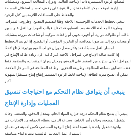
لمصانع الرغوة المستمرة ذات الإنتاجية العالية، ودوران المعالجة السريع، ومتطلبات
إدارة الموقع، يمكن لأنظمة تخزين الرغوة على رفوف تحسين استغلال المساحة
والحفاظ على المسافات اللازمة بين كتل الرغوة.
ينبغي تخطيط الخدمات اللوجستية اللاحقة وفقًا لتصميم المصنع، وظروف الممرات،
وطريقة المعالجة اللاحقة. بعد التقطيع، قد تحتاج قوالب الفوم إلى النقل عبر سيور
ناقلة، أو طاولات دوارة، أو أجهزة تدوير، أو رافعات شوكية، أو شاحنات مزودة بمشابك،
أو معدات رفع إلى مناطق المعالجة، أو التخزين المؤقت، أو التقطيع. إذا لم يتم التخطيط
لمسار النقل مسبقًا، فقد يتأثر معدل دوران قوالب الفوم ووتيرة الإنتاج لاحقًا.
إذا كانت طاقة الإنتاج في المراحل اللاحقة غير كافية، فإن زيادة طاقة الإنتاج في
المراحل الأولى ستزيد من الضغط على الموقع، ومعدل دوران المنتجات، والسلامة. فقط
عندما تتطابق مساحة المعالجة، وطريقة التخزين، وطاقة المعالجة في المراحل اللاحقة،
يمكن أن تصبح ميزة الطاقة الإنتاجية لخط الرغوة المستمر إيقاع إنتاج مستقرًا بسهولة
أكبر.
ينبغي أن يتوافق نظام التحكم مع احتياجات تنسيق
العمليات وإدارة الإنتاج
ينبغي أن يدمج نظام التحكم درجة حرارة المواد الخام، ومعدل التدفق، والضغط، وحالة
تشغيل المضخة، وحالة رأس الخلط، وسرعة الناقل، ونظام الحماية من الإنذارات في
واجهة تشغيل واحدة. بالنسبة لخط إنتاج الرغوة المستمر، تكمن أهميته في ضمان
استمرار عمل المعايير الرئيسية بوتيرة إنتاج متناسقة.