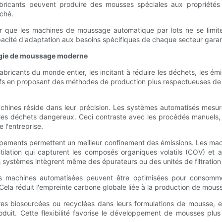
icants peuvent produire des mousses spéciales aux propriétés am
rché.
lair que les machines de moussage automatique par lots ne se limi
cité d'adaptation aux besoins spécifiques de chaque secteur garanti
logie de moussage moderne
ricants du monde entier, les incitant à réduire les déchets, les émi
ifs en proposant des méthodes de production plus respectueuses de 
hines réside dans leur précision. Les systèmes automatisés mesu
it les déchets dangereux. Ceci contraste avec les procédés manuel
 l'entreprise.
quipements permettent un meilleur confinement des émissions. Les m
tion qui capturent les composés organiques volatils (COV) et au
ns systèmes intègrent même des épurateurs ou des unités de filtration
 Les machines automatisées peuvent être optimisées pour consom
. Cela réduit l'empreinte carbone globale liée à la production de mous
ières biosourcées ou recyclées dans leurs formulations de mousse,
roduit. Cette flexibilité favorise le développement de mousses pl