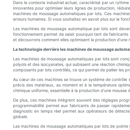
Dans le contexte industriel actuel, caractérisé par un rythme 
innovantes pour optimiser leurs lignes de production, réduir
machines de moussage automatiques par lots. Ces machines on
erreurs humaines. Si vous souhaitez en savoir plus sur le fon
Les machines de moussage automatique par lots sont devenues
fonctionnement permet de saisir pourquoi tant de fabricants
et découvrons comment elles optimisent la production d'une 
La technologie derrière les machines de moussage automat
Les machines de moussage automatiques par lots sont conç
polyols et des isocyanates, qui subissent une réaction chimi
composants par lots contrôlés, ce qui permet de pallier les pro
Au cœur de ces machines se trouve un système de contrôle 
précis des matériaux, au moment et à la température opti
chimique uniforme, essentielle à la production d'une mousse 
De plus, ces machines intègrent souvent des réglages progra
programmabilité permet aux fabricants de passer rapidement d
diagnostic en temps réel permet aux opérateurs de détecter r
globale.
Les machines de moussage automatiques par lots de pointe int