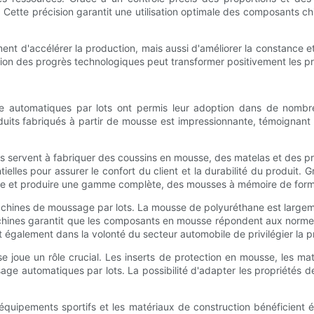
Cette précision garantit une utilisation optimale des composants ch
ent d'accélérer la production, mais aussi d'améliorer la constance e
ion des progrès technologiques peut transformer positivement les pro
automatiques par lots ont permis leur adoption dans de nombreux 
uits fabriqués à partir de mousse est impressionnante, témoignant
s servent à fabriquer des coussins en mousse, des matelas et des pro
tielles pour assurer le confort du client et la durabilité du produit. 
he et produire une gamme complète, des mousses à mémoire de form
machines de moussage par lots. La mousse de polyuréthane est largemen
chines garantit que les composants en mousse répondent aux normes 
t également dans la volonté du secteur automobile de privilégier la pr
joue un rôle crucial. Les inserts de protection en mousse, les mat
ge automatiques par lots. La possibilité d'adapter les propriétés d
 équipements sportifs et les matériaux de construction bénéficien