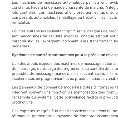
Les machines de moussage automatique par lots ont révoluti
constante. Face à la demande croissante du marché, l'intégr
lots contrôlés, ces machines allient précision et rapidité,
composants automobiles, l'emballage ou l'isolation, les machin
rentabilité.
Pour les entreprises souhaitant optimiser leurs lignes de pr
aux mécanismes de sécurité avancés, chaque attribut est con
caractéristiques, expliquant comment elles transforment l
modernes.
Systèmes de contrôle automatisés pour la précision et la 
L'un des atouts majeurs des machines de moussage automatiq
de moussage, du dosage des ingrédients au contrôle de la tem
procédés de moussage manuels sont souvent sujets à l'erreu
incohérences en programmant avec précision chaque variable 
Les panneaux de commande modernes dotés d'interfaces tactil
intègrent souvent une fonction de mémorisation des formu
l'ensemble du système. Cette polyvalence facilite la produc
productivité.
Des capteurs intégrés à la machine collectent en continu des 
rétroaction permettent au système de s'adapter instantanément