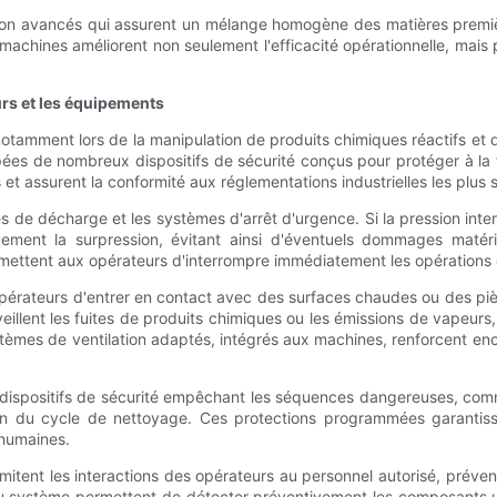
ion avancés qui assurent un mélange homogène des matières premières
machines améliorent non seulement l'efficacité opérationnelle, mai
urs et les équipements
 notamment lors de la manipulation de produits chimiques réactifs et
s de nombreux dispositifs de sécurité conçus pour protéger à la foi
et assurent la conformité aux réglementations industrielles les plus s
s de décharge et les systèmes d'arrêt d'urgence. Si la pression in
ement la surpression, évitant ainsi d'éventuels dommages matéri
mettent aux opérateurs d'interrompre immédiatement les opérations 
érateurs d'entrer en contact avec des surfaces chaudes ou des pièce
llent les fuites de produits chimiques ou les émissions de vapeurs
tèmes de ventilation adaptés, intégrés aux machines, renforcent enc
 dispositifs de sécurité empêchant les séquences dangereuses, com
fin du cycle de nettoyage. Ces protections programmées garantis
s humaines.
s limitent les interactions des opérateurs au personnel autorisé, préve
s au système permettent de détecter préventivement les composants