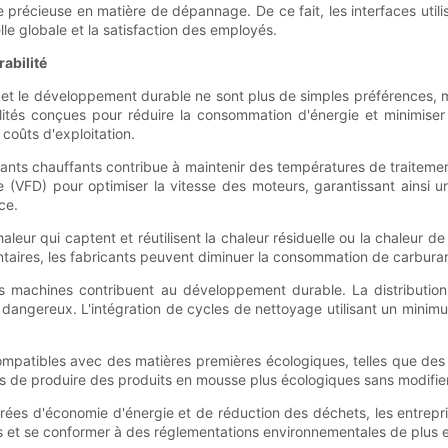
ise précieuse en matière de dépannage. De ce fait, les interfaces u
lle globale et la satisfaction des employés.
rabilité
que et le développement durable ne sont plus de simples préférence
ités conçues pour réduire la consommation d'énergie et minimiser l
coûts d'exploitation.
nts chauffants contribue à maintenir des températures de traitemen
VFD) pour optimiser la vitesse des moteurs, garantissant ainsi une
ce.
eur qui captent et réutilisent la chaleur résiduelle ou la chaleur de
aires, les fabricants peuvent diminuer la consommation de carburant
s machines contribuent au développement durable. La distribution
us dangereux. L'intégration de cycles de nettoyage utilisant un mini
atibles avec des matières premières écologiques, telles que des p
s de produire des produits en mousse plus écologiques sans modifier
grées d'économie d'énergie et de réduction des déchets, les entrep
s et se conformer à des réglementations environnementales de plus en