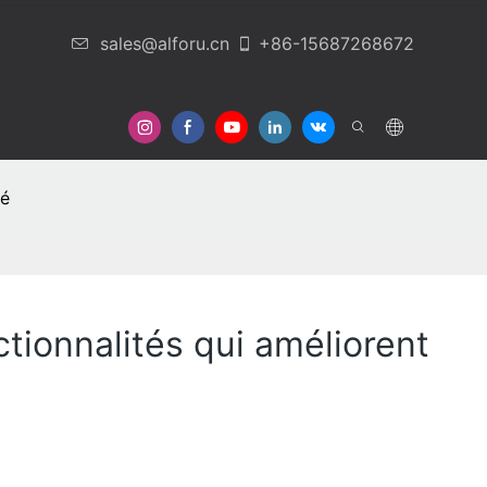
sales@alforu.cn
+86-15687268672
 De Nous
Nous Contacter
té
tionnalités qui améliorent