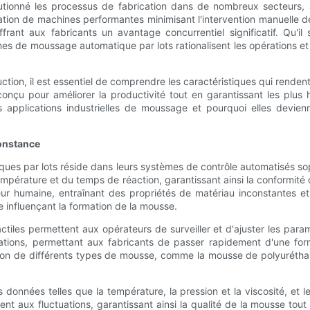
onné les processus de fabrication dans de nombreux secteurs, amé
ation de machines performantes minimisant l'intervention manuelle d
 offrant aux fabricants un avantage concurrentiel significatif. Qu'
es de moussage automatique par lots rationalisent les opérations et réd
oduction, il est essentiel de comprendre les caractéristiques qui re
çu pour améliorer la productivité tout en garantissant les plus h
es applications industrielles de moussage et pourquoi elles devi
constance
ues par lots réside dans leurs systèmes de contrôle automatisés so
pérature et du temps de réaction, garantissant ainsi la conformité d
r humaine, entraînant des propriétés de matériau inconstantes et 
influençant la formation de la mousse.
es permettent aux opérateurs de surveiller et d'ajuster les param
lations, permettant aux fabricants de passer rapidement d'une fo
tion de différents types de mousse, comme la mousse de polyurétha
données telles que la température, la pression et la viscosité, et l
 aux fluctuations, garantissant ainsi la qualité de la mousse tout 