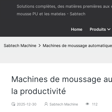
Solutions complètes, des matières premières aux
mousse PU et les matelas - Sabtech
Home
Produits
Sabtech Machine
Machines de moussage automatiques p
Machines de moussage auto
la productivité
2025-12-30
Sabtech Machine
112