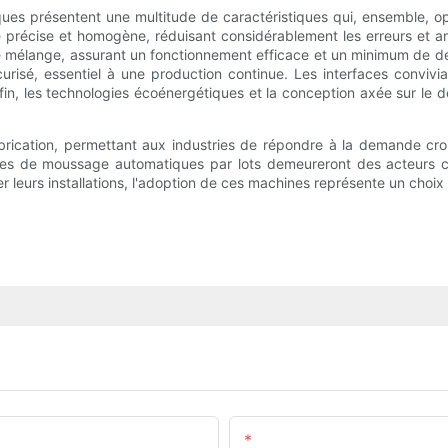
es présentent une multitude de caractéristiques qui, ensemble, op
précise et homogène, réduisant considérablement les erreurs et am
de mélange, assurant un fonctionnement efficace et un minimum de déc
isé, essentiel à une production continue. Les interfaces conviviale
Enfin, les technologies écoénergétiques et la conception axée sur l
abrication, permettant aux industries de répondre à la demande cro
ines de moussage automatiques par lots demeureront des acteurs clé
 leurs installations, l'adoption de ces machines représente un choix 
E-Mail