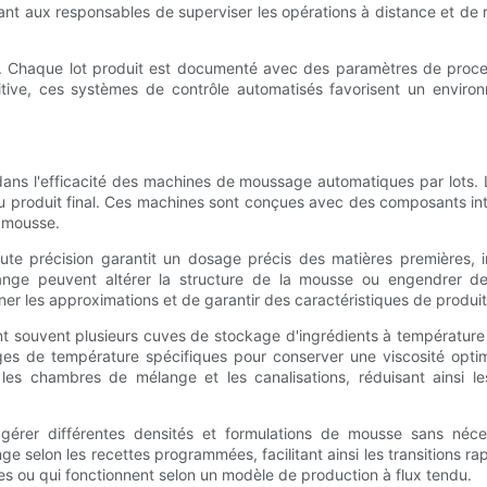
ant aux responsables de superviser les opérations à distance et de r
. Chaque lot produit est documenté avec des paramètres de processu
initive, ces systèmes de contrôle automatisés favorisent un envir
dans l'efficacité des machines de moussage automatiques par lots. L
é du produit final. Ces machines sont conçues avec des composants int
a mousse.
te précision garantit un dosage précis des matières premières, 
ange peuvent altérer la structure de la mousse ou engendrer des
ner les approximations et de garantir des caractéristiques de produi
ouvent plusieurs cuves de stockage d'ingrédients à température con
es de température spécifiques pour conserver une viscosité opti
les chambres de mélange et les canalisations, réduisant ainsi les
à gérer différentes densités et formulations de mousse sans néc
elon les recettes programmées, facilitant ainsi les transitions rapid
es ou qui fonctionnent selon un modèle de production à flux tendu.