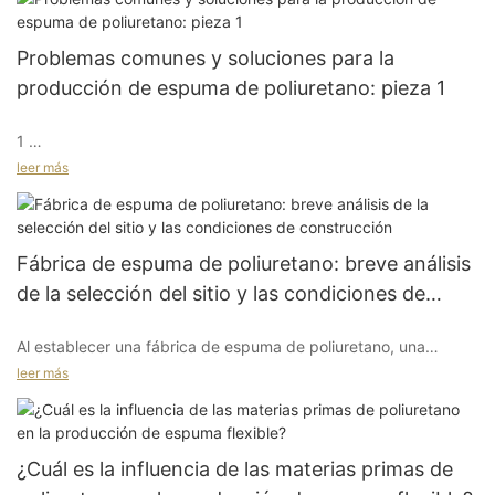
asegurarse de eliminar el fenómeno del agrietamiento. A
continuación se presentan algunas ideas que hemos resumido
en base a años de experiencia en producción, con la esperanza
Problemas comunes y soluciones para la
de inspirar a todos.
producción de espuma de poliuretano: pieza 1
1
1. Cambios repentinos
Abrasador del núcleo (temperatura central que excede la
leer más
temperatura de oxidación del material)
Los cambios repentinos en la velocidad del transportador, las
variaciones en el uso del catalizador o la operación irregular del
A
transportador pueden hacer que la espuma se agriete. Ajuste
Fábrica de espuma de poliuretano: breve análisis
Poliétoles poliéter de baja calidad: humedad excesiva, alto
cuidadosamente y gradualmente las situaciones anteriores. Un
de la selección del sitio y las condiciones de
contenido de peróxido, altas impurezas de punto de ebullición,
cambio significativo en la velocidad del transportador puede
construcción
concentración elevada de iones metálicos, uso inadecuado de
conducir a grandes grietas en los bloques de espuma.
Al establecer una fábrica de espuma de poliuretano, una
antioxidantes.
cuidadosa consideración de la selección del sitio y las
leer más
condiciones de construcción es crucial para su éxito. Varios
2
principios guían la selección del sitio de la fábrica.:
B
Película de polietileno
Problemas de formulación: índice de TDI alto en fórmulas de
baja densidad, relación inadecuada de agua a agentes de
¿Cuál es la influencia de las materias primas de
En primer lugar, el principio de optimizar y reorganizar los
soplado físico, agente de soplado físico insuficiente, agua
Si la película deja de moverse por alguna razón, la espuma