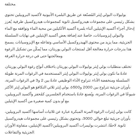
مختلفة.
بوليولات البولي إيثر المُصنّعة عن طريق البلمرة الأنيونية لأكسيد البروبيلين تحتوي
بشكل رئيسي على مجموعات هيدروكسيل ثانوية كمجموعات هيدروكسيل طرفية. يُعزز
إدخال أجزاء أكسيد الإيثيلين أثناء بلمرة أكسيد الألكيلين من محبة الماء وتوافقه مع الماء
والبولي إيزوسيانات، خاصةً عند إضافة بعض أكسيد الإيثيلين في نهايات السلسلة
الجزيئية، مما يزيد من محتوى الهيدروكسيل الأساسي وتفاعله مع الإيزوسيانات. يسمح
هذا بدرجات حرارة معالجة أقل لمنتجات البولي يوريثان، مما يُمكّن من تشكيل الرغوة
ومعالجتها حتى في درجة حرارة الغرفة.
تختلف متطلبات بولي إيثر بوليولات البولي يوريثان باختلاف أنواع رغوة البولي يوريثان.
عادةً ما تكون بولي إيثر بوليولات البولي إيثر المستخدمة في الرغوات المرنة طويلة
السلسلة ومنخفضة الأداء. تتراوح الأداء الوظيفي عادةً بين 2 و3 في الرغوات المرنة،
بأوزان جزيئية تتراوح بين 2000 و6500. بولي إيثر ثلاثي التكافؤ هو البولي إيثر الأكثر
شيوعًا في الرغوات المرنة، ويُصنع عادةً باستخدام الجلسرين كمُحفز وأكسيد البروبيلين،
مع أو بدون كمية صغيرة من أكسيد الإيثيلين.
كانت بولي إيثرات الرغوة المرنة المبكرة عبارة عن ثلاثيات أساسها أكسيد البروبيلين،
بأوزان جزيئية تبلغ حوالي 3000، وتحتوي بشكل رئيسي على مجموعات هيدروكسيل
ثانوية. لاحقًا، انتشرت بوليمرات أكسيد البروبيلين/أكسيد الإيثيلين، متفاوتة الأوزان
الجزيئية والتفاعلات.