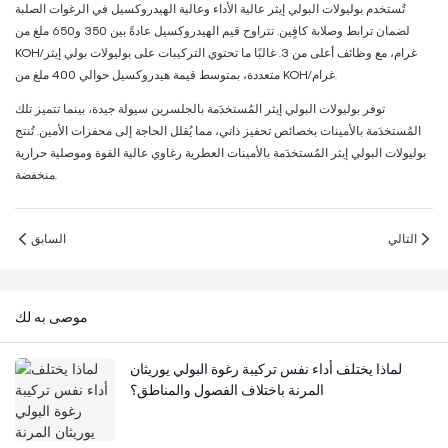
تُستخدم بوليولات البولي إيثر عالية الأداء وعالية الهيدروكسيل في الرغوات الصلبة
لضمان ترابط وصلابة كافٍين. تتراوح قيم الهيدروكسيل عادةً بين 350 و650 ملغ من
KOH/غرام، مع وظائف أعلى من 3. غالبًا ما تحتوي التركيبات على بوليولات بولي إيثر
متعددة، بمتوسط ​​قيمة هيدروكسيل حوالي 400 ملغ من KOH/غرام.
توفر بوليولات البولي إيثر المُستخدَمة بالجلسرين سيولة جيدة، بينما تتميز تلك
المُستخدَمة بالأمينات بخصائص تحفيز ذاتي، مما يُقلل الحاجة إلى محفزات الأمين. تُنتج
بوليولات البولي إيثر المُستخدَمة بالأمينات العطرية رغاوي عالية القوة وموصلية حرارية
منخفضة.
التالي
السابق
موصى به لك
لماذا يختلف أداء نفس تركيبة رغوة البولي يوريثان
المرنة باختلاف الفصول والمناطق؟