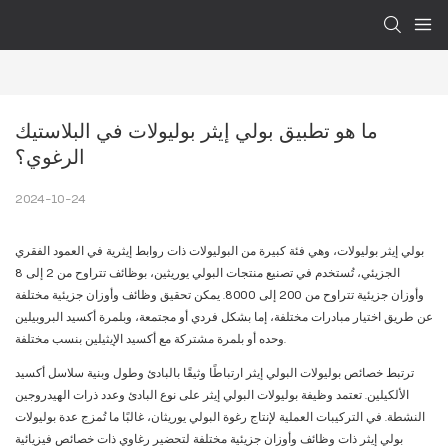
ما هو تطبيق بولي إيثر بوليولات في البلاستيك 
الرغوي؟
2024-10-24
بولي إيثر بوليولات، وهي فئة كبيرة من البوليولات ذات روابط إيثرية في العمود الفقري
الجزيئي، تُستخدم في تصنيع منتجات البولي يوريثين، بوظائف تتراوح من 2 إلى 8
وأوزان جزيئية تتراوح من 200 إلى 8000. يمكن تحقيق وظائف وأوزان جزيئية مختلفة
عن طريق اختيار مبادرات مختلفة، إما بشكل فردي أو مجتمعة، وبلمرة أكسيد البروبيلين
وحده أو بلمرة مشتركة مع أكسيد الإيثيلين بنسب مختلفة.
ترتبط خصائص بوليولات البولي إيثر ارتباطًا وثيقًا بالبادئ وطول وبنية سلاسل أكسيد
الألكيلين. تعتمد وظيفة بوليولات البولي إيثر على نوع البادئ وعدد ذرات الهيدروجين
النشطة. في التركيبات العملية لإنتاج رغوة البولي يوريثان، غالبًا ما تُمزج عدة بوليولات
بولي إيثر ذات وظائف وأوزان جزيئية مختلفة لتحضير رغاوي ذات خصائص فيزيائية