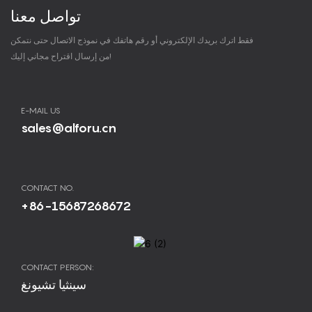
تواصل معنا
فقط اترك بريدك الإلكتروني أو رقم هاتفك في نموذج الاتصال حتى نتمكن
من إرسال اقتراح مجاني إليك!
E-MAIL US
sales@alforu.cn
CONTACT NO.
+86-15687268672
CONTACT PERSON:
سينثيا تشيونغ