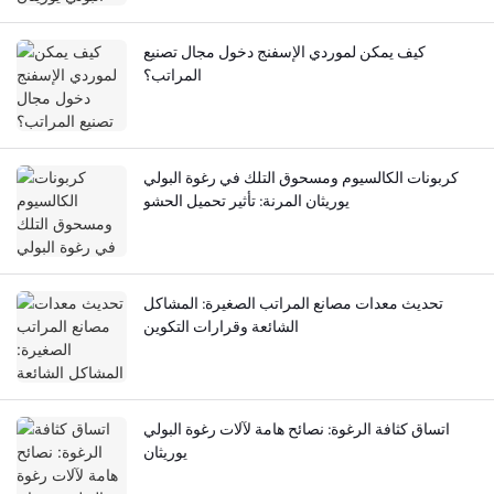
كيف يمكن لموردي الإسفنج دخول مجال تصنيع
المراتب؟
كربونات الكالسيوم ومسحوق التلك في رغوة البولي
يوريثان المرنة: تأثير تحميل الحشو
تحديث معدات مصانع المراتب الصغيرة: المشاكل
الشائعة وقرارات التكوين
اتساق كثافة الرغوة: نصائح هامة لآلات رغوة البولي
يوريثان