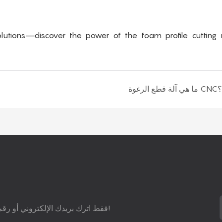
solutions—discover the power of the foam profile cutting
ما هي آلة قطع الرغوة CNC؟
فقط اترك بريدك الإلكتروني أو رقم هاتفك في نموذج الاتصال حتى نتمكن من إرسال اقتراح مجاني إليك!