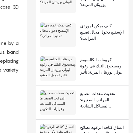
يوريثان المرنة؟
icate 3D
كيف يمكن لموردي
الإسفنج دخول مجال تصنيع
المراتب؟
hine by a
ous band
كربونات الكالسيوم
replacing
ومسحوق التلك في رغوة
 variety
البولي يوريثان المرنة: تأثير
تحميل الحشو
تحديث معدات مصانع
المراتب الصغيرة:
المشاكل الشائعة
وقرارات التكوين
اتساق كثافة الرغوة: نصائح