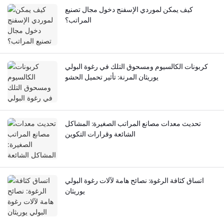
كيف يمكن لموردي الإسفنج دخول مجال تصنيع
المراتب؟
كربونات الكالسيوم ومسحوق التلك في رغوة البولي
يوريثان المرنة: تأثير تحميل الحشو
تحديث معدات مصانع المراتب الصغيرة: المشاكل
الشائعة وقرارات التكوين
اتساق كثافة الرغوة: نصائح هامة لآلات رغوة البولي
يوريثان