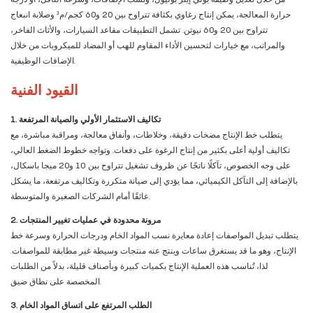
حرارة المعالجة، يمكن إنتاج رغاوي بكثافة تتراوح بين 20 و60 كجم/م³ وصلابة انبعاج
تتراوح بين 20 و60 نيوتن. تشمل التطبيقات مقاعد السيارات، والأثاث الفاخر،
والمراتب، مع خيارات لتحسين الأداء المقاوم للهب أو المضاد للميكروبات من خلال
الإضافات الوظيفية.
القيود الفنية
1. تكاليف الاستثمار الأولي والصيانة المرتفعة
يتطلب خط الإنتاج مضخات دقيقة، وخلاطات، وأنفاق معالجة، ومراقبة مباشرة، مع
تكاليف أولية أعلى بكثير من إنتاج الرغوة على دفعات. وتواجه خطوط الضغط العالي،
على وجه الخصوص، تآكلًا ناتجًا عن ظروف تشغيل تتراوح بين 10 و20 ميجا باسكال،
بالإضافة إلى التآكل الكيميائي، مما يؤدي إلى صيانة متكررة وتكاليف مرتفعة، ما يشكل
عائقًا أمام الشركات الصغيرة والمتوسطة.
2. مرونة محدودة في عمليات تغيير المنتجات
يتطلب تبديل المواصفات إعادة معايرة نسب المواد الخام ودرجات الحرارة وسرعة خط
الإنتاج، وهو ما قد يستغرق ساعات وينتج عنه منتجات وسيطة غير مطابقة للمواصفات.
لذا، تُناسب هذه العملية الإنتاج بكميات كبيرة وبأصناف قليلة، بدلاً من الطلبات
المخصصة على نطاق ضيق.
3. الطلب المرتفع على اتساق المواد الخام