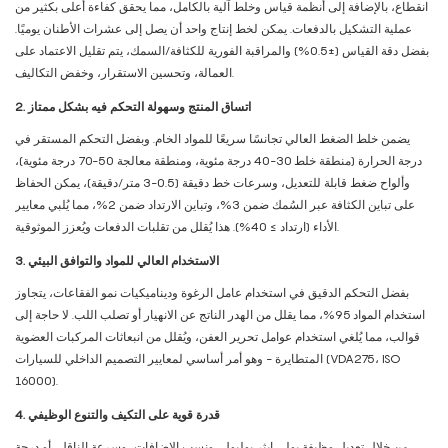
انقطاع، بالإضافة إلى أنظمة قياس وخلط آلية بالكامل، مما يحقق كفاءة أعلى بكثير من
عملية التشكيل بالدفعات. يمكن لخط إنتاج واحد أن يصل إلى عشرات الأطنان يوميًا.
بفضل دقة القياس (±0.5%) والمراقبة الفورية للكثافة/السمك، يتم تقليل الاعتماد على
العمالة، وتحسين الاستقرار، وخفض التكاليف.
2. اتساق المنتج وسهولة التحكم فيه بشكل ممتاز
يضمن خلط الضغط العالي تجانسًا سريعًا للمواد الخام. وبفضل التحكم المستقر في
درجة الحرارة (منطقة خلط 30-40 درجة مئوية، ومنطقة معالجة 50-70 درجة مئوية)،
وألواح ضغط قابلة للتعديل، وسرعات خط دقيقة (0.5-3 متر/دقيقة)، يمكن الحفاظ
على تباين الكثافة عبر السُمك ضمن 3%، وتباين الارتداد ضمن 2%، مما يُلبي معايير
الأداء (ارتداد ≥ 40%). هذا يُقلل من تقلبات الدفعات ويُعزز الموثوقية.
3. الاستخدام العالي للمواد والتوافق البيئي
بفضل التحكم الدقيق في استخدام عامل الرغوة وديناميكيات نمو الفقاعات، يتجاوز
استخدام المواد 95%، مما يقلل من الهدر الناتج عن الانهيار أو تصلب اللب. لا حاجة إلى
قوالب، مما يُلغي استخدام عوامل تحرير العفن، ويُقلل من انبعاثات المركبات العضوية
المتطايرة - وهو أمر أساسي لمعايير التصميم الداخلي للسيارات (VDA275، ISO
16000).
4. قدرة قوية على التكيف والتنوع الوظيفي
من خلال تعديل وظيفة بولي إيثر بوليول، ونسب الإضافات، وسرعة الناقل، أو درجة