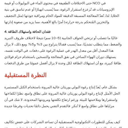
حتى الاختلافات الطفيفة في محتوى الماء في البوليولات أو قيمة NCO في
الإيزوسيانات قد تُزعزع استقرار الرغوة، مما يُسبب انهيارًا أو عدم تناسق في بنية
الخلايا. لذا، تُعدّ المعالجة المسبقة الدقيقة للمواد الخام ومراقبة جودتها (مثل التجفيف
والتخزين المُتحكم بدرجة حرارته) أمرًا بالغ الأهمية، مما يزيد من صعوبة إدارتها.
4. فقدان الحافة واستهلاك الطاقة
غالبًا ما تتصلب أو ترتخي الحواف الجانبية (5-10 سم) نتيجةً لاختلاف ظروف التبريد
والضغط، مما يتطلب تشذيبًا، مما يُسبب فقدانًا يتراوح بين 3% و5%. ومع ذلك، لا يزال
هذا المعدل أقل من معدل الهدر في عملية الرغوة على دفعات. في الوقت نفسه،
يستهلك دوران الهواء الساخن في نفق المعالجة والتسخين باستخدام حزام فولاذي
طاقةً كبيرة، مع أن استهلاك الطاقة لكل وحدة لا يزال أفضل عمومًا من طرق الدفعات.
النظرة المستقبلية
بشكل عام، يُعدّ إنتاج رغوة البولي يوريثان عالية المرونة باستخدام الكتل المستمرة
الحل الأمثل لإنتاج رغوة البولي يوريثان عالية المرونة على نطاق واسع، نظرًا لكفاءتها
واستقرارها وملاءمتها للبيئة. ورغم ارتفاع تكلفتها ومرونتها المحدودة، لا شك في أن
مزاياها على نطاق واسع لا تُنكر. فالتقدم التقني يحمل دائمًا تحديات وفرصًا جديدة.
كيف يمكن للتطورات التكنولوجية المستقبلية أن تساعد الشركات على خفض تكاليف