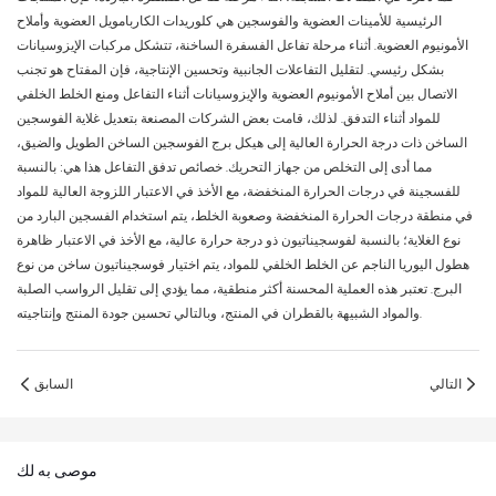
الرئيسية للأمينات العضوية والفوسجين هي كلوريدات الكاربامويل العضوية وأملاح
الأمونيوم العضوية. أثناء مرحلة تفاعل الفسفرة الساخنة، تتشكل مركبات الإيزوسيانات
بشكل رئيسي. لتقليل التفاعلات الجانبية وتحسين الإنتاجية، فإن المفتاح هو تجنب
الاتصال بين أملاح الأمونيوم العضوية والإيزوسيانات أثناء التفاعل ومنع الخلط الخلفي
للمواد أثناء التدفق. لذلك، قامت بعض الشركات المصنعة بتعديل غلاية الفوسجين
الساخن ذات درجة الحرارة العالية إلى هيكل برج الفوسجين الساخن الطويل والضيق،
مما أدى إلى التخلص من جهاز التحريك. خصائص تدفق التفاعل هذا هي: بالنسبة
للفسجينة في درجات الحرارة المنخفضة، مع الأخذ في الاعتبار اللزوجة العالية للمواد
في منطقة درجات الحرارة المنخفضة وصعوبة الخلط، يتم استخدام الفسجين البارد من
نوع الغلاية؛ بالنسبة لفوسجيناتيون ذو درجة حرارة عالية، مع الأخذ في الاعتبار ظاهرة
هطول اليوريا الناجم عن الخلط الخلفي للمواد، يتم اختيار فوسجيناتيون ساخن من نوع
البرج. تعتبر هذه العملية المحسنة أكثر منطقية، مما يؤدي إلى تقليل الرواسب الصلبة
والمواد الشبيهة بالقطران في المنتج، وبالتالي تحسين جودة المنتج وإنتاجيته.
التالي
السابق
موصى به لك