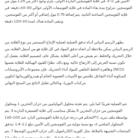
الأمين هي 2-3. في غلاية الفوسجين الباردة الأولى، يلزم وجود أكثر من 1.25 مول من
الفوسجين. تتراوح مدة بقاء المادة في غلاية الفوسفات الأولى حوالي 30-60 دقيقة. في
غلاية الفوسجين الساخنة الثانية، يتم إضافة 0.75 مول إضافي أو أكثر من الفوسجين،
وتبقى المادة هناك لمدة 60-120 دقيقة.
يظهر الرسم البياني أدناه تدفق العملية لعملية الإنتاج المستمر من نوع الغلاية. من
الرسم البياني يمكن ملاحظة أن اتجاه تدفق المواد في كل غلاية هو من أسفل الغلاية، من
خلال التحريك والخلط، ثم يفيض من أعلى الغلاية. بشكل عام، لتصميم الغلاية، يفضل أن
تكون نسبة العرض إلى الارتفاع عالية. ومع ذلك، نظرًا للقيود الهيكلية للغلاية نفسها
وظاهرة الخلط الخلفي للمواد أثناء التحريك، فإن مجموعات الأيزوسيانات (NCO)
المتكونة أثناء التفاعل تتلامس مع الأمينات العضوية الخام أو هيدروكلوريداتها لتكوين
مركبات اليوريا، وبالتالي تقليل الناتج من المنتج النهائي.
تتم العملية تقريبًا كما يلي: يتم تغذية محلول البوليامين من خزان التخزين 1 ومحلول
الفوسجين من خزان التخزين 5 بشكل متناسب إلى غلاية الفسفرة الباردة 3. يتم
التحكم في درجة حرارة غلاية الفوسجين البارد عند 100-160°C بواسطة ملف تبريد
المحلول الملحي 6، مع نسبة مولية من الفوسجين إلى الأمين تبلغ 1.1-1.4. تتدفق
المنتجات الشبيهة بالملاط، مثل كلوريد الكاربامويل، إلى خزان التخزين الوسيط 7. يتم
بعد ذلك ضخ الملاط إلى غلاية ذات درجة حرارة عالية 12.