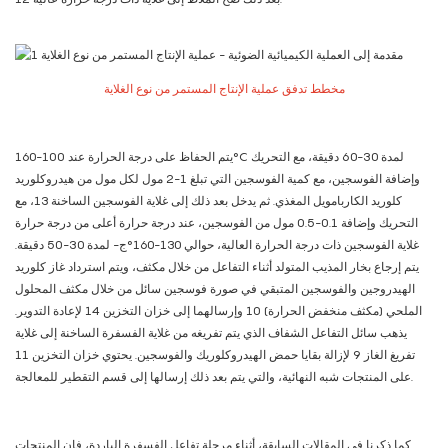
مخطط تدفق عملية الإنتاج المستمر من نوع الغلاية
يتم الحفاظ على درجة الحرارة عند 100-160°C لمدة 30-60 دقيقة، مع التحريك
وإضافة الفوسجين، مع كمية الفوسجين التي تبلغ 1-2 مول لكل مول من هيدروكلوريد
كلوريد الكاربامويل المغذي. ثم يدخل بعد ذلك إلى غلاية الفوسجين الساخنة 13، مع
التحريك وإضافة 0.1-0.5 مول من الفوسجين، عند درجة حرارة أعلى من درجة حرارة
غلاية الفوسجين ذات درجة الحرارة العالية، حوالي 130-160°ج- لمدة 30-50 دقيقة.
يتم إرجاع بخار المذيب المتولد أثناء التفاعل من خلال مكثف، ويتم استرداد غاز كلوريد
الهيدروجين والفوسجين المتبقي في صورة فوسجين سائل من خلال مكثف المحلول
الملحي (مكثف منخفض الحرارة) 10 وإرسالهما إلى خزان التخزين 14 لإعادة التدوير.
يذهب سائل التفاعل الشفاف الذي يتم تفريغه من غلاية الفسفرة الساخنة إلى غلاية
تفريغ الغاز 9 لإزالة بقايا حمض الهيدروكلوريك والفوسجين. يحتوي خزان التخزين 11
على المنتجات شبه النهائية، والتي يتم بعد ذلك إرسالها إلى قسم التقطير للمعالجة.
كما ذكرنا في المقالات السابقة، أثناء مرحلة تفاعل الفسفرة الباردة، فإن المنتجات