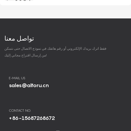
تواصل معنا
فقط اترك بريدك الإلكتروني أو رقم هاتفك في نموذج الاتصال حتى نتمكن
من إرسال اقتراح مجاني إليك!
E-MAIL US
sales@alforu.cn
CONTACT NO.
+86-15687268672